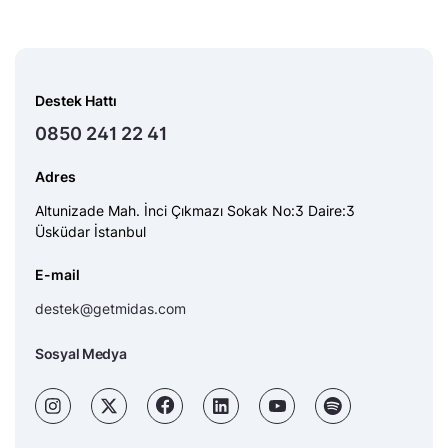
Destek Hattı
0850 241 22 41
Adres
Altunizade Mah. İnci Çıkmazı Sokak No:3 Daire:3
Üsküdar İstanbul
E-mail
destek@getmidas.com
Sosyal Medya