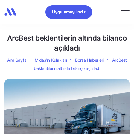
Uygulamayı İndir
ArcBest beklentilerin altında bilanço
açıkladı
Ana Sayfa
Midas’ın Kulakları
Borsa Haberleri
ArcBest
beklentilerin altında bilanço açıkladı