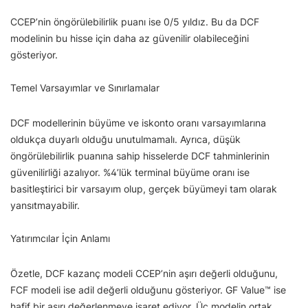
CCEP’nin öngörülebilirlik puanı ise 0/5 yıldız. Bu da DCF
modelinin bu hisse için daha az güvenilir olabileceğini
gösteriyor.
Temel Varsayımlar ve Sınırlamalar
DCF modellerinin büyüme ve iskonto oranı varsayımlarına
oldukça duyarlı olduğu unutulmamalı. Ayrıca, düşük
öngörülebilirlik puanına sahip hisselerde DCF tahminlerinin
güvenilirliği azalıyor. %4’lük terminal büyüme oranı ise
basitleştirici bir varsayım olup, gerçek büyümeyi tam olarak
yansıtmayabilir.
Yatırımcılar İçin Anlamı
Özetle, DCF kazanç modeli CCEP’nin aşırı değerli olduğunu,
FCF modeli ise adil değerli olduğunu gösteriyor. GF Value™ ise
hafif bir aşırı değerlenmeye işaret ediyor. Üç modelin ortak