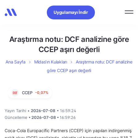
Uygulamayı İndir
Araştırma notu: DCF analizine göre
CCEP aşırı değerli
Ana Sayfa
Midas’ın Kulakları
Araştırma notu: DCF analizine
göre CCEP aşırı değerli
CCEP
-0,07%
Yayın Tarihi •
2026-07-08
• 16:59:24
Güncelleme
• 2026-07-08 •
16:59:26
Coca-Cola Europacific Partners (CCEP) için yapılan indirgenmiş
nakit akışı (DCF) analizinde, şirketin yıl başından bu yana %18,7,