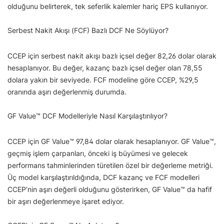
olduğunu belirterek, tek seferlik kalemler hariç EPS kullanıyor.
Serbest Nakit Akışı (FCF) Bazlı DCF Ne Söylüyor?
CCEP için serbest nakit akışı bazlı içsel değer 82,26 dolar olarak
hesaplanıyor. Bu değer, kazanç bazlı içsel değer olan 78,55
dolara yakın bir seviyede. FCF modeline göre CCEP, %29,5
oranında aşırı değerlenmiş durumda.
GF Value™ DCF Modelleriyle Nasıl Karşılaştırılıyor?
CCEP için GF Value™ 97,84 dolar olarak hesaplanıyor. GF Value™,
geçmiş işlem çarpanları, önceki iş büyümesi ve gelecek
performans tahminlerinden türetilen özel bir değerleme metriği.
Üç model karşılaştırıldığında, DCF kazanç ve FCF modelleri
CCEP’nin aşırı değerli olduğunu gösterirken, GF Value™ da hafif
bir aşırı değerlenmeye işaret ediyor.