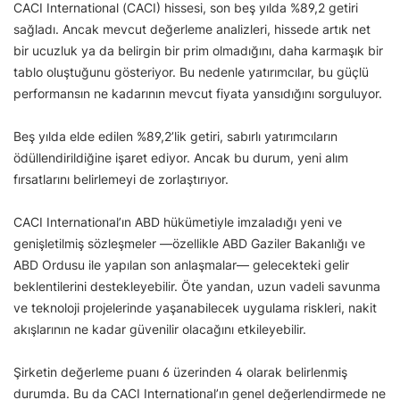
CACI International (CACI) hissesi, son beş yılda %89,2 getiri
sağladı. Ancak mevcut değerleme analizleri, hissede artık net
bir ucuzluk ya da belirgin bir prim olmadığını, daha karmaşık bir
tablo oluştuğunu gösteriyor. Bu nedenle yatırımcılar, bu güçlü
performansın ne kadarının mevcut fiyata yansıdığını sorguluyor.
Beş yılda elde edilen %89,2’lik getiri, sabırlı yatırımcıların
ödüllendirildiğine işaret ediyor. Ancak bu durum, yeni alım
fırsatlarını belirlemeyi de zorlaştırıyor.
CACI International’ın ABD hükümetiyle imzaladığı yeni ve
genişletilmiş sözleşmeler —özellikle ABD Gaziler Bakanlığı ve
ABD Ordusu ile yapılan son anlaşmalar— gelecekteki gelir
beklentilerini destekleyebilir. Öte yandan, uzun vadeli savunma
ve teknoloji projelerinde yaşanabilecek uygulama riskleri, nakit
akışlarının ne kadar güvenilir olacağını etkileyebilir.
Şirketin değerleme puanı 6 üzerinden 4 olarak belirlenmiş
durumda. Bu da CACI International’ın genel değerlendirmede ne