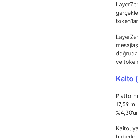
LayerZer
gerçekle
token’la
LayerZero
mesajlaş
doğrudan 
ve token
Kaito 
Platform
17,59 mi
%4,30’un
Kaito, y
haberleri