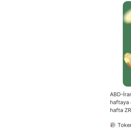
ABD-İran
haftaya 
hafta ZRO
Token 