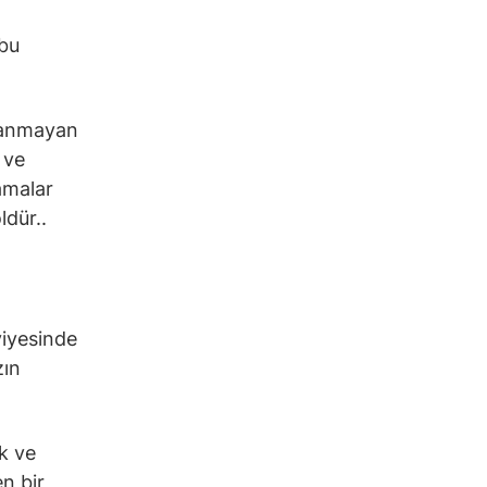
 bu
ayanmayan
 ve
lamalar
ldür..
viyesinde
zın
k ve
en bir