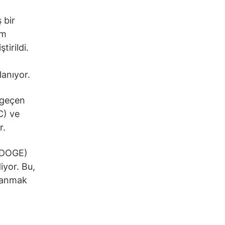
 bir
em
tirildi.
n
lanıyor.
a geçen
C) ve
r.
 (DOGE)
iyor. Bu,
alanmak