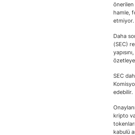
önerilen
hamle, f
etmiyor.
Daha son
(SEC) re
yapısını,
özetleye
SEC daha
Komisyon 
edebilir.
Onaylanm
kripto v
tokenlar
kabulü a