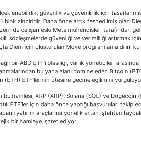
çeklenebilirlik, güvenlik ve güvenilirlik için tasarlanmış
 blok zinciridir. Daha önce artık feshedilmiş olan Di
üzerinde çalışan eski Meta mühendisleri tarafından geliş
ıllı sözleşmelerde güvenliği ve verimliliği artırmak içi
çta Diem için oluşturulan Move programlama dilini kul
ğlı bir ABD ETF’i olasılığı, varlık yöneticileri arasınd
lanmalarından bu yana alanı domine eden Bitcoin (BT
 (ETH) ETF’lerinin ötesine geçme eğilimini vurguluyo
ın bu hamlesi, XRP (XRP), Solana (SOL) ve Dogecoin
ntılı ETF’ler için daha önce yaptığı başvuruları takip ed
tabanlı yatırım araçlarına yönelik artan iştahtan fayd
tejik bir hamleye işaret ediyor.