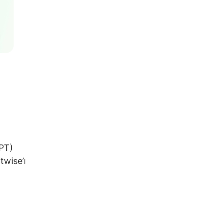
APT)
twise’ı
,