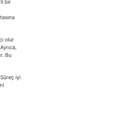
i bir
itasına
cı olur
 Ayrıca,
r. Bu
 Süreç iyi
ni