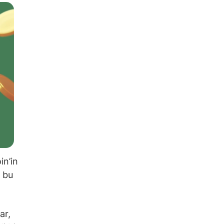
in’in
a bu
ar,