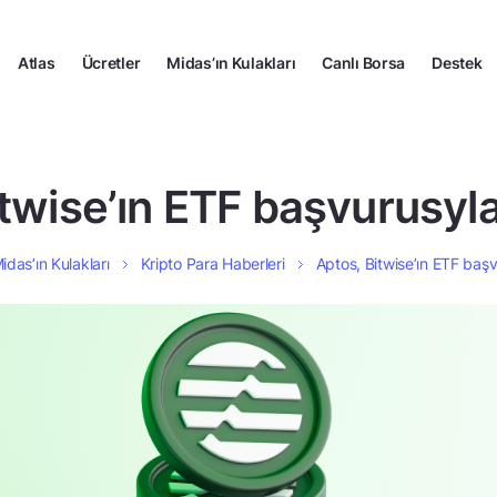
Atlas
Ücretler
Midas’ın Kulakları
Canlı Borsa
Destek
twise’ın ETF başvurusyl
idas’ın Kulakları
Kripto Para Haberleri
Aptos, Bitwise’ın ETF baş