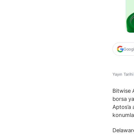
Google
Yayın Tarih
Bitwise 
borsa ya
Aptos’a a
konumlan
Delaware