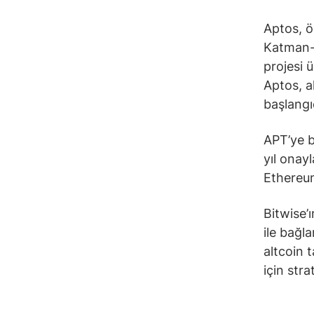
Aptos, öl
Katman-1
projesi 
Aptos, ak
başlangı
APT’ye ba
yıl onay
Ethereum
Bitwise’
ile bağla
altcoin 
için stra