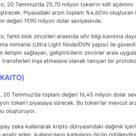
o, 20 Temmuz’da 25,70 milyon token’ın kilit açılımını
ştirecek. Piyasadaki arzın toplam %4,60’ını oluşturan
rın değeri 19,90 milyon dolar seviyesinde.
, farklı blok zincirleri arasında sıfır bilgi kanıtına d
ma mimarisi (Ultra Light Node/DVN yapısı) ile güvenli
iletişim sağlayan, geliştiricilerin zincirler arası uygu
 transferleri inşa etmesine olanak tanıyan bir protoko
(KAITO)
, 20 Temmuz’da toplam değeri 16,45 milyon dolar se
lyon token’ı piyasaya sürecek. Bu token’lar mevcut ar
u oluşturuyor.
apay zeka kullanarak kripto dünyasındaki dağınık içeri
 analiz eden, kullanıcıların katkılarını ölçüp ödüllendir