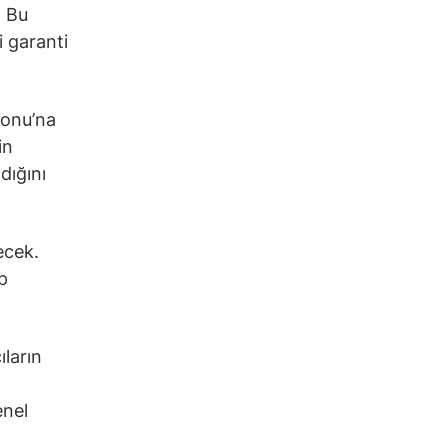
. Bu
 garanti
yonu’na
in
dığını
ecek.
p
ların
enel