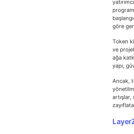
yatırımcı
programa
başlangı
göre gerç
Token ki
ve proje
ağa katk
yapı, güv
Ancak, to
yönetilm
artışlar,
zayıflatab
Layer