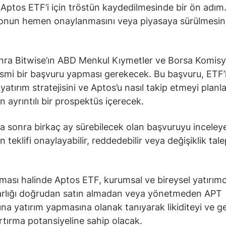
 Aptos ETF’i için tröstün kaydedilmesinde bir ön adım
onun hemen onaylanmasını veya piyasaya sürülmesini
ra Bitwise’ın ABD Menkul Kıymetler ve Borsa Komis
smi bir başvuru yapması gerekecek. Bu başvuru, ETF’
 yatırım stratejisini ve Aptos’u nasıl takip etmeyi planla
n ayrıntılı bir prospektüs içerecek.
 sonra birkaç ay sürebilecek olan başvuruyu inceley
teklifi onaylayabilir, reddedebilir veya değişiklik tale
ası halinde Aptos ETF, kurumsal ve bireysel yatırımcı
arlığı doğrudan satın almadan veya yönetmeden APT
ına yatırım yapmasına olanak tanıyarak likiditeyi ve g
rtırma potansiyeline sahip olacak.