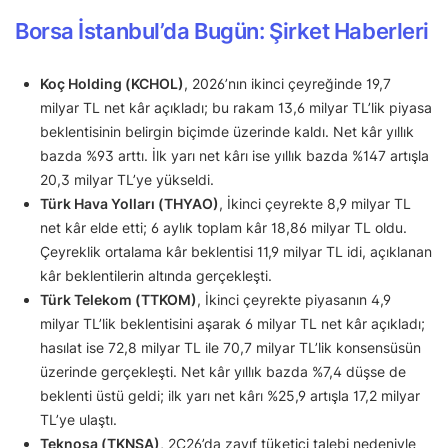
Borsa İstanbul’da Bugün: Şirket Haberleri
Koç Holding (KCHOL)
, 2026’nın ikinci çeyreğinde 19,7
milyar TL net kâr açıkladı; bu rakam 13,6 milyar TL’lik piyasa
beklentisinin belirgin biçimde üzerinde kaldı. Net kâr yıllık
bazda %93 arttı. İlk yarı net kârı ise yıllık bazda %147 artışla
20,3 milyar TL’ye yükseldi.
Türk Hava Yolları (THYAO)
, İkinci çeyrekte 8,9 milyar TL
net kâr elde etti; 6 aylık toplam kâr 18,86 milyar TL oldu.
Çeyreklik ortalama kâr beklentisi 11,9 milyar TL idi, açıklanan
kâr beklentilerin altında gerçekleşti.
Türk Telekom (TTKOM)
, İkinci çeyrekte piyasanın 4,9
milyar TL’lik beklentisini aşarak 6 milyar TL net kâr açıkladı;
hasılat ise 72,8 milyar TL ile 70,7 milyar TL’lik konsensüsün
üzerinde gerçekleşti. Net kâr yıllık bazda %7,4 düşse de
beklenti üstü geldi; ilk yarı net kârı %25,9 artışla 17,2 milyar
TL’ye ulaştı.
Teknosa (TKNSA)
, 2Ç26’da zayıf tüketici talebi nedeniyle