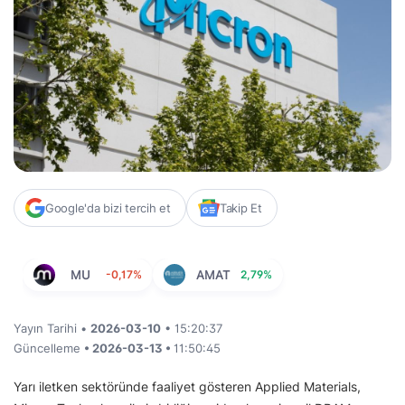
Google'da bizi tercih et
Takip Et
MU
-0,17%
AMAT
2,79%
Yayın Tarihi •
2026-03-10
• 15:20:37
Güncelleme
• 2026-03-13 •
11:50:45
Yarı iletken sektöründe faaliyet gösteren Applied Materials,