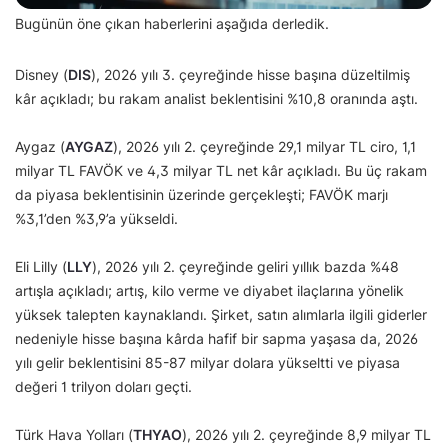
Bugünün öne çıkan haberlerini aşağıda derledik.
Disney (
DIS
), 2026 yılı 3. çeyreğinde hisse başına düzeltilmiş
kâr açıkladı; bu rakam analist beklentisini %10,8 oranında aştı.
Aygaz (
AYGAZ
), 2026 yılı 2. çeyreğinde 29,1 milyar TL ciro, 1,1
milyar TL FAVÖK ve 4,3 milyar TL net kâr açıkladı. Bu üç rakam
da piyasa beklentisinin üzerinde gerçekleşti; FAVÖK marjı
%3,1’den %3,9’a yükseldi.
Eli Lilly (
LLY
), 2026 yılı 2. çeyreğinde geliri yıllık bazda %48
artışla açıkladı; artış, kilo verme ve diyabet ilaçlarına yönelik
yüksek talepten kaynaklandı. Şirket, satın alımlarla ilgili giderler
nedeniyle hisse başına kârda hafif bir sapma yaşasa da, 2026
yılı gelir beklentisini 85-87 milyar dolara yükseltti ve piyasa
değeri 1 trilyon doları geçti.
Türk Hava Yolları (
THYAO
), 2026 yılı 2. çeyreğinde 8,9 milyar TL