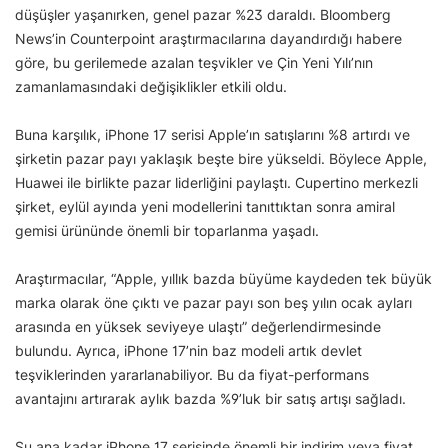
düşüşler yaşanırken, genel pazar %23 daraldı. Bloomberg
News’in Counterpoint araştırmacılarına dayandırdığı habere
göre, bu gerilemede azalan teşvikler ve Çin Yeni Yılı’nın
zamanlamasındaki değişiklikler etkili oldu.
Buna karşılık, iPhone 17 serisi Apple’ın satışlarını %8 artırdı ve
şirketin pazar payı yaklaşık beşte bire yükseldi. Böylece Apple,
Huawei ile birlikte pazar liderliğini paylaştı. Cupertino merkezli
şirket, eylül ayında yeni modellerini tanıttıktan sonra amiral
gemisi ürününde önemli bir toparlanma yaşadı.
Araştırmacılar, “Apple, yıllık bazda büyüme kaydeden tek büyük
marka olarak öne çıktı ve pazar payı son beş yılın ocak ayları
arasında en yüksek seviyeye ulaştı” değerlendirmesinde
bulundu. Ayrıca, iPhone 17’nin baz modeli artık devlet
teşviklerinden yararlanabiliyor. Bu da fiyat-performans
avantajını artırarak aylık bazda %9’luk bir satış artışı sağladı.
Şu ana kadar iPhone 17 serisinde önemli bir indirim veya fiyat