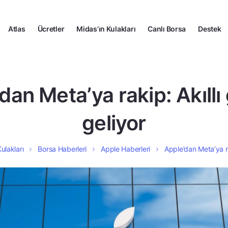
Atlas
Ücretler
Midas’ın Kulakları
Canlı Borsa
Destek
dan Meta’ya rakip: Akıllı
geliyor
ulakları
Borsa Haberleri
Apple Haberleri
Apple’dan Meta’ya ra