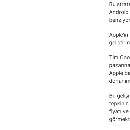
Bu strat
Android 
benziyor
Apple’ın 
geliştirm
Tim Cook
pazarına
Apple ba
donanım 
Bu gelişm
tepkinin 
fiyatı ve
görmekte