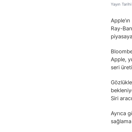
Yayın Tarih
Apple’ın 
Ray-Ban’
piyasaya 
Bloomber
Apple, y
seri üret
Gözlükle
bekleniy
Siri arac
Ayrıca g
sağlama 