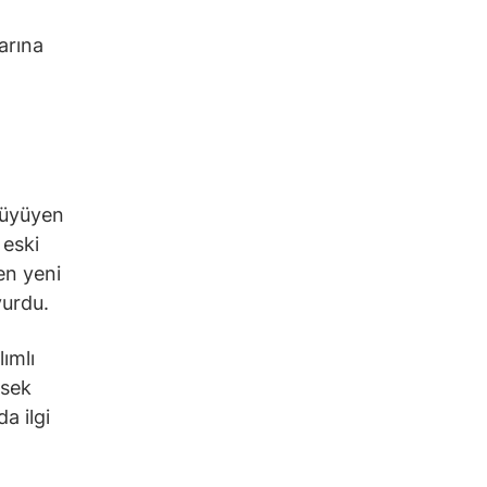
)
arına
 büyüyen
 eski
en yeni
yurdu.
lımlı
ksek
da ilgi