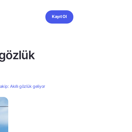
Kayıt Ol
 gözlük
kip: Akıllı gözlük geliyor