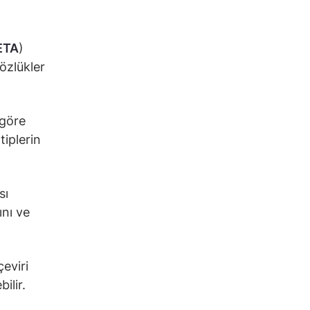
ETA
)
gözlükler
 göre
tiplerin
sı
ını ve
eviri
ilir.