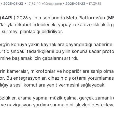
i •
2025-05-23
• 17:39:40
•
Güncelleme
• 2025-05-23 •
17:39:51
(
AAPL
) 2026 yılının sonlarında Meta Platforms’un (
M
larıyla rekabet edebilecek, yapay zekâ özellikli akıllı 
sürmeyi planladığı bildiriliyor.
g’in konuya yakın kaynaklara dayandırdığı haberine
urt dışındaki tedarikçilerle bu yılın sonuna kadar proto
imine başlamak için çabalarını artırdı.
rin kameralar, mikrofonlar ve hoparlörlere sahip olma
or. Bu entegrasyonlar, cihazın dış ortamı yorumlamas
ılığıyla sesli komutlara yanıt vermesini sağlayacak.
özlükler, arama yapma, müzik çalma, gerçek zamanlı ç
ve navigasyon yardımı sunma gibi işlevleri destekleyeb