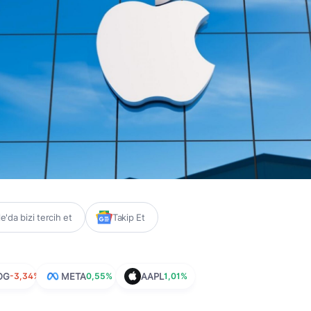
'da bizi tercih et
Takip Et
OG
-3,34%
META
0,55%
AAPL
1,01%