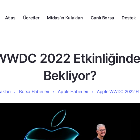
Atlas
Ücretler
Midas’ın Kulakları
Canlı Borsa
Destek
WWDC 2022 Etkinliğinde 
Bekliyor?
akları
Borsa Haberleri
Apple Haberleri
Apple WWDC 2022 Etki