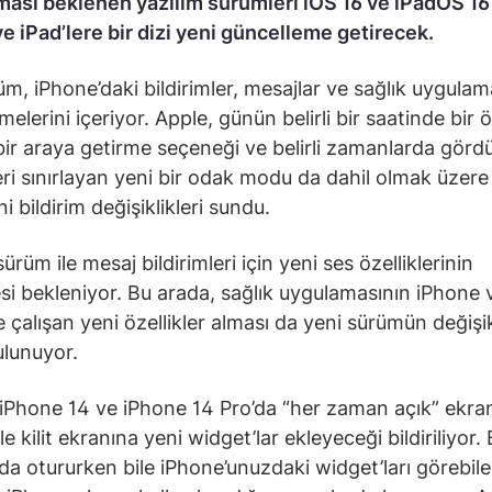
ası beklenen yazılım sürümleri iOS 16 ve iPadOS 16 
e iPad’lere bir dizi yeni güncelleme getirecek.
üm, iPhone’daki bildirimler, mesajlar ve sağlık uygulam
elerini içeriyor. Apple, günün belirli bir saatinde bir 
bir araya getirme seçeneği ve belirli zamanlarda gör
leri sınırlayan yeni bir odak modu da dahil olmak üzer
ni bildirim değişiklikleri sundu.
ürüm ile mesaj bildirimleri için yeni ses özelliklerinin
esi bekleniyor. Bu arada, sağlık uygulamasının iPhone 
 çalışan yeni özellikler alması da yeni sürümün değişikl
ulunuyor.
 iPhone 14 ve iPhone 14 Pro’da “her zaman açık” ekra
e kilit ekranına yeni widget’lar ekleyeceği bildiriliyor.
a otururken bile iPhone’unuzdaki widget’ları görebile