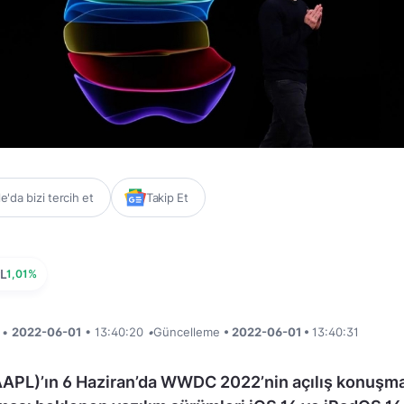
'da bizi tercih et
Takip Et
L
1,01%
i •
2022-06-01
• 13:40:20
•
Güncelleme
• 2022-06-01 •
13:40:31
AAPL)’ın 6 Haziran’da WWDC 2022’nin açılış konuşm