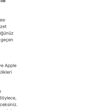
ile
ası
özet
düğünüz
e geçen
ve Apple
ikleri
n
 Böylece,
ceksiniz.