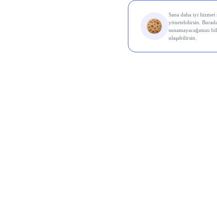
Borsa 
Koç 
kâr a
biçim
kârı 
Türk 
elde 
ortal
altın
Türk
bekle
milya
Net k
kârı %
Tekn