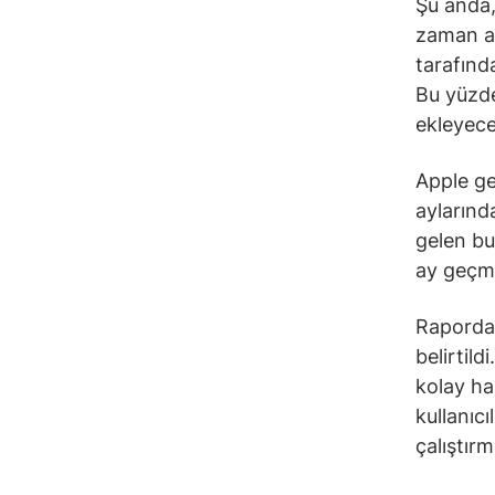
Şu anda,
zaman aç
tarafınd
Bu yüzde
ekleyece
Apple ge
aylarınd
gelen bu 
ay geçm
Raporda 
belirtil
kolay ha
kullanıc
çalıştır