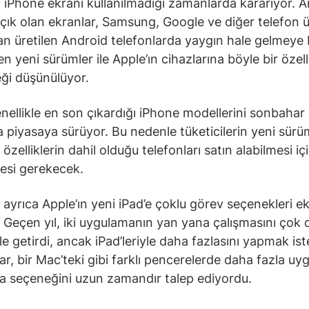
 iPhone ekranı kullanılmadığı zamanlarda kararıyor. 
ık olan ekranlar, Samsung, Google ve diğer telefon ür
an üretilen Android telefonlarda yaygın hale gelmeye 
n yeni sürümler ile Apple’ın cihazlarına böyle bir özell
ği düşünülüyor.
nellikle en son çıkardığı iPhone modellerini sonbahar
a piyasaya sürüyor. Bu nedenle tüketicilerin yeni sürüm
özelliklerin dahil olduğu telefonları satın alabilmesi iç
esi gerekecek.
ayrıca Apple’ın yeni iPad’e çoklu görev seçenekleri e
di. Geçen yıl, iki uygulamanın yan yana çalışmasını çok
le getirdi, ancak iPad’leriyle daha fazlasını yapmak is
ılar, bir Mac’teki gibi farklı pencerelerde daha fazla u
ma seçeneğini uzun zamandır talep ediyordu.