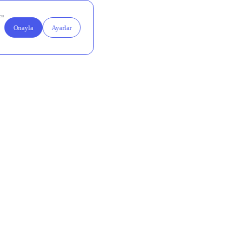
ar TL net
 belirgin
rı net
et kâr
entilerin
r TL’lik
72,8
leşti.
rı net
cironun