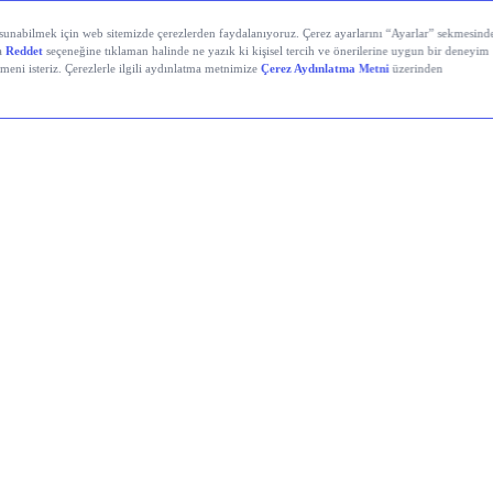
İstanbul’da Bugün: Şirket Haberleri
Holding (KCHOL)
, 2026’nın ikinci çeyreğinde 19,7 mily
çıkladı; bu rakam 13,6 milyar TL’lik piyasa beklentisinin
de üzerinde kaldı. Net kâr yıllık bazda %93 arttı. İlk ya
ise yıllık bazda %147 artışla 20,3 milyar TL’ye yükseldi.
Hava Yolları (THYAO)
, İkinci çeyrekte 8,9 milyar TL n
etti; 6 aylık toplam kâr 18,86 milyar TL oldu. Çeyreklik
ama kâr beklentisi 11,9 milyar TL idi, açıklanan kâr bekl
da gerçekleşti.
 Telekom (TTKOM)
, İkinci çeyrekte piyasanın 4,9 milya
ntisini aşarak 6 milyar TL net kâr açıkladı; hasılat ise 
r TL ile 70,7 milyar TL’lik konsensüsün üzerinde gerçek
âr yıllık bazda %7,4 düşse de beklenti üstü geldi; ilk ya
25,9 artışla 17,2 milyar TL’ye ulaştı.
osa (TKNSA)
, 2Ç26’da zayıf tüketici talebi nedeniyle 