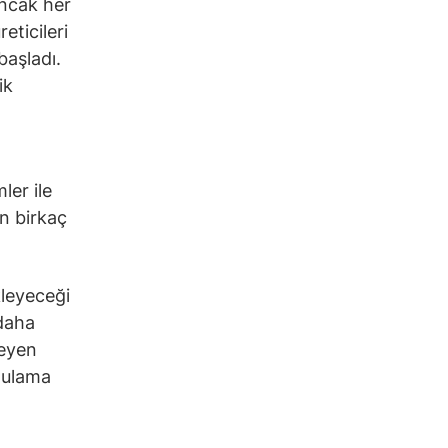
Ancak her
eticileri
başladı.
ik
ler ile
in birkaç
kleyeceği
 daha
teyen
ygulama