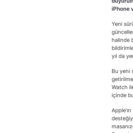
duyurulm
iPhone v
Yeni sür
güncellem
halinde 
bildirim
yıl da ye
Bu yeni s
getirilm
Watch ile
içinde b
Apple’ın
desteğiyl
masanızd