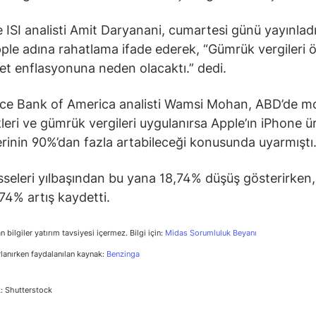
 ISI analisti Amit Daryanani, cumartesi günü yayınladı
ple adına rahatlama ifade ederek, “Gümrük vergileri 
yet enflasyonuna neden olacaktı.” dedi.
ce Bank of America analisti Wamsi Mohan, ABD’de m
ikleri ve gümrük vergileri uygulanırsa Apple’ın iPhone ü
erinin 90%’dan fazla artabileceği konusunda uyarmıştı
sseleri yılbaşından bu yana 18,74% düşüş gösterirken,
74% artış kaydetti.
n bilgiler yatırım tavsiyesi içermez. Bilgi için:
Midas Sorumluluk Beyanı
rlanırken faydalanılan kaynak:
Benzinga
: Shutterstock