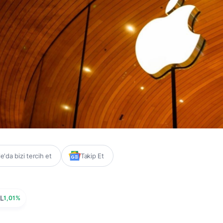
'da bizi tercih et
Takip Et
L
1,01%