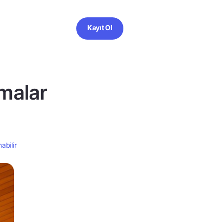
Kayıt Ol
amalar
abilir