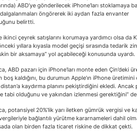
arında) ABD’ye gönderilecek iPhone’ları stoklamaya ba
i dalgalanmaları öngörerek iki aydan fazla envanter
uğunu belirtti.
 ikinci çeyrek satışlarını korumaya yardımcı olsa da K
nceki yıllara kıyasla model geçişi sırasında tedarik zi
kin bir aksamaya” yol açabileceği konusunda uyardı.
ca, ABD pazarı için iPhone’ları monte eden Çin’deki ür
ın boş kaldığını, bu durumun Apple’ın iPhone üretimini
ndistan’a kaydırma planını pekiştirdiğini ekledi. Ancak 
e tabi olduğunu ve yakından izlenmesi gerektiğini” de b
a, potansiyel 20%’lik yarı iletken gümrük vergisi ve kar
ergileriyle bağlantılı yürütme kararnameleri dahil ol
ada olan birden fazla ticaret riskine de dikkat çekti.