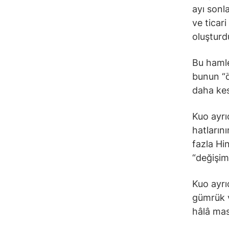
ayı sonl
ve ticar
oluşturd
Bu hamle
bunun “ö
daha kes
Kuo ayrı
hatların
fazla Hi
“değişim
Kuo ayrıc
gümrük v
hâlâ mas