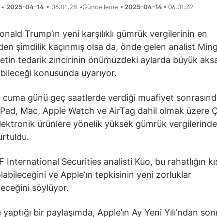
i •
2025-04-14
• 06:01:28
•
Güncelleme
• 2025-04-14 •
06:01:32
onald Trump’ın yeni karşılıklı gümrük vergilerinin en
en şimdilik kaçınmış olsa da, önde gelen analist Min
ketin tedarik zincirinin önümüzdeki aylarda büyük aks
abileceği konusunda uyarıyor.
 cuma günü geç saatlerde verdiği muafiyet sonrasınd
iPad, Mac, Apple Watch ve AirTag dahil olmak üzere Ç
lektronik ürünlere yönelik yüksek gümrük vergilerinde
urtuldu.
 International Securities analisti Kuo, bu rahatlığın kı
labileceğini ve Apple’ın tepkisinin yeni zorluklar
leceğini söylüyor.
e yaptığı bir paylaşımda, Apple’ın Ay Yeni Yılı’ndan so