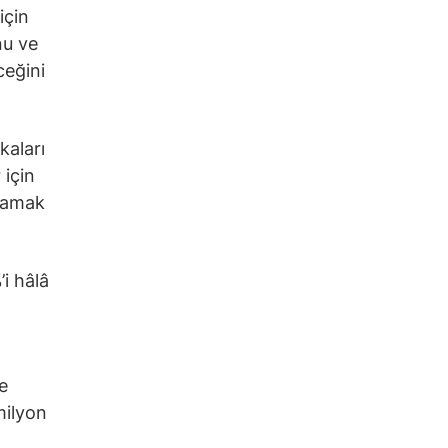
için
nu ve
ceğini
kaları
 için
ılamak
i hâlâ
e
milyon