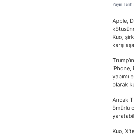
Yayın Tarih
Apple, D
kötüsünd
Kuo, şir
karşılaş
Trump’ın
iPhone, 
yapımı e
olarak k
Ancak TF
ömürlü o
yaratabi
Kuo, X’t