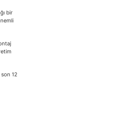
ğı bir
önemli
ontaj
retim
.
 son 12