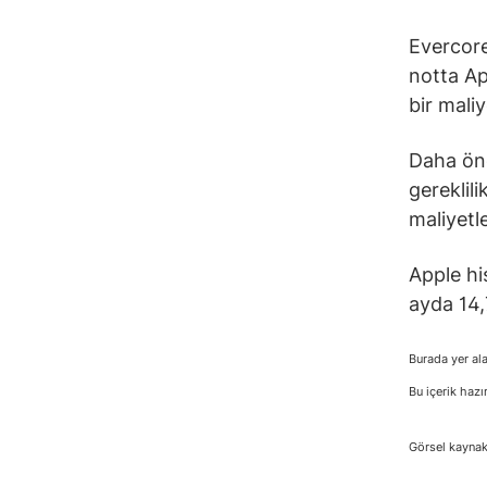
Evercore
notta Ap
bir mali
Daha ön
gereklil
maliyetl
Apple hi
ayda 14,
Burada yer ala
Bu içerik hazı
Görsel kaynak