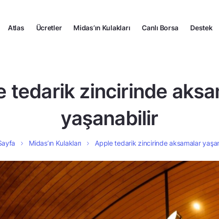
Atlas
Ücretler
Midas’ın Kulakları
Canlı Borsa
Destek
 tedarik zincirinde aks
yaşanabilir
Sayfa
Midas’ın Kulakları
Apple tedarik zincirinde aksamalar yaşan