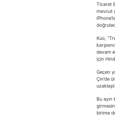
Ticaret 
mevcut g
iPhone’la
doğrulad
Kuo, “Tr
karşısın
devam ed
için Hind
Geçen yı
Çin’de ü
uzaklaşt
Bu ayın 
girmesin
birime de