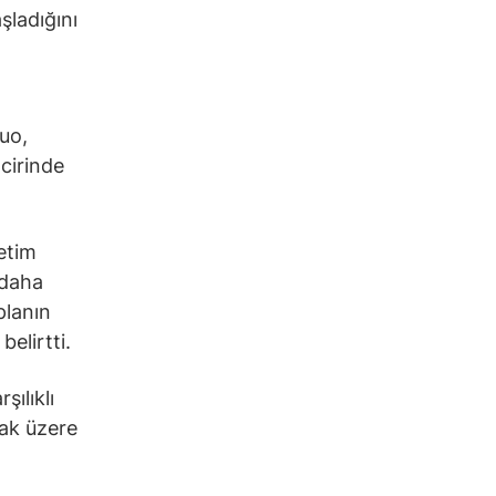
şladığını
uo,
ncirinde
etim
 daha
planın
elirtti.
şılıklı
mak üzere