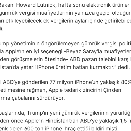
Bakanı Howard Lutnick, hafta sonu elektronik ürünler 
ümrük vergisi muafiyetlerinin yalnızca geçici olduğu
rı etkileyebilecek ek vergilerin aylar içinde getirilebile
ı.
ump yönetiminin öngörülemeyen gümrük vergisi politi
da Apple’ın en iyi seçeneği -Beyaz Saray’la muafiyetler
en görüşmelerin ötesinde- ABD pazarı talebini karş
istan’da yeterli iPhone üretim hatları kurmaktır.” dedi.
l ABD’ye gönderilen 77 milyon iPhone’un yaklaşık 80%’
retilmesine rağmen, Apple tedarik zincirini Çin’den
ırma çabalarını sürdürüyor.
başlarında, Trump’ın yeni gümrük vergilerinin yürürlüğ
den önce Apple’ın Hindistan’dan ABD’ye yaklaşık 1,5 
nk gelen 600 ton iPhone ihraç ettiği bildirilmişti.