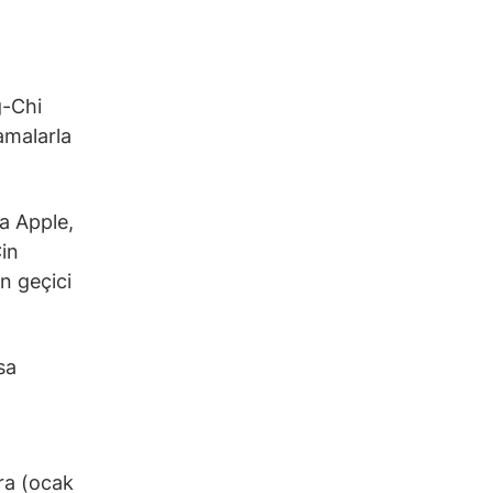
g-Chi
amalarla
a Apple,
in
n geçici
sa
nra (ocak