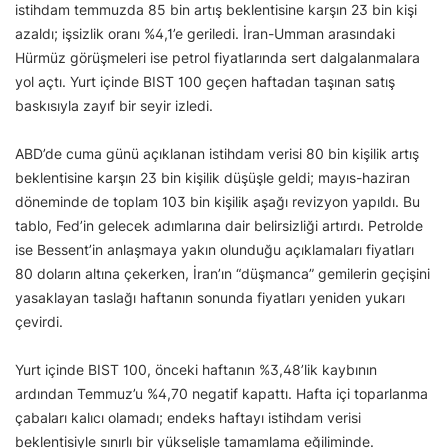
istihdam temmuzda 85 bin artış beklentisine karşın 23 bin kişi
azaldı; işsizlik oranı %4,1’e geriledi. İran-Umman arasındaki
Hürmüz görüşmeleri ise petrol fiyatlarında sert dalgalanmalara
yol açtı. Yurt içinde BIST 100 geçen haftadan taşınan satış
baskısıyla zayıf bir seyir izledi.
ABD’de cuma günü açıklanan istihdam verisi 80 bin kişilik artış
beklentisine karşın 23 bin kişilik düşüşle geldi; mayıs-haziran
döneminde de toplam 103 bin kişilik aşağı revizyon yapıldı. Bu
tablo, Fed’in gelecek adımlarına dair belirsizliği artırdı. Petrolde
ise Bessent’in anlaşmaya yakın olunduğu açıklamaları fiyatları
80 doların altına çekerken, İran’ın “düşmanca” gemilerin geçişini
yasaklayan taslağı haftanın sonunda fiyatları yeniden yukarı
çevirdi.
Yurt içinde BIST 100, önceki haftanın %3,48’lik kaybının
ardından Temmuz’u %4,70 negatif kapattı. Hafta içi toparlanma
çabaları kalıcı olamadı; endeks haftayı istihdam verisi
beklentisiyle sınırlı bir yükselişle tamamlama eğiliminde.