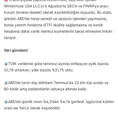
Wintermute USA LLC’yi 6 Ağustos’ta SEC’e ve FINRA’ya aracı
kurum (broker-dealer) olarak kaydettirdiğini duyurdu. Bu statü,
şirketin ABD’de hisse senedi ve opsiyon işlemleri yapmasına,
borsa yatırım fonlarına (ETF) likidite sağlamasına ve kendi
hesabına dijital varlık menkul kıymetlerini takas etmesine imkân
tanıyor.
Veri gündemi
TÜİK verilerine göre temmuz ayında enflasyon aylık bazda
%1,78 artarken, yıllık bazda %31,75 oldu.
ABD’de tarım dışı istihdam Temmuz’da 23 bin kişi azaldı ve
80 binlik artış beklentisinin oldukça altında kaldı.
ABD’de işsizlik oranı %4,2’den %4,1’e geriledi. İşgücüne katılım
oranı ise %61,4 olarak kaydedildi.