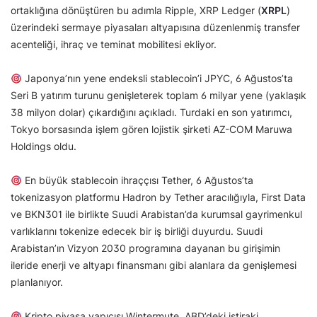
ortaklığına dönüştüren bu adımla Ripple, XRP Ledger (
XRPL
)
üzerindeki sermaye piyasaları altyapısına düzenlenmiş transfer
acenteliği, ihraç ve teminat mobilitesi ekliyor.
Japonya’nın yene endeksli stablecoin’i JPYC, 6 Ağustos’ta
Seri B yatırım turunu genişleterek toplam 6 milyar yene (yaklaşık
38 milyon dolar) çıkardığını açıkladı. Turdaki en son yatırımcı,
Tokyo borsasında işlem gören lojistik şirketi AZ-COM Maruwa
Holdings oldu.
En büyük stablecoin ihraççısı Tether, 6 Ağustos’ta
tokenizasyon platformu Hadron by Tether aracılığıyla, First Data
ve BKN301 ile birlikte Suudi Arabistan’da kurumsal gayrimenkul
varlıklarını tokenize edecek bir iş birliği duyurdu. Suudi
Arabistan’ın Vizyon 2030 programına dayanan bu girişimin
ileride enerji ve altyapı finansmanı gibi alanlara da genişlemesi
planlanıyor.
Kripto piyasa yapıcısı Wintermute, ABD’deki iştiraki