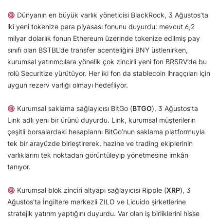
Dünyanın en büyük varlık yöneticisi BlackRock, 3 Ağustos’ta
iki yeni tokenize para piyasası fonunu duyurdu: mevcut 6,2
milyar dolarlık fonun Ethereum üzerinde tokenize edilmiş pay
sınıfı olan BSTBL’de transfer acenteliğini BNY üstlenirken,
kurumsal yatırımcılara yönelik çok zincirli yeni fon BRSRV’de bu
rolü Securitize yürütüyor. Her iki fon da stablecoin ihraççıları için
uygun rezerv varlığı olmayı hedefliyor.
Kurumsal saklama sağlayıcısı BitGo (
BTGO
), 3 Ağustos’ta
Link adlı yeni bir ürünü duyurdu. Link, kurumsal müşterilerin
çeşitli borsalardaki hesaplarını BitGo’nun saklama platformuyla
tek bir arayüzde birleştirerek, hazine ve trading ekiplerinin
varlıklarını tek noktadan görüntüleyip yönetmesine imkân
tanıyor.
Kurumsal blok zinciri altyapı sağlayıcısı Ripple (
XRP
), 3
Ağustos’ta İngiltere merkezli ZILO ve Licuido şirketlerine
stratejik yatırım yaptığını duyurdu. Var olan iş birliklerini hisse