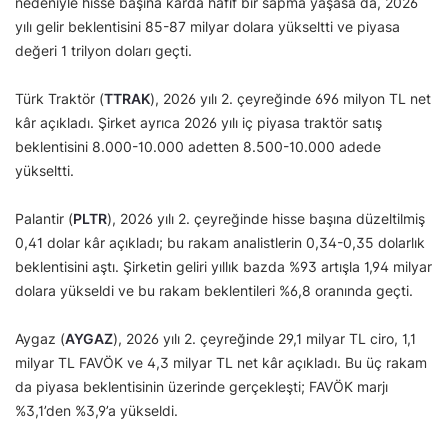
nedeniyle hisse başına kârda hafif bir sapma yaşasa da, 2026
yılı gelir beklentisini 85-87 milyar dolara yükseltti ve piyasa
değeri 1 trilyon doları geçti.
Türk Traktör (
TTRAK
), 2026 yılı 2. çeyreğinde 696 milyon TL net
kâr açıkladı. Şirket ayrıca 2026 yılı iç piyasa traktör satış
beklentisini 8.000-10.000 adetten 8.500-10.000 adede
yükseltti.
Palantir (
PLTR
), 2026 yılı 2. çeyreğinde hisse başına düzeltilmiş
0,41 dolar kâr açıkladı; bu rakam analistlerin 0,34-0,35 dolarlık
beklentisini aştı. Şirketin geliri yıllık bazda %93 artışla 1,94 milyar
dolara yükseldi ve bu rakam beklentileri %6,8 oranında geçti.
Aygaz (
AYGAZ
), 2026 yılı 2. çeyreğinde 29,1 milyar TL ciro, 1,1
milyar TL FAVÖK ve 4,3 milyar TL net kâr açıkladı. Bu üç rakam
da piyasa beklentisinin üzerinde gerçekleşti; FAVÖK marjı
%3,1’den %3,9’a yükseldi.