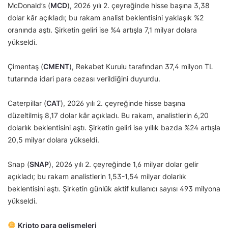
McDonald’s (
MCD
), 2026 yılı 2. çeyreğinde hisse başına 3,38
dolar kâr açıkladı; bu rakam analist beklentisini yaklaşık %2
oranında aştı. Şirketin geliri ise %4 artışla 7,1 milyar dolara
yükseldi.
Çimentaş (
CMENT
), Rekabet Kurulu tarafından 37,4 milyon TL
tutarında idari para cezası verildiğini duyurdu.
Caterpillar (
CAT
), 2026 yılı 2. çeyreğinde hisse başına
düzeltilmiş 8,17 dolar kâr açıkladı. Bu rakam, analistlerin 6,20
dolarlık beklentisini aştı. Şirketin geliri ise yıllık bazda %24 artışla
20,5 milyar dolara yükseldi.
Snap (
SNAP
), 2026 yılı 2. çeyreğinde 1,6 milyar dolar gelir
açıkladı; bu rakam analistlerin 1,53-1,54 milyar dolarlık
beklentisini aştı. Şirketin günlük aktif kullanıcı sayısı 493 milyona
yükseldi.
Kripto para gelişmeleri