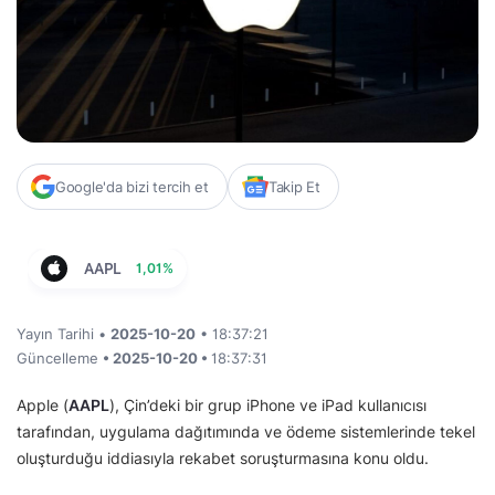
Google'da bizi tercih et
Takip Et
AAPL
1,01%
Yayın Tarihi •
2025-10-20
• 18:37:21
Güncelleme
• 2025-10-20 •
18:37:31
Apple (
AAPL
), Çin’deki bir grup iPhone ve iPad kullanıcısı
tarafından, uygulama dağıtımında ve ödeme sistemlerinde tekel
oluşturduğu iddiasıyla rekabet soruşturmasına konu oldu.