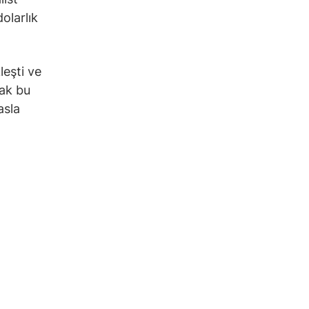
olarlık
leşti ve
cak bu
asla