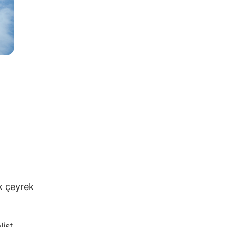
lk çeyrek
list