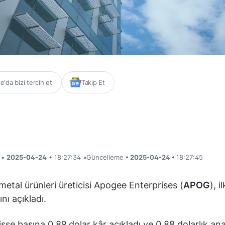
'da bizi tercih et
Takip Et
i •
2025-04-24
• 18:27:34
•
Güncelleme
• 2025-04-24 •
18:27:45
etal ürünleri üreticisi Apogee Enterprises (
APOG
), i
nı açıkladı.
isse başına 0,89 dolar kâr açıkladı ve 0,88 dolarlık ana