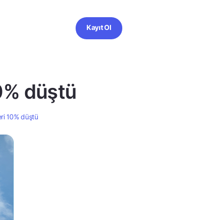
Kayıt Ol
10% düştü
eri 10% düştü