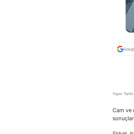
Google
Yayın Tarih
Cam ve m
sonuçları
Şirket, h