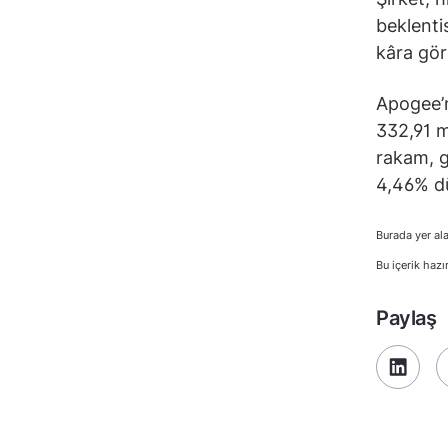
beklenti
kâra gör
Apogee’n
332,91 m
rakam, g
4,46% dü
Burada yer ala
Bu içerik hazı
Paylaş