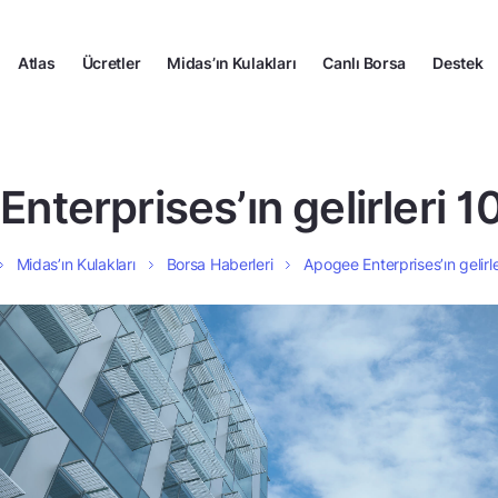
Atlas
Ücretler
Midas’ın Kulakları
Canlı Borsa
Destek
nterprises’ın gelirleri 
Midas’ın Kulakları
Borsa Haberleri
Apogee Enterprises’ın gelirl