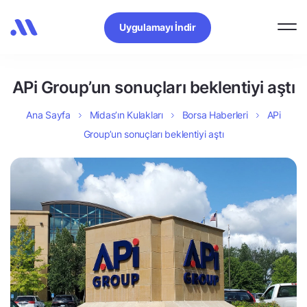
Uygulamayı İndir
APi Group’un sonuçları beklentiyi aştı
Ana Sayfa
Midas’ın Kulakları
Borsa Haberleri
APi
Group’un sonuçları beklentiyi aştı