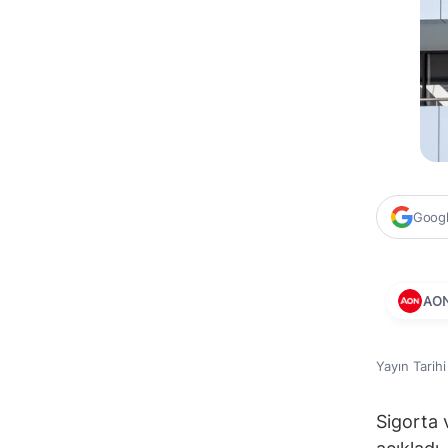
Google
AO
Yayın Tarih
Sigorta 