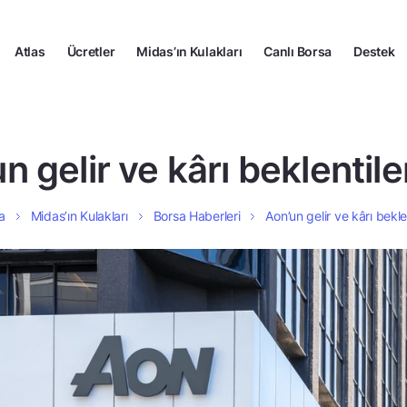
Atlas
Ücretler
Midas’ın Kulakları
Canlı Borsa
Destek
n gelir ve kârı beklentiler
a
Midas’ın Kulakları
Borsa Haberleri
Aon’un gelir ve kârı beklen