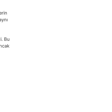
erin
aynı
i. Bu
ancak