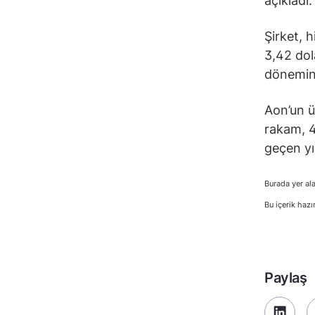
açıkladı.
Şirket, h
3,42 dol
dönemind
Aon’un üç
rakam, 4,
geçen yı
Burada yer ala
Bu içerik hazı
Paylaş