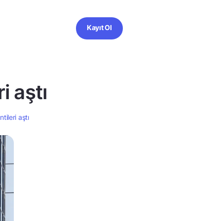
Kayıt Ol
i aştı
tileri aştı