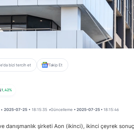
'da bizi tercih et
Takip Et
N
1,42%
i •
2025-07-25
• 18:15:35
•
Güncelleme
• 2025-07-25 •
18:15:46
ve danışmanlık şirketi Aon (ikinci), ikinci çeyrek sonuç