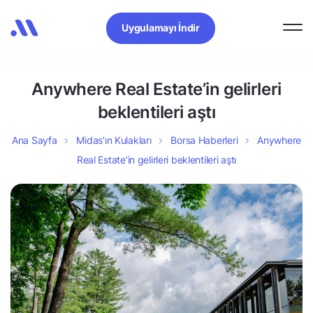
Uygulamayı İndir
Anywhere Real Estate’in gelirleri
beklentileri aştı
Ana Sayfa
Midas’ın Kulakları
Borsa Haberleri
Anywhere
Real Estate’in gelirleri beklentileri aştı