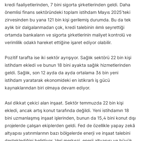
kredi faaliyetlerinden, 7 bini sigorta şirketlerinden geldi. Daha
önemlisi finans sektöründeki toplam istihdam Mayıs 2025’teki
zirvesinden bu yana 121 bin kişi gerilemiş durumda. Bu da tek
aylık bir dalgalanmadan çok, kredi talebinin ılımlı seyrettiği
ortamda bankaların ve sigorta şirketlerinin maliyet kontrolü ve
verimlilik odaklı hareket ettiğine işaret ediyor olabilir.
Pozitif tarafta ise iki sektör ayrışıyor. Sağlık sektörü 22 bin kişi
istihdam ekledi ve bunun 18 bini ayakta sağlık hizmetlerinden
geldi. Sağlık, son 12 ayda da ayda ortalama 36 bin yeni
istihdam yaratarak ekonomideki en istikrarlı iş gücü
kaynaklarından biri olmaya devam ediyor.
Asıl dikkat çekici alan inşaat. Sektör temmuzda 22 bin kişi
ekledi, ancak artış konut tarafında değildi. Yeni istihdamın 18
bini uzmanlaşmış inşaat işlerinden, bunun da 15,4 bini konut dışı
projelerde çalışan ekiplerden geldi. Fed de özellikle yapay zekâ
altyapısı yatırımlarının bazı bölgelerde enerji ve inşaat talebini
desteklediğini belirtiyor. Veri merkezi, enerji altyapısı ve büyük