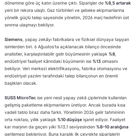
dönemine göre üç katın üzerine çıktı. Siparişler de
%8,5 artarak
yeni bir rekora ulaştı. Gaz türbinleri ve şebeke ekipmanlarına
yönelik güçlü talep sayesinde yönetim, 2026 marj hedefinin üst
sınırına ulaşmayı bekliyor.
Siemens
, yapay zekâyı fabrikalara ve fiziksel dünyaya taşıyan
isimlerden biri. 6 Ağustos’ta açıklanacak bilanço öncesinde
analistler, karşılaştırılabilir gelir büyümesinin yaklaşık
%8
,
endüstriyel faaliyet kârındaki büyümenin ise
%13
olmasını
bekliyor. Veri merkezi elektrifikasyonu, fabrika otomasyonu ve
endüstriyel yazılım tarafındaki talep bilançonun en önemli
başlıkları olacak.
SUSS MicroTec
ise yeni nesil yapay zekâ çiplerinde kullanılan
gelişmiş paketleme ekipmanlarını üretiyor. Ancak burada kısa
vadeli tablo biraz daha farklı. Yönetimin 2026 gelir tahmininin
orta noktası, yıllık yaklaşık
%10 düşüşe
işaret ediyor. Faaliyet
kar marjının da geçen yılki %13,1 seviyesinden
%8–10 aralığına
gerilemesi bekleniyor. Buna karşılık ilk çeyrekte siparişlerin