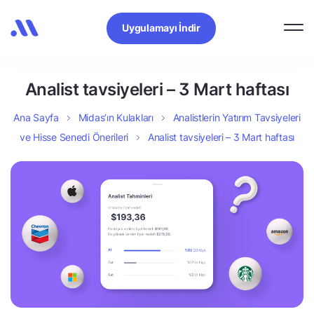
Uygulamayı İndir
Analist tavsiyeleri – 3 Mart haftası
Ana Sayfa
Midas’ın Kulakları
Analistlerin Yatırım Tavsiyeleri
ve Hisse Senedi Önerileri
Analist tavsiyeleri – 3 Mart haftası