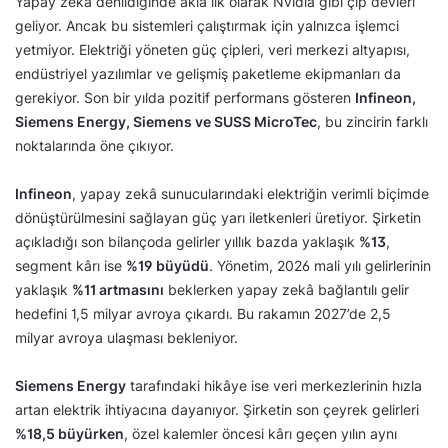
Yapay zekâ denildiğinde akla ilk olarak Nvidia gibi çip devleri
geliyor. Ancak bu sistemleri çalıştırmak için yalnızca işlemci
yetmiyor. Elektriği yöneten güç çipleri, veri merkezi altyapısı,
endüstriyel yazılımlar ve gelişmiş paketleme ekipmanları da
gerekiyor. Son bir yılda pozitif performans gösteren
Infineon,
Siemens Energy, Siemens ve SUSS MicroTec
, bu zincirin farklı
noktalarında öne çıkıyor.
Infineon
, yapay zekâ sunucularındaki elektriğin verimli biçimde
dönüştürülmesini sağlayan güç yarı iletkenleri üretiyor. Şirketin
açıkladığı son bilançoda gelirler yıllık bazda yaklaşık
%13
,
segment kârı ise
%19 büyüdü
. Yönetim, 2026 mali yılı gelirlerinin
yaklaşık
%11 artmasını
beklerken yapay zekâ bağlantılı gelir
hedefini 1,5 milyar avroya çıkardı. Bu rakamın 2027’de 2,5
milyar avroya ulaşması bekleniyor.
Siemens Energy
tarafındaki hikâye ise veri merkezlerinin hızla
artan elektrik ihtiyacına dayanıyor. Şirketin son çeyrek gelirleri
%18,5 büyürken
, özel kalemler öncesi kârı geçen yılın aynı