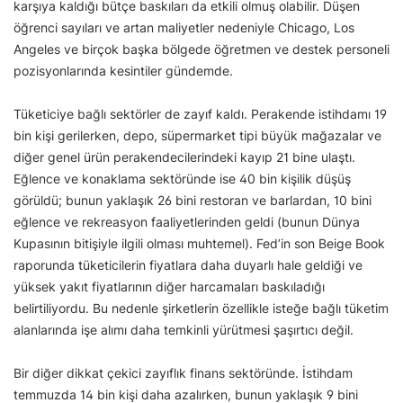
karşıya kaldığı bütçe baskıları da etkili olmuş olabilir. Düşen
öğrenci sayıları ve artan maliyetler nedeniyle Chicago, Los
Angeles ve birçok başka bölgede öğretmen ve destek personeli
pozisyonlarında kesintiler gündemde.
Tüketiciye bağlı sektörler de zayıf kaldı. Perakende istihdamı 19
bin kişi gerilerken, depo, süpermarket tipi büyük mağazalar ve
diğer genel ürün perakendecilerindeki kayıp 21 bine ulaştı.
Eğlence ve konaklama sektöründe ise 40 bin kişilik düşüş
görüldü; bunun yaklaşık 26 bini restoran ve barlardan, 10 bini
eğlence ve rekreasyon faaliyetlerinden geldi (bunun Dünya
Kupasının bitişiyle ilgili olması muhtemel). Fed’in son Beige Book
raporunda tüketicilerin fiyatlara daha duyarlı hale geldiği ve
yüksek yakıt fiyatlarının diğer harcamaları baskıladığı
belirtiliyordu. Bu nedenle şirketlerin özellikle isteğe bağlı tüketim
alanlarında işe alımı daha temkinli yürütmesi şaşırtıcı değil.
Bir diğer dikkat çekici zayıflık finans sektöründe. İstihdam
temmuzda 14 bin kişi daha azalırken, bunun yaklaşık 9 bini