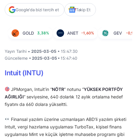
Google'da bizi tercih et
Takip Et
GOLD
3,38%
ANET
-1,60%
GEV
-0,98%
Yayın Tarihi •
2025-03-05
• 15:47:30
Güncelleme
• 2025-03-05 •
15:47:40
Intuit (INTU)
JPMorgan, Intuit’in “
NÖTR
” notunu “
YÜKSEK PORTFÖY
AĞIRLIĞI
” seviyesine, 640 dolarlık 12 aylık ortalama hedef
fiyatını da 660 dolara yükseltti.
Finansal yazılım üzerine uzmanlaşan ABD’li yazılım şirketi
Intuit, vergi hazırlama uygulaması TurboTax, kişisel finans
uygulaması Mint ve küçük işletme muhasebe programı gibi