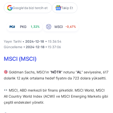
Google'da bizi tercih et
Takip Et
PKG
1,32%
MSCI
-0,67%
Yayın Tarihi •
2024-12-18
• 15:36:54
Güncelleme
• 2024-12-18 •
15:37:06
MSCI (MSCI)
Goldman Sachs, MSCI’ın “
NÖTR
” notunu “
AL
” seviyesine, 617
dolarlık 12 aylık ortalama hedef fiyatını da 723 dolara yükseltti.
MSCI, ABD merkezli bir finans şirketidir. MSCI World, MSCI
All Country World Index (ACWI) ve MSCI Emerging Markets gibi
çeşitli endeksleri yönetir.