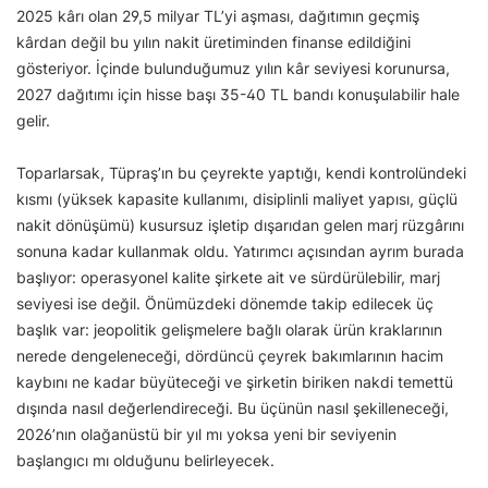
2025 kârı olan 29,5 milyar TL’yi aşması, dağıtımın geçmiş
kârdan değil bu yılın nakit üretiminden finanse edildiğini
gösteriyor. İçinde bulunduğumuz yılın kâr seviyesi korunursa,
2027 dağıtımı için hisse başı 35-40 TL bandı konuşulabilir hale
gelir.
Toparlarsak, Tüpraş’ın bu çeyrekte yaptığı, kendi kontrolündeki
kısmı (yüksek kapasite kullanımı, disiplinli maliyet yapısı, güçlü
nakit dönüşümü) kusursuz işletip dışarıdan gelen marj rüzgârını
sonuna kadar kullanmak oldu. Yatırımcı açısından ayrım burada
başlıyor: operasyonel kalite şirkete ait ve sürdürülebilir, marj
seviyesi ise değil. Önümüzdeki dönemde takip edilecek üç
başlık var: jeopolitik gelişmelere bağlı olarak ürün kraklarının
nerede dengeleneceği, dördüncü çeyrek bakımlarının hacim
kaybını ne kadar büyüteceği ve şirketin biriken nakdi temettü
dışında nasıl değerlendireceği. Bu üçünün nasıl şekilleneceği,
2026’nın olağanüstü bir yıl mı yoksa yeni bir seviyenin
başlangıcı mı olduğunu belirleyecek.