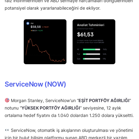
faiz indirimlerinden ve ABD sermaye harcamaları döngülerinden
potansiyel olarak yararlanabileceğini de ekliyor.
ServiceNow (NOW)
Morgan Stanley, ServiceNow’un “
EŞİT PORTFÖY AĞIRLIĞI
”
notunu “
YÜKSEK PORTFÖY AĞIRLIĞI
” seviyesine, 12 aylık
ortalama hedef fiyatını da 1.040 dolardan 1.250 dolara yükseltti.
ServiceNow, otomatik iş akışlarının oluşturulması ve yönetimi
için bir bulut bilişim platformu sunan ABD merkezli bir yazılım