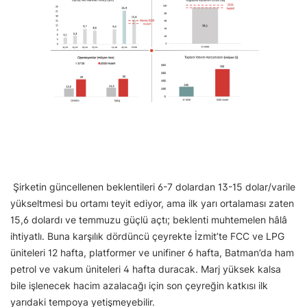
Şirketin güncellenen beklentileri 6-7 dolardan 13-15 dolar/varile
yükseltmesi bu ortamı teyit ediyor, ama ilk yarı ortalaması zaten
15,6 dolardı ve temmuzu güçlü açtı; beklenti muhtemelen hâlâ
ihtiyatlı. Buna karşılık dördüncü çeyrekte İzmit’te FCC ve LPG
üniteleri 12 hafta, platformer ve unifiner 6 hafta, Batman’da ham
petrol ve vakum üniteleri 4 hafta duracak. Marj yüksek kalsa
bile işlenecek hacim azalacağı için son çeyreğin katkısı ilk
yarıdaki tempoya yetişmeyebilir.