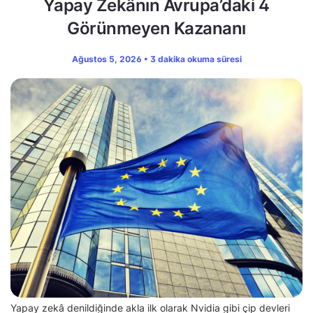
Yapay Zekânın Avrupa’daki 4
Görünmeyen Kazananı
Ağustos 5, 2026 • 3 dakika okuma süresi
Yapay zekâ denildiğinde akla ilk olarak Nvidia gibi çip devleri