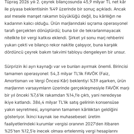
Tüpraş 2026 yılı 2. çeyrek bilançosunda 45,9 milyar TL net kâr
ile piyasa beklentisinin %49 üzerinde bir sonuç açıkladı. Ancak
asıl mesele manşet rakamın büyüklüğü değil, bu kârlılığın ne
kadarının kalıcı olduğu. Ürün marjlarındaki sıçrama operasyonel
tarafı gerçekten dönüştürdü; buna bir de tekrarlanmayacak
nitelikte bir vergi katkısı eklendi. Şirket yıl sonu marj rehberini
yukarı çekti ve bilanço rekor nakitle çalışıyor, buna karşılık
dördüncü çeyrek bakım takvimi tabloyu dengeleyen bir unsur.
Sürprizin iki ayrı kaynağı var ve bunları ayırmak önemli. Birincisi
tamamen operasyonel: 54,3 milyar TL’lik FAVÖK (Faiz,
Amortisman ve Vergi Öncesi Kâr) beklentiyi %39 aşarken, ürün
marjlarının varsayımların üzerinde gerçekleşmesiyle FAVÖK marjı
bir yıl önceki %7,6’lık rakamdan %14,1’e çıktı, yani neredeyse
ikiye katlandı. 386,4 milyar TL’lik satış gelirinin konsensüse
yakın seyretmesi, ayrışmanın tamamen kârlılıktan geldiğini
gösteriyor. İkinci kaynak ise muhasebesel: üretim
faaliyetlerindeki kurumlar vergisi oranının 2027’den itibaren
%25’ten %12,5’e inecek olması ertelenmiş vergi hesaplarını