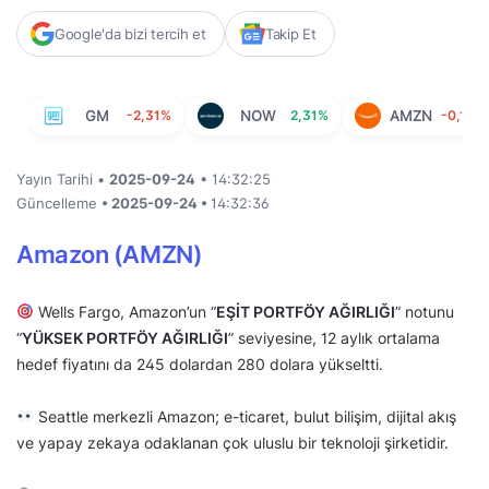
Google'da bizi tercih et
Takip Et
GM
-2,31%
NOW
2,31%
AMZN
-0,13%
Yayın Tarihi •
2025-09-24
• 14:32:25
Güncelleme
• 2025-09-24 •
14:32:36
Amazon (AMZN)
Wells Fargo, Amazon’un “
EŞİT PORTFÖY AĞIRLIĞI
” notunu
“
YÜKSEK PORTFÖY AĞIRLIĞI
” seviyesine, 12 aylık ortalama
hedef fiyatını da 245 dolardan 280 dolara yükseltti.
Seattle merkezli Amazon; e-ticaret, bulut bilişim, dijital akış
ve yapay zekaya odaklanan çok uluslu bir teknoloji şirketidir.