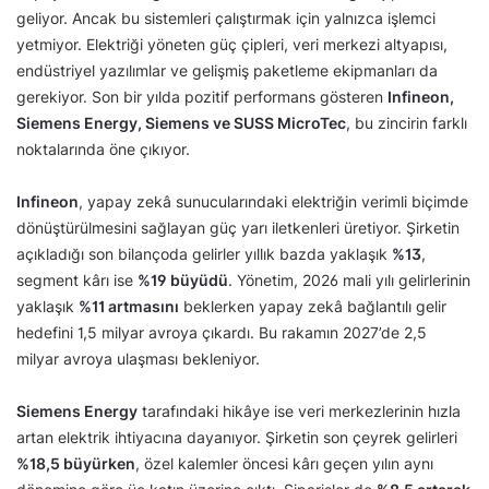
geliyor. Ancak bu sistemleri çalıştırmak için yalnızca işlemci
yetmiyor. Elektriği yöneten güç çipleri, veri merkezi altyapısı,
endüstriyel yazılımlar ve gelişmiş paketleme ekipmanları da
gerekiyor. Son bir yılda pozitif performans gösteren
Infineon,
Siemens Energy, Siemens ve SUSS MicroTec
, bu zincirin farklı
noktalarında öne çıkıyor.
Infineon
, yapay zekâ sunucularındaki elektriğin verimli biçimde
dönüştürülmesini sağlayan güç yarı iletkenleri üretiyor. Şirketin
açıkladığı son bilançoda gelirler yıllık bazda yaklaşık
%13
,
segment kârı ise
%19 büyüdü
. Yönetim, 2026 mali yılı gelirlerinin
yaklaşık
%11 artmasını
beklerken yapay zekâ bağlantılı gelir
hedefini 1,5 milyar avroya çıkardı. Bu rakamın 2027’de 2,5
milyar avroya ulaşması bekleniyor.
Siemens Energy
tarafındaki hikâye ise veri merkezlerinin hızla
artan elektrik ihtiyacına dayanıyor. Şirketin son çeyrek gelirleri
%18,5 büyürken
, özel kalemler öncesi kârı geçen yılın aynı