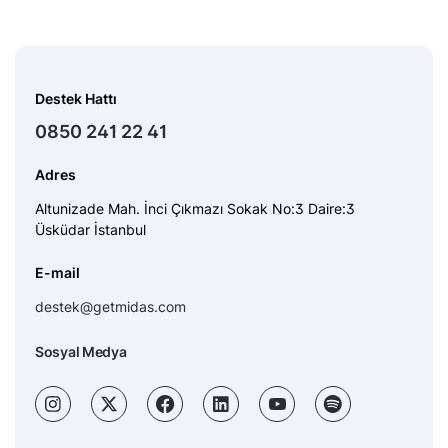
Destek Hattı
0850 241 22 41
Adres
Altunizade Mah. İnci Çıkmazı Sokak No:3 Daire:3
Üsküdar İstanbul
E-mail
destek@getmidas.com
Sosyal Medya