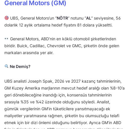
General Motors (GM)
UBS, General Motors’un “
NÖTR
” notunu “
AL
” seviyesine, 56
dolarlık 12 aylık ortalama hedef fiyatını 81 dolara yükseltti.
General Motors, ABD’nin en köklü otomobil şirketlerinden
biridir. Buick, Cadillac, Chevrolet ve GMC, şirketin önde gelen
markaları arasında yer alır.
Ne Demiş?
UBS analisti Joseph Spak, 2026 ve 2027 kazanç tahminlerinin,
GM Kuzey Amerika marjlarının mevcut hedef aralığı olan %8-10’a
geri dönebileceğine inandığı için, konsensüs tahminlerinin
sırasıyla %35 ve %42 üzerinde olduğunu söyledi. Analist,
gümrük vergilerinin GM’in tüketicilere yansıtmayacağı ek
maliyetler yaratmasına rağmen, şirketin bu olumsuzluğu telafi
etmek için bir dizi önlemi olduğunu belirtiyor. Ayrıca GM’in ABD