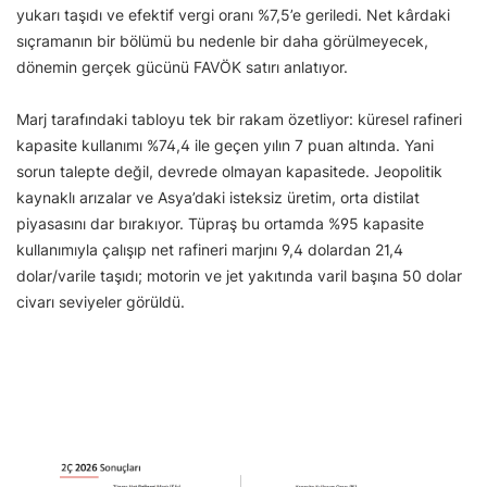
yukarı taşıdı ve efektif vergi oranı %7,5’e geriledi. Net kârdaki
sıçramanın bir bölümü bu nedenle bir daha görülmeyecek,
dönemin gerçek gücünü FAVÖK satırı anlatıyor.
Marj tarafındaki tabloyu tek bir rakam özetliyor: küresel rafineri
kapasite kullanımı %74,4 ile geçen yılın 7 puan altında. Yani
sorun talepte değil, devrede olmayan kapasitede. Jeopolitik
kaynaklı arızalar ve Asya’daki isteksiz üretim, orta distilat
piyasasını dar bırakıyor. Tüpraş bu ortamda %95 kapasite
kullanımıyla çalışıp net rafineri marjını 9,4 dolardan 21,4
dolar/varile taşıdı; motorin ve jet yakıtında varil başına 50 dolar
civarı seviyeler görüldü.