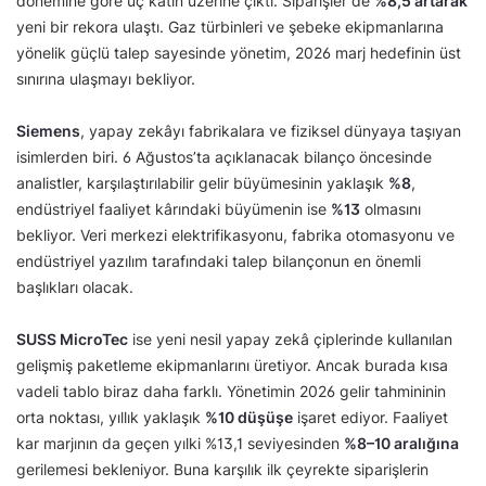
dönemine göre üç katın üzerine çıktı. Siparişler de
%8,5 artarak
yeni bir rekora ulaştı. Gaz türbinleri ve şebeke ekipmanlarına
yönelik güçlü talep sayesinde yönetim, 2026 marj hedefinin üst
sınırına ulaşmayı bekliyor.
Siemens
, yapay zekâyı fabrikalara ve fiziksel dünyaya taşıyan
isimlerden biri. 6 Ağustos’ta açıklanacak bilanço öncesinde
analistler, karşılaştırılabilir gelir büyümesinin yaklaşık
%8
,
endüstriyel faaliyet kârındaki büyümenin ise
%13
olmasını
bekliyor. Veri merkezi elektrifikasyonu, fabrika otomasyonu ve
endüstriyel yazılım tarafındaki talep bilançonun en önemli
başlıkları olacak.
SUSS MicroTec
ise yeni nesil yapay zekâ çiplerinde kullanılan
gelişmiş paketleme ekipmanlarını üretiyor. Ancak burada kısa
vadeli tablo biraz daha farklı. Yönetimin 2026 gelir tahmininin
orta noktası, yıllık yaklaşık
%10 düşüşe
işaret ediyor. Faaliyet
kar marjının da geçen yılki %13,1 seviyesinden
%8–10 aralığına
gerilemesi bekleniyor. Buna karşılık ilk çeyrekte siparişlerin