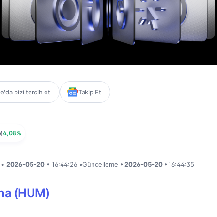
'da bizi tercih et
Takip Et
M
4,08%
i •
2026-05-20
• 16:44:26
•
Güncelleme
• 2026-05-20 •
16:44:35
na (HUM)