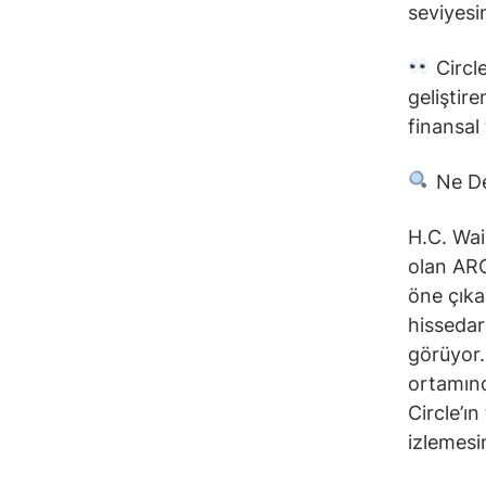
seviyesi
Circle
geliştire
finansal 
Ne D
H.C. Wain
olan ARC
öne çıka
hissedarl
görüyor.
ortamında
Circle’ın
izlemesin