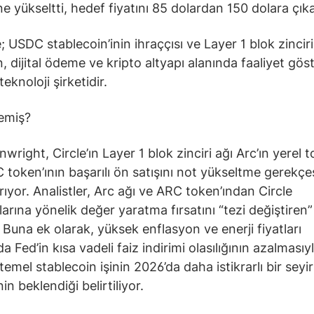
ne yükseltti, hedef fiyatını 85 dolardan 150 dolara çık
; USDC stablecoin’inin ihraççısı ve Layer 1 blok zinciri
n, dijital ödeme ve kripto altyapı alanında faaliyet gös
teknoloji şirketidir.
emiş?
wright, Circle’ın Layer 1 blok zinciri ağı Arc’ın yerel t
 token’ının başarılı ön satışını not yükseltme gerekçe
rıyor. Analistler, Arc ağı ve ARC token’ından Circle
arına yönelik değer yaratma fırsatını “tezi değiştiren” 
 Buna ek olarak, yüksek enflasyon ve enerji fiyatları
 Fed’in kısa vadeli faiz indirimi olasılığının azalmasıyl
 temel stablecoin işinin 2026’da daha istikrarlı bir seyir
in beklendiği belirtiliyor.