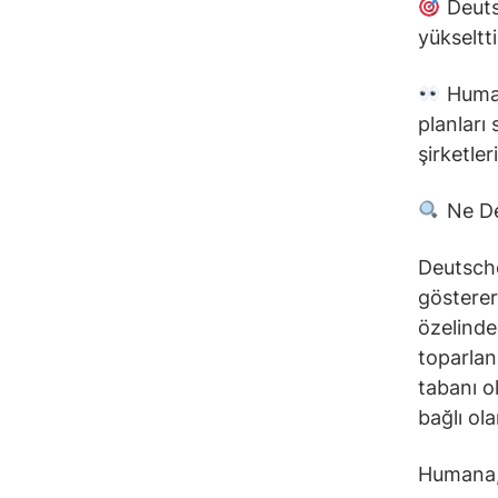
Deuts
yükseltt
Human
planları
şirketler
Ne D
Deutsche
gösterer
özelinde
toparlan
tabanı o
bağlı ol
Humana, 