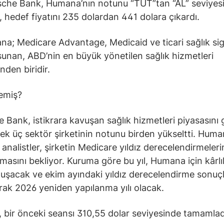
che Bank, Humana’nın notunu “TUT”tan “AL” seviyes
i, hedef fiyatını 235 dolardan 441 dolara çıkardı.
a; Medicare Advantage, Medicaid ve ticari sağlık sig
 sunan, ABD’nin en büyük yönetilen sağlık hizmetleri
inden biridir.
emiş?
 Bank, istikrara kavuşan sağlık hizmetleri piyasasını
ek üç sektör şirketinin notunu birden yükseltti. Hum
 analistler, şirketin Medicare yıldız derecelendirmeleri
masını bekliyor. Kuruma göre bu yıl, Humana için kârlıl
luşacak ve ekim ayındaki yıldız derecelendirme sonuç
arak 2026 yeniden yapılanma yılı olacak.
bir önceki seansı 310,55 dolar seviyesinde tamamlad