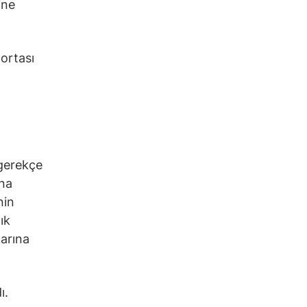
ine
ortası
 gerekçe
ana
nin
ık
larına
ı.