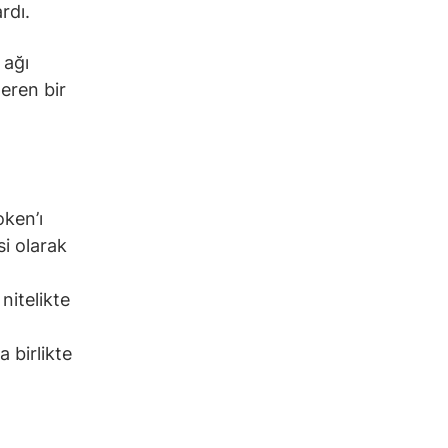
ardı.
 ağı
teren bir
oken’ı
si olarak
nitelikte
a birlikte