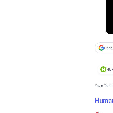
Google
HU
Yayın Tarih
Huma