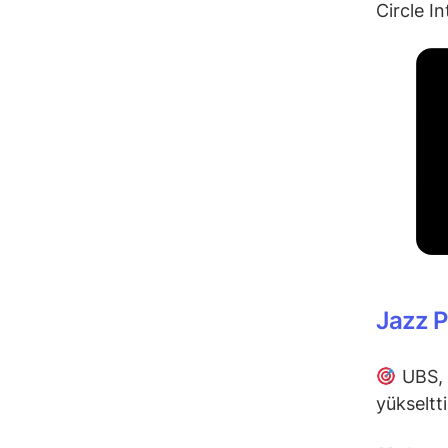
Circle I
Jazz 
UBS, 
yükseltt