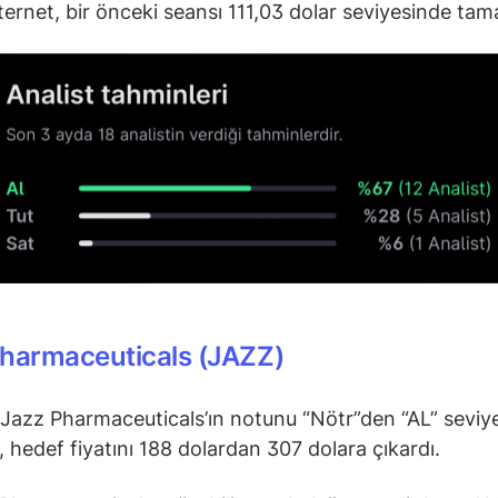
nternet, bir önceki seansı 111,03 dolar seviyesinde tam
Pharmaceuticals (JAZZ)
Jazz Pharmaceuticals’ın notunu “Nötr”den “AL” seviy
i, hedef fiyatını 188 dolardan 307 dolara çıkardı.