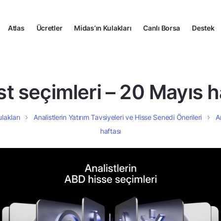
Atlas
Ücretler
Midas’ın Kulakları
Canlı Borsa
Destek
st seçimleri – 20 Mayıs h
lakları
Analistlerin Yatırım Tavsiyeleri ve Hisse Senedi Önerileri
A
haftası