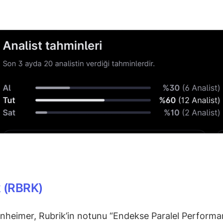
k (RBRK)
heimer, Rubrik’in notunu “Endekse Paralel Performa