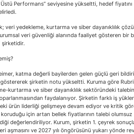
Üstü Performans” seviyesine yükseltti, hedef fiyatını
lirledi.
; veri yedekleme, kurtarma ve siber dayanıklılık çözü
urumsal veri güvenliği alanında faaliyet gösteren bir b
şirketidir.
emiş?
mer, katma değerli bayilerden gelen güçlü geri bildiri
göstererek şirketin notu yükseltti. Kuruma göre Rubri
e-kurtarma ve siber dayanıklılık sektöründeki talebin
toparlanmasından faydalanıyor. Şirketin farklı iş yükler
eki ürün liderliği gelişmeye devam ediyor ve kritik gö
i koruduğu için artan bellek fiyatlarının talebi olumsuz
diği değerlendiriliyor. Kurum, şirketin 1. çeyrek sonuçl
leri aşmasını ve 2027 yılı öngörüsünü yukarı yönde re