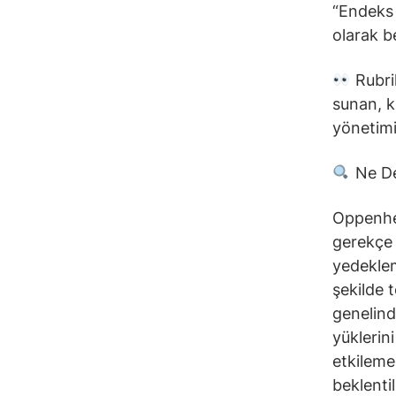
“Endeks 
olarak be
Rubrik
sunan, k
yönetimi 
Ne D
Oppenhei
gerekçe 
yedeklem
şekilde 
genelind
yüklerin
etkileme
beklenti