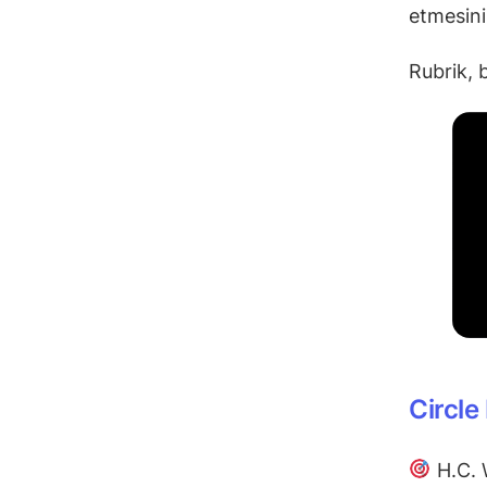
etmesini
Rubrik, 
Circle
H.C. W