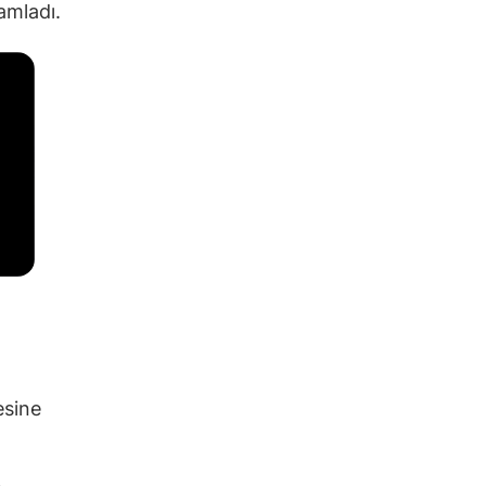
amladı.
esine