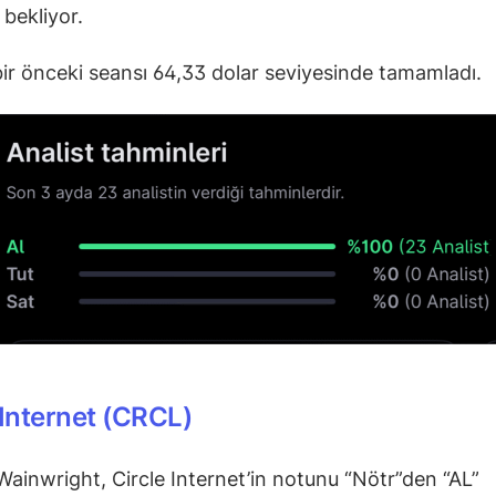
 bekliyor.
bir önceki seansı 64,33 dolar seviyesinde tamamladı.
 Internet (CRCL)
ainwright, Circle Internet’in notunu “Nötr”den “AL”