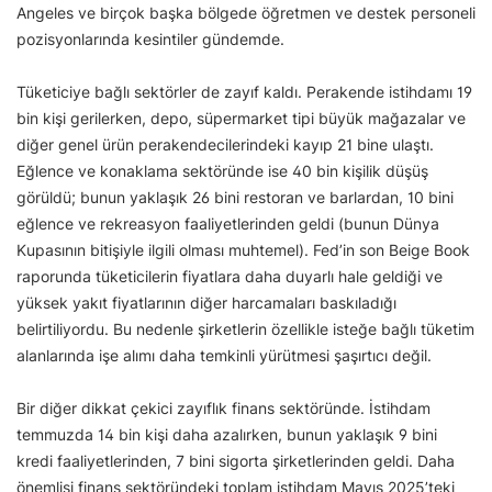
Angeles ve birçok başka bölgede öğretmen ve destek personeli
pozisyonlarında kesintiler gündemde.
Tüketiciye bağlı sektörler de zayıf kaldı. Perakende istihdamı 19
bin kişi gerilerken, depo, süpermarket tipi büyük mağazalar ve
diğer genel ürün perakendecilerindeki kayıp 21 bine ulaştı.
Eğlence ve konaklama sektöründe ise 40 bin kişilik düşüş
görüldü; bunun yaklaşık 26 bini restoran ve barlardan, 10 bini
eğlence ve rekreasyon faaliyetlerinden geldi (bunun Dünya
Kupasının bitişiyle ilgili olması muhtemel). Fed’in son Beige Book
raporunda tüketicilerin fiyatlara daha duyarlı hale geldiği ve
yüksek yakıt fiyatlarının diğer harcamaları baskıladığı
belirtiliyordu. Bu nedenle şirketlerin özellikle isteğe bağlı tüketim
alanlarında işe alımı daha temkinli yürütmesi şaşırtıcı değil.
Bir diğer dikkat çekici zayıflık finans sektöründe. İstihdam
temmuzda 14 bin kişi daha azalırken, bunun yaklaşık 9 bini
kredi faaliyetlerinden, 7 bini sigorta şirketlerinden geldi. Daha
önemlisi finans sektöründeki toplam istihdam Mayıs 2025’teki