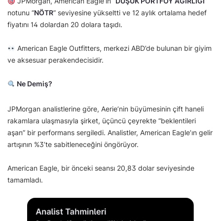
JPMorgan, American Eagle’ın “
DÜŞÜK PORTFÖY AĞIRLIĞI
”
notunu “
NÖTR
” seviyesine yükseltti ve 12 aylık ortalama hedef
fiyatını 14 dolardan 20 dolara taşıdı.
American Eagle Outfitters, merkezi ABD’de bulunan bir giyim
ve aksesuar perakendecisidir.
Ne Demiş?
JPMorgan analistlerine göre, Aerie’nin büyümesinin çift haneli
rakamlara ulaşmasıyla şirket, üçüncü çeyrekte “beklentileri
aşan” bir performans sergiledi. Analistler, American Eagle’ın gelir
artışının %3’te sabitleneceğini öngörüyor.
American Eagle, bir önceki seansı 20,83 dolar seviyesinde
tamamladı.