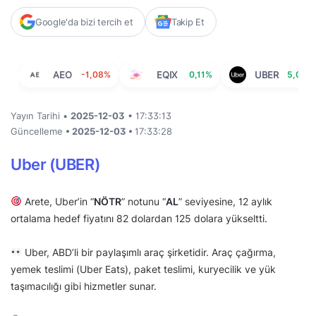
Google'da bizi tercih et
Takip Et
AEO
-1,08%
EQIX
0,11%
UBER
5,04%
Yayın Tarihi •
2025-12-03
• 17:33:13
Güncelleme
• 2025-12-03 •
17:33:28
Uber (UBER)
Arete, Uber’in “
NÖTR
” notunu “
AL
” seviyesine, 12 aylık
ortalama hedef fiyatını 82 dolardan 125 dolara yükseltti.
Uber, ABD’li bir paylaşımlı araç şirketidir. Araç çağırma,
yemek teslimi (Uber Eats), paket teslimi, kuryecilik ve yük
taşımacılığı gibi hizmetler sunar.