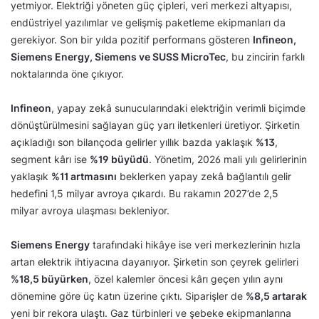
yetmiyor. Elektriği yöneten güç çipleri, veri merkezi altyapısı,
endüstriyel yazılımlar ve gelişmiş paketleme ekipmanları da
gerekiyor. Son bir yılda pozitif performans gösteren
Infineon,
Siemens Energy, Siemens ve SUSS MicroTec
, bu zincirin farklı
noktalarında öne çıkıyor.
Infineon
, yapay zekâ sunucularındaki elektriğin verimli biçimde
dönüştürülmesini sağlayan güç yarı iletkenleri üretiyor. Şirketin
açıkladığı son bilançoda gelirler yıllık bazda yaklaşık
%13
,
segment kârı ise
%19 büyüdü
. Yönetim, 2026 mali yılı gelirlerinin
yaklaşık
%11 artmasını
beklerken yapay zekâ bağlantılı gelir
hedefini 1,5 milyar avroya çıkardı. Bu rakamın 2027’de 2,5
milyar avroya ulaşması bekleniyor.
Siemens Energy
tarafındaki hikâye ise veri merkezlerinin hızla
artan elektrik ihtiyacına dayanıyor. Şirketin son çeyrek gelirleri
%18,5 büyürken
, özel kalemler öncesi kârı geçen yılın aynı
dönemine göre üç katın üzerine çıktı. Siparişler de
%8,5 artarak
yeni bir rekora ulaştı. Gaz türbinleri ve şebeke ekipmanlarına