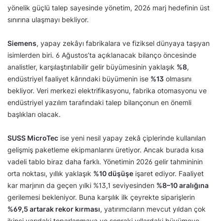
yönelik güçlü talep sayesinde yönetim, 2026 marj hedefinin üst
sınırına ulaşmayı bekliyor.
Siemens
, yapay zekâyı fabrikalara ve fiziksel dünyaya taşıyan
isimlerden biri. 6 Ağustos’ta açıklanacak bilanço öncesinde
analistler, karşılaştırılabilir gelir büyümesinin yaklaşık
%8
,
endüstriyel faaliyet kârındaki büyümenin ise
%13
olmasını
bekliyor. Veri merkezi elektrifikasyonu, fabrika otomasyonu ve
endüstriyel yazılım tarafındaki talep bilançonun en önemli
başlıkları olacak.
SUSS MicroTec
ise yeni nesil yapay zekâ çiplerinde kullanılan
gelişmiş paketleme ekipmanlarını üretiyor. Ancak burada kısa
vadeli tablo biraz daha farklı. Yönetimin 2026 gelir tahmininin
orta noktası, yıllık yaklaşık
%10 düşüşe
işaret ediyor. Faaliyet
kar marjının da geçen yılki %13,1 seviyesinden
%8–10 aralığına
gerilemesi bekleniyor. Buna karşılık ilk çeyrekte siparişlerin
%69,5 artarak rekor kırması
, yatırımcıların mevcut yıldan çok
ikinci yarıdaki toparlanmaya ve sonraki yıllardaki büyümeye