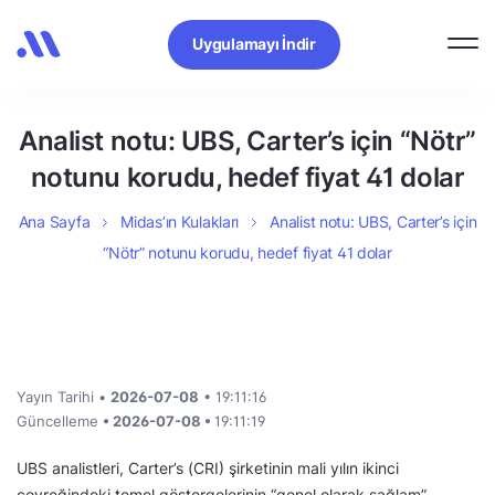
Uygulamayı İndir
Analist notu: UBS, Carter’s için “Nötr”
notunu korudu, hedef fiyat 41 dolar
Ana Sayfa
Midas’ın Kulakları
Analist notu: UBS, Carter’s için
“Nötr” notunu korudu, hedef fiyat 41 dolar
Yayın Tarihi •
2026-07-08
• 19:11:16
Güncelleme
• 2026-07-08 •
19:11:19
UBS analistleri, Carter’s (CRI) şirketinin mali yılın ikinci
çeyreğindeki temel göstergelerinin “genel olarak sağlam”