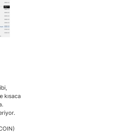
bi,
ne kısaca
a.
riyor.
(COIN)