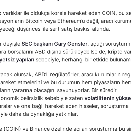
o varlıklar ile oldukça korele hareket eden COIN, bu s
asyonların Bitcoin veya Ethereum’u değil, aracı kurum
eyeceği düşüncesi ile sert satış baskısı altında.
r deyişle
SEC başkanı Gary Gensler
, açtığı soruşturma
ara borsalarını ABD dışına sürükleyebilse de, kripto var
etsiz yapıları
sebebiyle, herhangi bir etkide bulunam
acak olursak, ABD’li regülatörler, aracı kurumların re
hareket etmelerini ve bu durumun hem piyasaların he
ların yararına olacağını savunuyorlar. Bir süredir
nomik belirsizlik sebebiyle zaten
volatilitenin yüks
aralar ve ona bağlı hareket eden hisseler, soruşturma
iyle daha da oynaklığa yatkınlar.
 (COIN) ve Binance özelinde açılan soruşturma bu şir