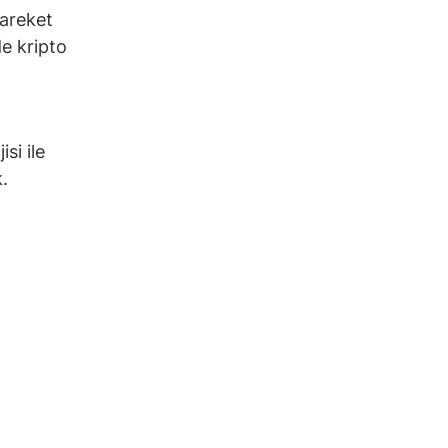
hareket
e kripto
si ile
k.