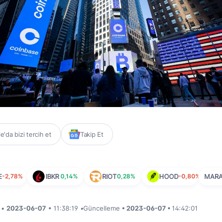
'da bizi tercih et
Takip Et
E
-2,78%
IBKR
0,14%
RIOT
0,28%
HOOD
-0,80%
MAR
i •
2023-06-07
• 11:38:19
•
Güncelleme
• 2023-06-07 •
14:42:01