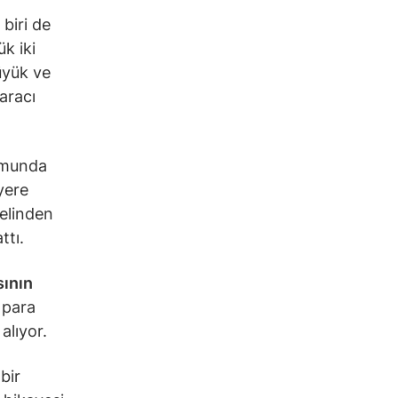
biri de
k iki
üyük ve
 aracı
umunda
yere
elinden
ttı.
sının
 para
alıyor.
bir