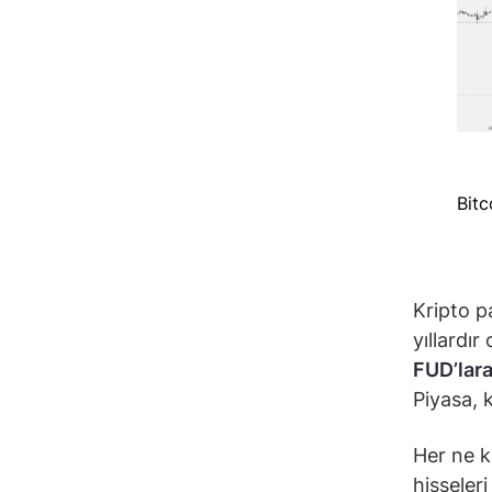
Bitc
Kripto pa
yıllardı
FUD’lar
Piyasa, 
Her ne k
hisseler