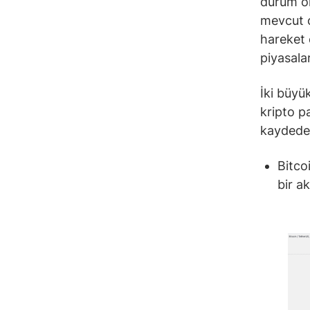
durum ol
mevcut ol
hareket 
piyasalar
İki büyü
kripto p
kaydeder
Bitco
bir 