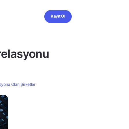
Kayıt Ol
orelasyonu
asyonu Olan Şirketler