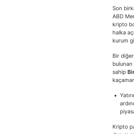
Son birk
ABD Men
kripto b
halka aç
kurum gi
Bir diğe
bulunan
sahip
Bi
kaçamamı
Yatır
ardın
piyas
Kripto pa