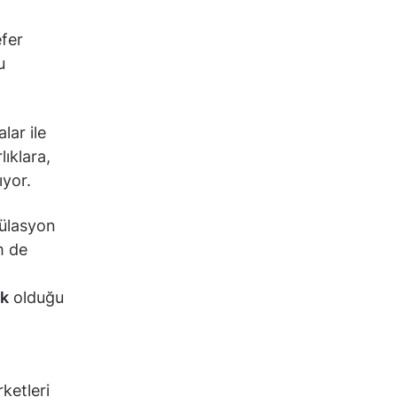
efer
u
lar ile
lıklara,
ıyor.
gülasyon
m de
ek
olduğu
ketleri