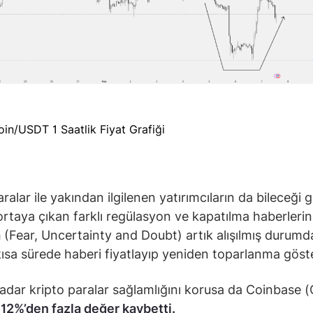
oin/USDT 1 Saatlik Fiyat Grafiği
ralar ile yakından ilgilenen yatırımcıların da bileceği gi
r ortaya çıkan farklı regülasyon ve kapatılma haberleri
a
(Fear, Uncertainty and Doubt) artık alışılmış durumd
kısa sürede haberi fiyatlayıp yeniden toparlanma göste
adar kripto paralar sağlamlığını korusa da Coinbase 
i
12%’den fazla değer kaybetti.