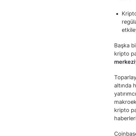
Kript
regül
etkil
Başka bi
kripto p
merkeziy
Toparlay
altında 
yatırımcı
makroeko
kripto p
haberler
Coinbase