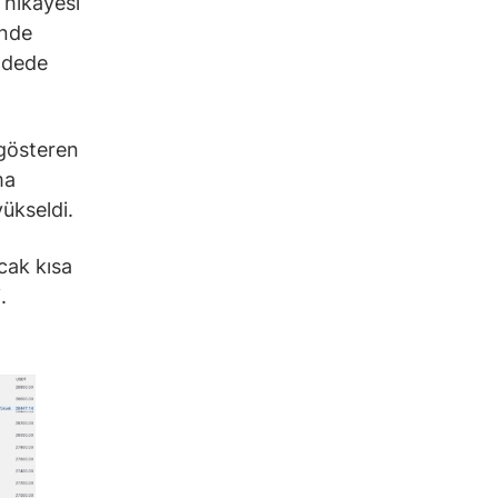
 hikayesi
inde
adede
 gösteren
ma
yükseldi.
ncak kısa
.