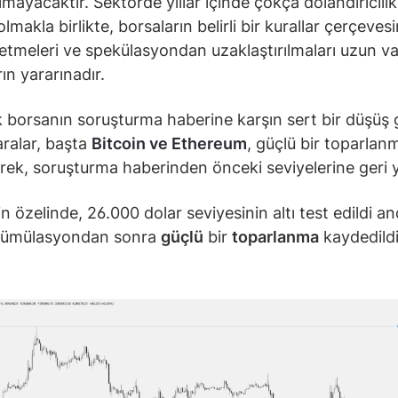
mayacaktır. Sektörde yıllar içinde çokça dolandırıcılık
makla birlikte, borsaların belirli bir kurallar çerçeves
etmeleri ve spekülasyondan uzaklaştırılmaları uzun v
ın yararınadır.
k borsanın soruşturma haberine karşın sert bir düşüş
aralar, başta
Bitcoin ve Ethereum
, güçlü bir toparlan
ek, soruşturma haberinden önceki seviyelerine geri 
in özelinde, 26.000 dolar seviyesinin altı test edildi a
akümülasyondan sonra
güçlü
bir
toparlanma
kaydedildi