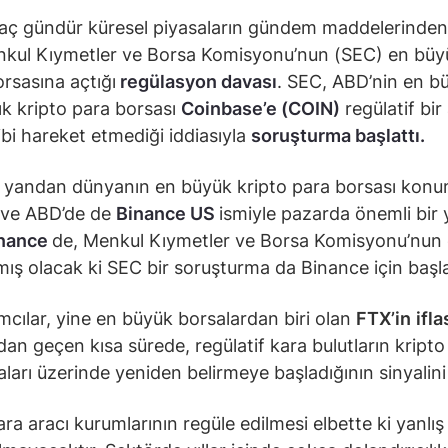
aç gündür küresel piyasaların gündem maddelerinden 
kul Kıymetler ve Borsa Komisyonu’nun (SEC) en büyü
orsasına açtığı
regülasyon davası
. SEC, ABD’nin en b
ık kripto para borsası
Coinbase’e (COIN)
regülatif bir
bi hareket etmediği iddiasıyla
soruşturma başlattı.
r yandan dünyanın en büyük kripto para borsası kon
 ve ABD’de de
Binance US
ismiyle pazarda önemli bir 
nance
de, Menkul Kıymetler ve Borsa Komisyonu’nun 
ş olacak ki SEC bir soruşturma da Binance için başla
ımcılar, yine en büyük borsalardan biri olan
FTX’in
ifla
dan geçen kısa sürede, regülatif kara bulutların kripto
aları üzerinde yeniden belirmeye başladığının sinyalini 
ra aracı kurumlarının regüle edilmesi elbette ki yanlış 