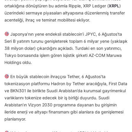
ortaklığına dönüştüren bu adımla Ripple, XRP Ledger (
XRPL
)
üzerindeki sermaye piyasaları altyapısına düzenlenmiş transfer
acenteliği, ihraç ve teminat mobilitesi ekliyor.
Japonya’nın yene endeksli stablecoin’i JPYC, 6 Ağustos’ta
Seri B yatırım turunu genişleterek toplam 6 milyar yene (yaklaşık
38 milyon dolar) çıkardığını açıkladı. Turdaki en son yatırımcı,
Tokyo borsasında işlem gören lojistik şirketi AZ-COM Maruwa
Holdings oldu.
En büyük stablecoin ihraççısı Tether, 6 Ağustos’ta
tokenizasyon platformu Hadron by Tether aracılığıyla, First Data
ve BKN301 ile birlikte Suudi Arabistan’da kurumsal gayrimenkul
varlıklarını tokenize edecek bir iş birliği duyurdu. Suudi
Arabistan’ın Vizyon 2030 programına dayanan bu girişimin
ileride enerji ve altyapı finansmanı gibi alanlara da genişlemesi
planlanıyor.