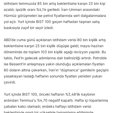
istihdam temmuzda 85 bin artış beklentisine karşın 23 bin kişi
azaldı; işsizlik oranı %4,1’e geriledi. İran-Umman arasındaki
Hürmüz görüşmeleri ise petrol fiyatlarında sert dalgalanmalara
yol açtı. Yurt içinde BIST 100 geçen haftadan taşınan satış
baskısıyla zayıf bir seyir izledi.
ABD’de cuma günü açıklanan istihdam verisi 80 bin kişilik artış
beklentisine karşın 23 bin kişilik düşüşle geldi; mayıs-haziran
döneminde de toplam 103 bin kişilik aşağı revizyon yapıldı. Bu
tablo, Fed’in gelecek adımlarına dair belirsizliği artırdı. Petrolde
ise Bessent’in anlaşmaya yakın olunduğu açıklamaları fiyatları
80 doların altına çekerken, İran’ın “düşmanca” gemilerin geçişini
yasaklayan taslağı haftanın sonunda fiyatları yeniden yukarı
çevirdi.
Yurt içinde BIST 100, önceki haftanın %3,48’lik kaybının
ardından Temmuz’u %4,70 negatif kapattı. Hafta içi toparlanma
çabaları kalıcı olamadı; endeks haftayı istihdam verisi
beklentisiyle sınırlı bir yükselişle tamamlama eğiliminde.