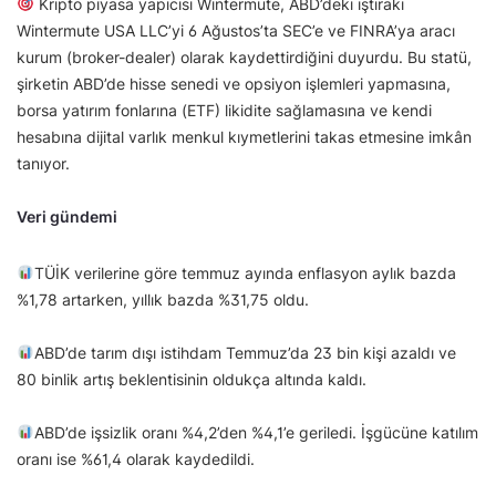
Kripto piyasa yapıcısı Wintermute, ABD’deki iştiraki
Wintermute USA LLC’yi 6 Ağustos’ta SEC’e ve FINRA’ya aracı
kurum (broker-dealer) olarak kaydettirdiğini duyurdu. Bu statü,
şirketin ABD’de hisse senedi ve opsiyon işlemleri yapmasına,
borsa yatırım fonlarına (ETF) likidite sağlamasına ve kendi
hesabına dijital varlık menkul kıymetlerini takas etmesine imkân
tanıyor.
Veri gündemi
TÜİK verilerine göre temmuz ayında enflasyon aylık bazda
%1,78 artarken, yıllık bazda %31,75 oldu.
ABD’de tarım dışı istihdam Temmuz’da 23 bin kişi azaldı ve
80 binlik artış beklentisinin oldukça altında kaldı.
ABD’de işsizlik oranı %4,2’den %4,1’e geriledi. İşgücüne katılım
oranı ise %61,4 olarak kaydedildi.