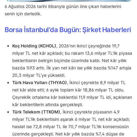
6 Ağustos 2026 tarihi itibarıyla günün öne çıkan haberlerini
senin için derledik.
Borsa İstanbul’da Bugün: Şirket Haberleri
Koç Holding (KCHOL)
, 2026’nın ikinci çeyreğinde 19,7
milyar TL net kâr açıkladı; bu rakam 13,6 milyar TL’lik piyasa
beklentisinin belirgin biçimde üzerinde kaldı. Net kâr yıllık
bazda %93 arttı. İlk yarı net kârı ise yıllık bazda %147 artışla
20,3 milyar TL’ye yükseldi.
Türk Hava Yolları (THYAO)
, İkinci çeyrekte 8,9 milyar TL
net kâr elde etti; 6 aylık toplam kâr 18,86 milyar TL oldu.
Çeyreklik ortalama kâr beklentisi 11,9 milyar TL idi, açıklanan
kâr beklentilerin altında gerçekleşti.
Türk Telekom (TTKOM)
, İkinci çeyrekte piyasanın 4,9
milyar TL’lik beklentisini aşarak 6 milyar TL net kâr açıkladı;
hasılat ise 72,8 milyar TL ile 70,7 milyar TL’lik konsensüsün
üzerinde gerçekleşti. Net kâr yıllık bazda %7,4 düşse de