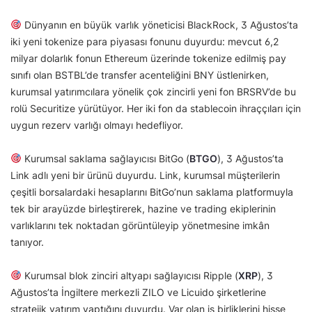
Dünyanın en büyük varlık yöneticisi BlackRock, 3 Ağustos’ta
iki yeni tokenize para piyasası fonunu duyurdu: mevcut 6,2
milyar dolarlık fonun Ethereum üzerinde tokenize edilmiş pay
sınıfı olan BSTBL’de transfer acenteliğini BNY üstlenirken,
kurumsal yatırımcılara yönelik çok zincirli yeni fon BRSRV’de bu
rolü Securitize yürütüyor. Her iki fon da stablecoin ihraççıları için
uygun rezerv varlığı olmayı hedefliyor.
Kurumsal saklama sağlayıcısı BitGo (
BTGO
), 3 Ağustos’ta
Link adlı yeni bir ürünü duyurdu. Link, kurumsal müşterilerin
çeşitli borsalardaki hesaplarını BitGo’nun saklama platformuyla
tek bir arayüzde birleştirerek, hazine ve trading ekiplerinin
varlıklarını tek noktadan görüntüleyip yönetmesine imkân
tanıyor.
Kurumsal blok zinciri altyapı sağlayıcısı Ripple (
XRP
), 3
Ağustos’ta İngiltere merkezli ZILO ve Licuido şirketlerine
stratejik yatırım yaptığını duyurdu. Var olan iş birliklerini hisse