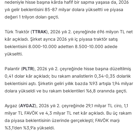
nedeniyle hisse başına kârda hafif bir sapma yaşasa da, 2026
yılı gelir beklentisini 85-87 milyar dolara yükseltti ve piyasa
değeri 1 trilyon doları geçti.
Türk Traktör (
TTRAK
), 2026 yılı 2. çeyreğinde 696 milyon TL net
kâr açıkladı. Şirket ayrıca 2026 yılı iç piyasa traktör satış
beklentisini 8.000-10.000 adetten 8.500-10.000 adede
yükseltti.
Palantir (
PLTR
), 2026 yılı 2. çeyreğinde hisse başına düzeltilmiş
0,41 dolar kâr açıkladı; bu rakam analistlerin 0,34-0,35 dolarlık
beklentisini aştı. Şirketin geliri yıllık bazda %93 artışla 1,94 milyar
dolara yükseldi ve bu rakam beklentileri %6,8 oranında geçti.
Aygaz (
AYGAZ
), 2026 yılı 2. çeyreğinde 29,1 milyar TL ciro, 1,1
milyar TL FAVÖK ve 4,3 milyar TL net kâr açıkladı. Bu üç rakam
da piyasa beklentisinin üzerinde gerçekleşti; FAVÖK marjı
%3,1’den %3,9’a yükseldi.