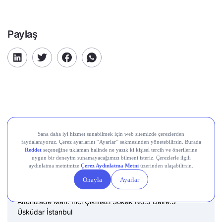
Paylaş
Destek Hattı
0850 241 22 41
Adres
Altunizade Mah. İnci Çıkmazı Sokak No:3 Daire:3
Üsküdar İstanbul