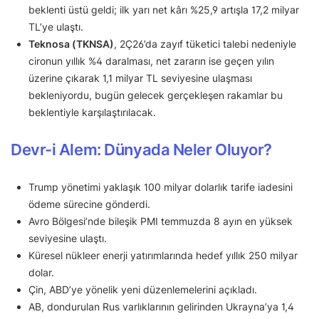
beklenti üstü geldi; ilk yarı net kârı %25,9 artışla 17,2 milyar
TL’ye ulaştı.
Teknosa (TKNSA)
, 2Ç26’da zayıf tüketici talebi nedeniyle
cironun yıllık %4 daralması, net zararın ise geçen yılın
üzerine çıkarak 1,1 milyar TL seviyesine ulaşması
bekleniyordu, bugün gelecek gerçekleşen rakamlar bu
beklentiyle karşılaştırılacak.
Devr-i Alem: Dünyada Neler Oluyor?
Trump yönetimi yaklaşık 100 milyar dolarlık tarife iadesini
ödeme sürecine gönderdi.
Avro Bölgesi’nde bileşik PMI temmuzda 8 ayın en yüksek
seviyesine ulaştı.
Küresel nükleer enerji yatırımlarında hedef yıllık 250 milyar
dolar.
Çin, ABD’ye yönelik yeni düzenlemelerini açıkladı.
AB, dondurulan Rus varlıklarının gelirinden Ukrayna’ya 1,4