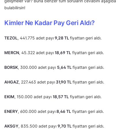
gelişmeler var? Buna benzer tüm soruların cevabını aşağıda
bulabilirsin!
Kimler Ne Kadar Pay Geri Aldı?
TEZOL
, 441.775 adet payı
9,28 TL
fiyattan geri aldı.
MERCN
, 45.322 adet payı
18,69 TL
fiyattan geri aldı.
BORSK
, 300.000 adet payı
5,64 TL
fiyattan geri aldı.
AHGAZ
, 227.463 adet payı
31,90 TL
fiyattan geri aldı.
EKIM
, 150.000 adet payı
18,57 TL
fiyattan geri aldı.
ENERY
, 600.000 adet payı
8,46 TL
fiyattan geri aldı.
AKSGY
, 835.500 adet payı
9,70 TL
fiyattan geri aldı.