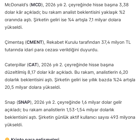
McDonald’s (
MCD
), 2026 yılı 2. çeyreğinde hisse başına 3,38
dolar kâr açıkladı; bu rakam analist beklentisini yaklaşık %2
oranında aştı. Şirketin geliri ise %4 artışla 7,1 milyar dolara
yükseldi.
Çimentaş (
CMENT
), Rekabet Kurulu tarafından 37,4 milyon TL
tutarında idari para cezası verildiğini duyurdu.
Caterpillar (
CAT
), 2026 yılı 2. çeyreğinde hisse başına
düzeltilmiş 8,17 dolar kâr açıkladı. Bu rakam, analistlerin 6,20
dolarlık beklentisini aştı. Şirketin geliri ise yıllık bazda %24 artışla
20,5 milyar dolara yükseldi.
Snap (
SNAP
), 2026 yılı 2. çeyreğinde 1,6 milyar dolar gelir
açıkladı; bu rakam analistlerin 1,53-1,54 milyar dolarlık
beklentisini aştı. Şirketin günlük aktif kullanıcı sayısı 493 milyona
yükseldi.
Kripto para gelişmeleri