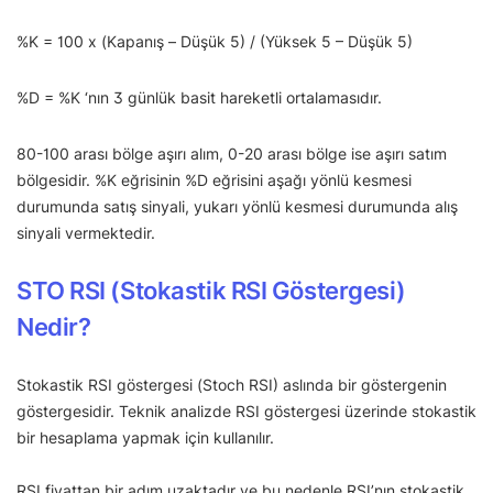
%K = 100 x (Kapanış – Düşük 5) / (Yüksek 5 – Düşük 5)
%D = %K ‘nın 3 günlük basit hareketli ortalamasıdır.
80-100 arası bölge aşırı alım, 0-20 arası bölge ise aşırı satım
bölgesidir. %K eğrisinin %D eğrisini aşağı yönlü kesmesi
durumunda satış sinyali, yukarı yönlü kesmesi durumunda alış
sinyali vermektedir.
STO RSI (Stokastik RSI Göstergesi)
Nedir?
Stokastik RSI göstergesi (Stoch RSI) aslında bir göstergenin
göstergesidir. Teknik analizde RSI göstergesi üzerinde stokastik
bir hesaplama yapmak için kullanılır.
RSI fiyattan bir adım uzaktadır ve bu nedenle RSI’nın stokastik