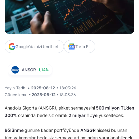
Google'da bizi tercih et
Takip Et
ANSGR
1,14%
Yayın Tarihi •
2025-08-12
• 18:03:26
Güncelleme
• 2025-08-12 •
18:03:36
Anadolu Sigorta (ANSGR), şirket sermayesini
500 milyon TL’den
300
%
oranında bedelsiz olarak
2 milyar TL’ye
yükseltecek.
Bölünme
gününe kadar portföyünde
ANSGR
hissesi bulunan
tüm yatırımcılar bedelsiz sermaye artırımından yararlanabilecek.