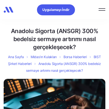
Uygulamayı İndir
Anadolu Sigorta (ANSGR) 300%
bedelsiz sermaye artırımı nasıl
gerçekleşecek?
Ana Sayfa
Midas’ın Kulakları
Borsa Haberleri
BIST
Şirket Haberleri
Anadolu Sigorta (ANSGR) 300% bedelsiz
sermaye artırımı nasıl gerçekleşecek?