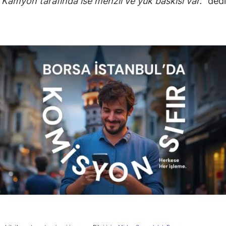
r. Kamyon tarafında ise menzil ve yük baskısı var.
” dedi