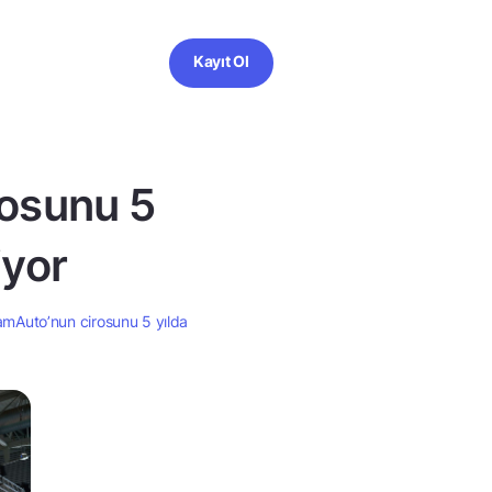
Kayıt Ol
rosunu 5
iyor
amAuto’nun cirosunu 5 yılda