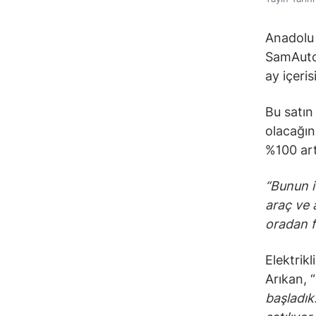
Anadolu 
SamAuto’
ay içeri
Bu satın
olacağın
%100 art
“Bunun iç
araç ve 
oradan f
Elektrik
Arıkan, “
başladık