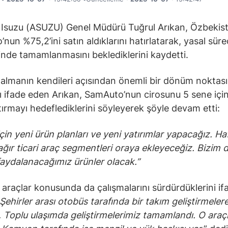
Isuzu (ASUZU) Genel Müdürü Tuğrul Arıkan, Özbekis
nun %75,2’ini satın aldıklarını hatırlatarak, yasal süre
sinde tamamlanmasını beklediklerini kaydetti.
 almanın kendileri açısından önemli bir dönüm noktası
ı ifade eden Arıkan, SamAuto’nun cirosunu 5 sene içi
ırmayı hedeflediklerini söyleyerek şöyle devam etti:
in yeni ürün planları ve yeni yatırımlar yapacağız. Hafi
ağır ticari araç segmentleri oraya ekleyeceğiz. Bizim 
aydalanacağımız ürünler olacak.”
li araçlar konusunda da çalışmalarını sürdürdüklerini i
Şehirler arası otobüs tarafında bir takım geliştirmeler
. Toplu ulaşımda geliştirmelerimiz tamamlandı. O araç