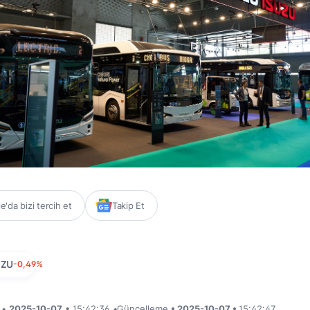
'da bizi tercih et
Takip Et
UZU
-0,49%
i •
2025-10-07
• 15:42:36
•
Güncelleme
• 2025-10-07 •
15:42:47