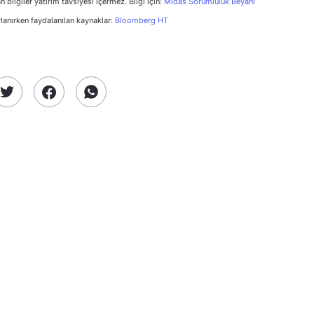
n bilgiler yatırım tavsiyesi içermez. Bilgi için:
Midas Sorumluluk Beyanı
rlanırken faydalanılan kaynaklar:
Bloomberg HT