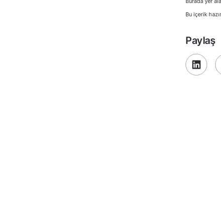
Burada yer ala
Bu içerik hazı
Paylaş