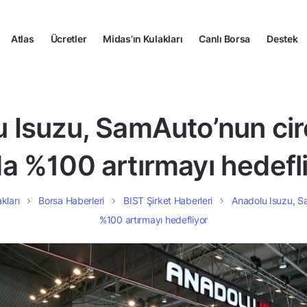
Atlas
Ücretler
Midas’ın Kulakları
Canlı Borsa
Destek
 Isuzu, SamAuto’nun ci
da %100 artırmayı hedefl
kları
Borsa Haberleri
BIST Şirket Haberleri
Anadolu Isuzu, S
%100 artırmayı hedefliyor