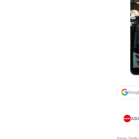
Google
AS
Yayın Tarih