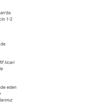
tan’da
cin 1-2
nde
f ticari
de
fade eden
e
larımız