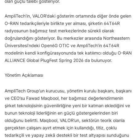
olan güçlü talebi gösteriyor.
AmpliTech’in, VALOR’daki gösterim ortamında diğer önde gelen
O-RAN tedarikçileriyle birlikte yer alması, şirketin 64T64R
radyosunun bağımsız test merkezlerinde sürekli olarak
doğrulandığını gösteriyor. Bu merkezler arasında Northeastern
Üniversitesi’ndeki Open6G OTIC ve AmpliTech’in 64T64R
modelinin kendi konfigürasyonunda tek katılımcı olduğu O-RAN
ALLIANCE Global PlugFest Spring 2026 da bulunuyor.
Yönetim Açıklaması
AmpliTech Group’un kurucusu, yönetim kurulu başkanı, başkanı
ve CEO’su Fawad Maqbool, her bağımsız değerlendirmenin
şirket teknolojisinin güvenilirliğine yeni bir katman eklediğini ve
bunun teknoloji liderliğinin en güçlü göstergelerinden biri
olduğunu belirtti. Maqbool, VALOR’un, sektörün teorik olanla
gerçekten çalışanı ayırt etmek için kullandığı, titiz, çoklu
tedarikçili ve yapay zekâ destekli bir test altyapısı sunduğunu