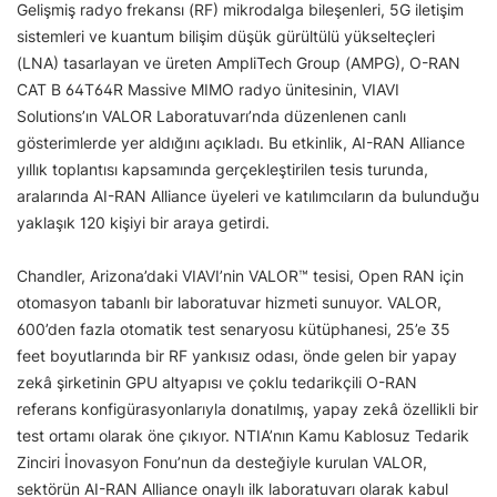
Gelişmiş radyo frekansı (RF) mikrodalga bileşenleri, 5G iletişim
sistemleri ve kuantum bilişim düşük gürültülü yükselteçleri
(LNA) tasarlayan ve üreten AmpliTech Group (AMPG), O-RAN
CAT B 64T64R Massive MIMO radyo ünitesinin, VIAVI
Solutions’ın VALOR Laboratuvarı’nda düzenlenen canlı
gösterimlerde yer aldığını açıkladı. Bu etkinlik, AI-RAN Alliance
yıllık toplantısı kapsamında gerçekleştirilen tesis turunda,
aralarında AI-RAN Alliance üyeleri ve katılımcıların da bulunduğu
yaklaşık 120 kişiyi bir araya getirdi.
Chandler, Arizona’daki VIAVI’nin VALOR™ tesisi, Open RAN için
otomasyon tabanlı bir laboratuvar hizmeti sunuyor. VALOR,
600’den fazla otomatik test senaryosu kütüphanesi, 25’e 35
feet boyutlarında bir RF yankısız odası, önde gelen bir yapay
zekâ şirketinin GPU altyapısı ve çoklu tedarikçili O-RAN
referans konfigürasyonlarıyla donatılmış, yapay zekâ özellikli bir
test ortamı olarak öne çıkıyor. NTIA’nın Kamu Kablosuz Tedarik
Zinciri İnovasyon Fonu’nun da desteğiyle kurulan VALOR,
sektörün AI-RAN Alliance onaylı ilk laboratuvarı olarak kabul