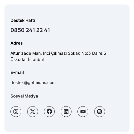
Destek Hattı
0850 241 22 41
Adres
Altunizade Mah. İnci Çıkmazı Sokak No:3 Daire:3
Üsküdar İstanbul
E-mail
destek@getmidas.com
Sosyal Medya