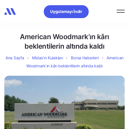
Uygulamayı İndir
American Woodmark’ın kârı
beklentilerin altında kaldı
Ana Sayfa
Midas’ın Kulakları
Borsa Haberleri
American
Woodmark’ın kârı beklentilerin altında kaldı