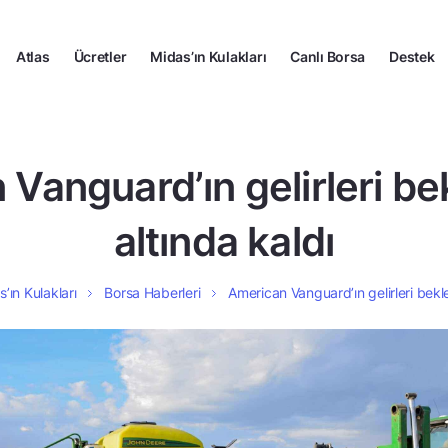
Atlas
Ücretler
Midas’ın Kulakları
Canlı Borsa
Destek
Vanguard’ın gelirleri bek
altında kaldı
’ın Kulakları
Borsa Haberleri
American Vanguard’ın gelirleri beklen