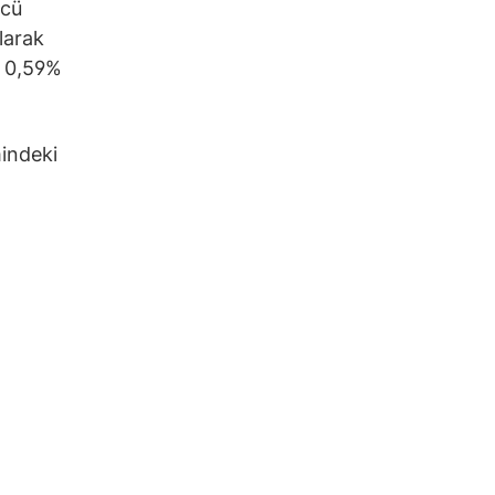
ncü
olarak
n 0,59%
mindeki