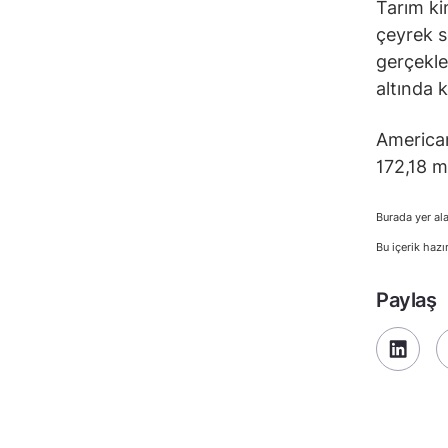
Tarım ki
çeyrek so
gerçekle
altında k
American
172,18 m
Burada yer ala
Bu içerik hazı
Paylaş