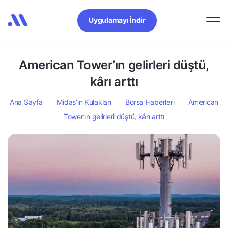
Uygulamayı İndir
American Tower’ın gelirleri düştü,
kârı arttı
Ana Sayfa
Midas’ın Kulakları
Borsa Haberleri
American
Tower’ın gelirleri düştü, kârı arttı