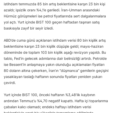
istihdam temmuzda 85 bin artış beklentisine karşın 23 bin kişi
azaldı; işsizlik oranı %4,1’e geriledi. İran-Umman arasındaki
Hürmüz görüşmeleri ise petrol fiyatlarında sert dalgalanmalara
yol açtı. Yurt içinde BIST 100 geçen haftadan taşınan satış
baskısıyla zayıf bir seyir izledi.
ABD’de cuma günü açıklanan istihdam verisi 80 bin kişilik artış
beklentisine karşın 23 bin kişilik düşüşle geldi; mayıs-haziran
döneminde de toplam 103 bin kişilik aşağı revizyon yapıldı. Bu
tablo, Fed’in gelecek adımlarına dair belirsizliği artırdı. Petrolde
ise Bessent’in anlaşmaya yakın olunduğu açıklamaları fiyatları
80 doların altına çekerken, İran’ın “düşmanca” gemilerin geçişini
yasaklayan taslağı haftanın sonunda fiyatları yeniden yukarı
çevirdi.
Yurt içinde BIST 100, önceki haftanın %3,48’lik kaybının
ardından Temmuz’u %4,70 negatif kapattı. Hafta içi toparlanma
çabaları kalıcı olamadı; endeks haftayı istihdam verisi
beklentisiyle sınırlı bir yükselişle tamamlama eğiliminde.