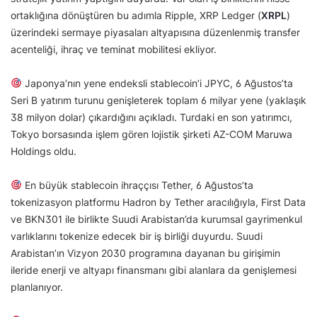
ortaklığına dönüştüren bu adımla Ripple, XRP Ledger (
XRPL
)
üzerindeki sermaye piyasaları altyapısına düzenlenmiş transfer
acenteliği, ihraç ve teminat mobilitesi ekliyor.
Japonya’nın yene endeksli stablecoin’i JPYC, 6 Ağustos’ta
Seri B yatırım turunu genişleterek toplam 6 milyar yene (yaklaşık
38 milyon dolar) çıkardığını açıkladı. Turdaki en son yatırımcı,
Tokyo borsasında işlem gören lojistik şirketi AZ-COM Maruwa
Holdings oldu.
En büyük stablecoin ihraççısı Tether, 6 Ağustos’ta
tokenizasyon platformu Hadron by Tether aracılığıyla, First Data
ve BKN301 ile birlikte Suudi Arabistan’da kurumsal gayrimenkul
varlıklarını tokenize edecek bir iş birliği duyurdu. Suudi
Arabistan’ın Vizyon 2030 programına dayanan bu girişimin
ileride enerji ve altyapı finansmanı gibi alanlara da genişlemesi
planlanıyor.