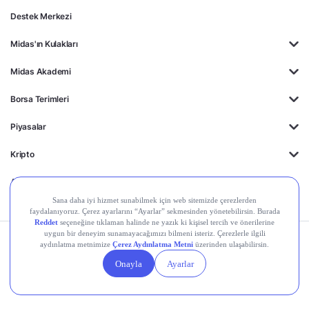
Destek Merkezi
Midas'ın Kulakları
Midas Akademi
Borsa Terimleri
Piyasalar
Kripto
Ayrıcalıklar
Kişisel Verilerin
Gizlilik
Yasal
Çerez
Korunması
Politikası
Duyurular
Ayarları
© 2026 Midas Finansal Teknolojiler A.Ş. Tüm hakları saklıdır.