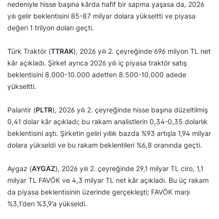
nedeniyle hisse başına kârda hafif bir sapma yaşasa da, 2026
yılı gelir beklentisini 85-87 milyar dolara yükseltti ve piyasa
değeri 1 trilyon doları geçti.
Türk Traktör (
TTRAK
), 2026 yılı 2. çeyreğinde 696 milyon TL net
kâr açıkladı. Şirket ayrıca 2026 yılı iç piyasa traktör satış
beklentisini 8.000-10.000 adetten 8.500-10.000 adede
yükseltti.
Palantir (
PLTR
), 2026 yılı 2. çeyreğinde hisse başına düzeltilmiş
0,41 dolar kâr açıkladı; bu rakam analistlerin 0,34-0,35 dolarlık
beklentisini aştı. Şirketin geliri yıllık bazda %93 artışla 1,94 milyar
dolara yükseldi ve bu rakam beklentileri %6,8 oranında geçti.
Aygaz (
AYGAZ
), 2026 yılı 2. çeyreğinde 29,1 milyar TL ciro, 1,1
milyar TL FAVÖK ve 4,3 milyar TL net kâr açıkladı. Bu üç rakam
da piyasa beklentisinin üzerinde gerçekleşti; FAVÖK marjı
%3,1’den %3,9’a yükseldi.