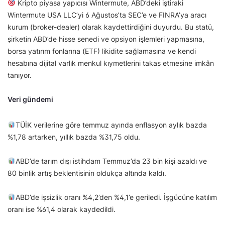
Kripto piyasa yapıcısı Wintermute, ABD’deki iştiraki
Wintermute USA LLC’yi 6 Ağustos’ta SEC’e ve FINRA’ya aracı
kurum (broker-dealer) olarak kaydettirdiğini duyurdu. Bu statü,
şirketin ABD’de hisse senedi ve opsiyon işlemleri yapmasına,
borsa yatırım fonlarına (ETF) likidite sağlamasına ve kendi
hesabına dijital varlık menkul kıymetlerini takas etmesine imkân
tanıyor.
Veri gündemi
TÜİK verilerine göre temmuz ayında enflasyon aylık bazda
%1,78 artarken, yıllık bazda %31,75 oldu.
ABD’de tarım dışı istihdam Temmuz’da 23 bin kişi azaldı ve
80 binlik artış beklentisinin oldukça altında kaldı.
ABD’de işsizlik oranı %4,2’den %4,1’e geriledi. İşgücüne katılım
oranı ise %61,4 olarak kaydedildi.