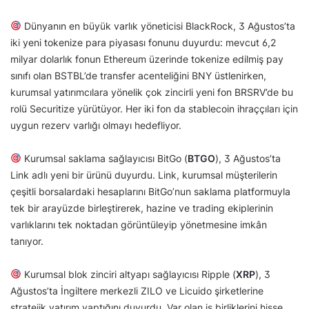
Dünyanın en büyük varlık yöneticisi BlackRock, 3 Ağustos’ta
iki yeni tokenize para piyasası fonunu duyurdu: mevcut 6,2
milyar dolarlık fonun Ethereum üzerinde tokenize edilmiş pay
sınıfı olan BSTBL’de transfer acenteliğini BNY üstlenirken,
kurumsal yatırımcılara yönelik çok zincirli yeni fon BRSRV’de bu
rolü Securitize yürütüyor. Her iki fon da stablecoin ihraççıları için
uygun rezerv varlığı olmayı hedefliyor.
Kurumsal saklama sağlayıcısı BitGo (
BTGO
), 3 Ağustos’ta
Link adlı yeni bir ürünü duyurdu. Link, kurumsal müşterilerin
çeşitli borsalardaki hesaplarını BitGo’nun saklama platformuyla
tek bir arayüzde birleştirerek, hazine ve trading ekiplerinin
varlıklarını tek noktadan görüntüleyip yönetmesine imkân
tanıyor.
Kurumsal blok zinciri altyapı sağlayıcısı Ripple (
XRP
), 3
Ağustos’ta İngiltere merkezli ZILO ve Licuido şirketlerine
stratejik yatırım yaptığını duyurdu. Var olan iş birliklerini hisse