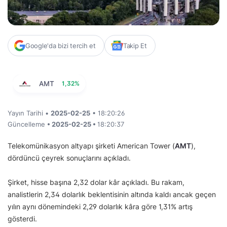
Google'da bizi tercih et
Takip Et
AMT
1,32%
Yayın Tarihi •
2025-02-25
• 18:20:26
Güncelleme
• 2025-02-25 •
18:20:37
Telekomünikasyon altyapı şirketi American Tower (
AMT
),
dördüncü çeyrek sonuçlarını açıkladı.
Şirket, hisse başına 2,32 dolar kâr açıkladı. Bu rakam,
analistlerin 2,34 dolarlık beklentisinin altında kaldı ancak geçen
yılın aynı dönemindeki 2,29 dolarlık kâra göre 1,31% artış
gösterdi.