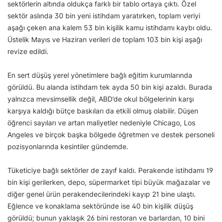
sektörlerin altında oldukça farklı bir tablo ortaya çıktı. Özel
sektör aslında 30 bin yeni istihdam yaratırken, toplam veriyi
aşağı çeken ana kalem 53 bin kişilik kamu istihdamı kaybı oldu.
Üstelik Mayıs ve Haziran verileri de toplam 103 bin kişi aşağı
revize edildi.
En sert düşüş yerel yönetimlere bağlı eğitim kurumlarında
görüldü. Bu alanda istihdam tek ayda 50 bin kişi azaldı. Burada
yalnızca mevsimsellik değil, ABD’de okul bölgelerinin karşı
karşıya kaldığı bütçe baskıları da etkili olmuş olabilir. Düşen
öğrenci sayıları ve artan maliyetler nedeniyle Chicago, Los
Angeles ve birçok başka bölgede öğretmen ve destek personeli
pozisyonlarında kesintiler gündemde.
Tüketiciye bağlı sektörler de zayıf kaldı. Perakende istihdamı 19
bin kişi gerilerken, depo, süpermarket tipi büyük mağazalar ve
diğer genel ürün perakendecilerindeki kayıp 21 bine ulaştı.
Eğlence ve konaklama sektöründe ise 40 bin kişilik düşüş
görüldü; bunun yaklaşık 26 bini restoran ve barlardan, 10 bini