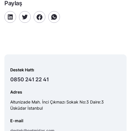
Paylaş
Destek Hattı
0850 241 22 41
Adres
Altunizade Mah. İnci Çıkmazı Sokak No:3 Daire:3
Üsküdar İstanbul
E-mail
destek@getmidas.com