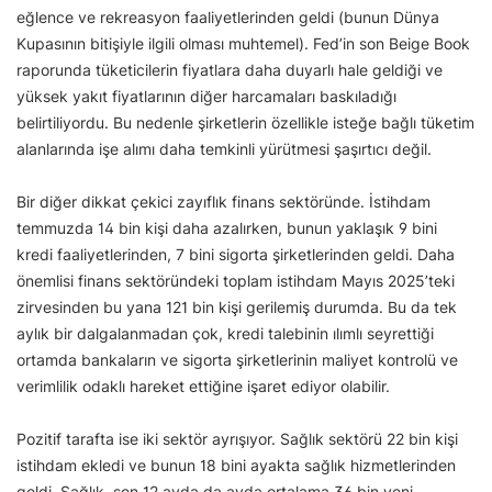
eğlence ve rekreasyon faaliyetlerinden geldi (bunun Dünya
Kupasının bitişiyle ilgili olması muhtemel). Fed’in son Beige Book
raporunda tüketicilerin fiyatlara daha duyarlı hale geldiği ve
yüksek yakıt fiyatlarının diğer harcamaları baskıladığı
belirtiliyordu. Bu nedenle şirketlerin özellikle isteğe bağlı tüketim
alanlarında işe alımı daha temkinli yürütmesi şaşırtıcı değil.
Bir diğer dikkat çekici zayıflık finans sektöründe. İstihdam
temmuzda 14 bin kişi daha azalırken, bunun yaklaşık 9 bini
kredi faaliyetlerinden, 7 bini sigorta şirketlerinden geldi. Daha
önemlisi finans sektöründeki toplam istihdam Mayıs 2025’teki
zirvesinden bu yana 121 bin kişi gerilemiş durumda. Bu da tek
aylık bir dalgalanmadan çok, kredi talebinin ılımlı seyrettiği
ortamda bankaların ve sigorta şirketlerinin maliyet kontrolü ve
verimlilik odaklı hareket ettiğine işaret ediyor olabilir.
Pozitif tarafta ise iki sektör ayrışıyor. Sağlık sektörü 22 bin kişi
istihdam ekledi ve bunun 18 bini ayakta sağlık hizmetlerinden
geldi. Sağlık, son 12 ayda da ayda ortalama 36 bin yeni