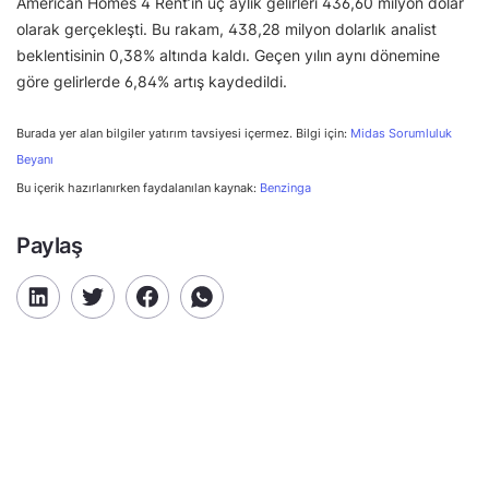
American Homes 4 Rent’in üç aylık gelirleri 436,60 milyon dolar
olarak gerçekleşti. Bu rakam, 438,28 milyon dolarlık analist
beklentisinin 0,38% altında kaldı. Geçen yılın aynı dönemine
göre gelirlerde 6,84% artış kaydedildi.
Burada yer alan bilgiler yatırım tavsiyesi içermez. Bilgi için:
Midas Sorumluluk
Beyanı
Bu içerik hazırlanırken faydalanılan kaynak:
Benzinga
Paylaş