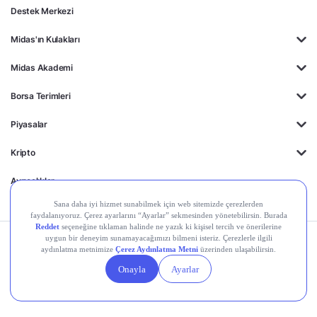
Destek Merkezi
Midas'ın Kulakları
Midas Akademi
Borsa Terimleri
Piyasalar
Kripto
Ayrıcalıklar
Kişisel Verilerin
Gizlilik
Yasal
Çerez
Korunması
Politikası
Duyurular
Ayarları
© 2026 Midas Finansal Teknolojiler A.Ş. Tüm hakları saklıdır.