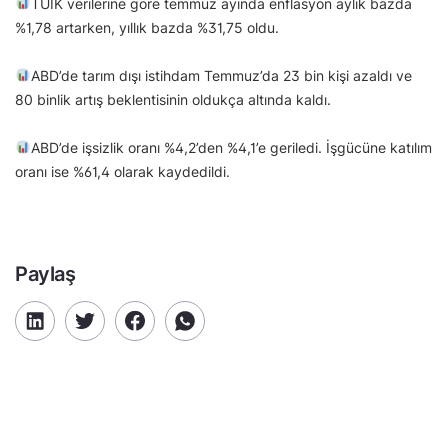
TÜİK verilerine göre temmuz ayında enflasyon aylık bazda
%1,78 artarken, yıllık bazda %31,75 oldu.
ABD’de tarım dışı istihdam Temmuz’da 23 bin kişi azaldı ve
80 binlik artış beklentisinin oldukça altında kaldı.
ABD’de işsizlik oranı %4,2’den %4,1’e geriledi. İşgücüne katılım
oranı ise %61,4 olarak kaydedildi.
Paylaş