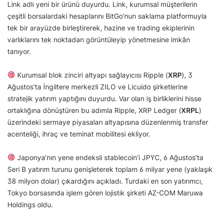
Link adlı yeni bir ürünü duyurdu. Link, kurumsal müşterilerin
çeşitli borsalardaki hesaplarını BitGo’nun saklama platformuyla
tek bir arayüzde birleştirerek, hazine ve trading ekiplerinin
varlıklarını tek noktadan görüntüleyip yönetmesine imkân
tanıyor.
Kurumsal blok zinciri altyapı sağlayıcısı Ripple (
XRP
), 3
Ağustos’ta İngiltere merkezli ZILO ve Licuido şirketlerine
stratejik yatırım yaptığını duyurdu. Var olan iş birliklerini hisse
ortaklığına dönüştüren bu adımla Ripple, XRP Ledger (
XRPL
)
üzerindeki sermaye piyasaları altyapısına düzenlenmiş transfer
acenteliği, ihraç ve teminat mobilitesi ekliyor.
Japonya’nın yene endeksli stablecoin’i JPYC, 6 Ağustos’ta
Seri B yatırım turunu genişleterek toplam 6 milyar yene (yaklaşık
38 milyon dolar) çıkardığını açıkladı. Turdaki en son yatırımcı,
Tokyo borsasında işlem gören lojistik şirketi AZ-COM Maruwa
Holdings oldu.