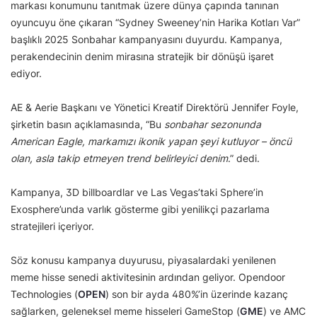
markası konumunu tanıtmak üzere dünya çapında tanınan
oyuncuyu öne çıkaran “Sydney Sweeney’nin Harika Kotları Var”
başlıklı 2025 Sonbahar kampanyasını duyurdu. Kampanya,
perakendecinin denim mirasına stratejik bir dönüşü işaret
ediyor.
AE & Aerie Başkanı ve Yönetici Kreatif Direktörü Jennifer Foyle,
şirketin basın açıklamasında, “Bu
sonbahar sezonunda
American Eagle, markamızı ikonik yapan şeyi kutluyor – öncü
olan, asla takip etmeyen trend belirleyici denim
.” dedi.
Kampanya, 3D billboardlar ve Las Vegas’taki Sphere’in
Exosphere’unda varlık gösterme gibi yenilikçi pazarlama
stratejileri içeriyor.
Söz konusu kampanya duyurusu, piyasalardaki yenilenen
meme hisse senedi aktivitesinin ardından geliyor. Opendoor
Technologies (
OPEN
) son bir ayda 480%’in üzerinde kazanç
sağlarken, geleneksel meme hisseleri GameStop (
GME
) ve AMC