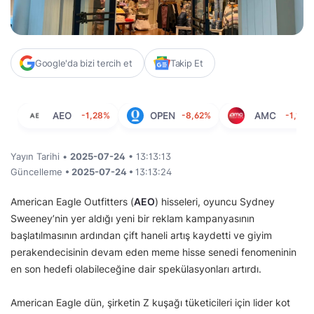
Google'da bizi tercih et
Takip Et
AEO
-1,28%
OPEN
-8,62%
AMC
-1,19%
Yayın Tarihi •
2025-07-24
• 13:13:13
Güncelleme
• 2025-07-24 •
13:13:24
American Eagle Outfitters (
AEO
) hisseleri, oyuncu Sydney
Sweeney’nin yer aldığı yeni bir reklam kampanyasının
başlatılmasının ardından çift haneli artış kaydetti ve giyim
perakendecisinin devam eden meme hisse senedi fenomeninin
en son hedefi olabileceğine dair spekülasyonları artırdı.
American Eagle dün, şirketin Z kuşağı tüketicileri için lider kot