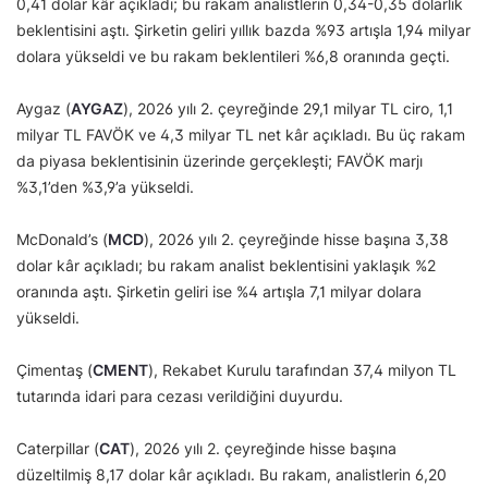
0,41 dolar kâr açıkladı; bu rakam analistlerin 0,34-0,35 dolarlık
beklentisini aştı. Şirketin geliri yıllık bazda %93 artışla 1,94 milyar
dolara yükseldi ve bu rakam beklentileri %6,8 oranında geçti.
Aygaz (
AYGAZ
), 2026 yılı 2. çeyreğinde 29,1 milyar TL ciro, 1,1
milyar TL FAVÖK ve 4,3 milyar TL net kâr açıkladı. Bu üç rakam
da piyasa beklentisinin üzerinde gerçekleşti; FAVÖK marjı
%3,1’den %3,9’a yükseldi.
McDonald’s (
MCD
), 2026 yılı 2. çeyreğinde hisse başına 3,38
dolar kâr açıkladı; bu rakam analist beklentisini yaklaşık %2
oranında aştı. Şirketin geliri ise %4 artışla 7,1 milyar dolara
yükseldi.
Çimentaş (
CMENT
), Rekabet Kurulu tarafından 37,4 milyon TL
tutarında idari para cezası verildiğini duyurdu.
Caterpillar (
CAT
), 2026 yılı 2. çeyreğinde hisse başına
düzeltilmiş 8,17 dolar kâr açıkladı. Bu rakam, analistlerin 6,20