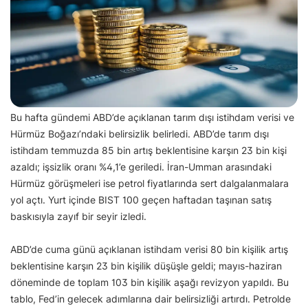
Bu hafta gündemi ABD’de açıklanan tarım dışı istihdam verisi ve
Hürmüz Boğazı’ndaki belirsizlik belirledi. ABD’de tarım dışı
istihdam temmuzda 85 bin artış beklentisine karşın 23 bin kişi
azaldı; işsizlik oranı %4,1’e geriledi. İran-Umman arasındaki
Hürmüz görüşmeleri ise petrol fiyatlarında sert dalgalanmalara
yol açtı. Yurt içinde BIST 100 geçen haftadan taşınan satış
baskısıyla zayıf bir seyir izledi.
ABD’de cuma günü açıklanan istihdam verisi 80 bin kişilik artış
beklentisine karşın 23 bin kişilik düşüşle geldi; mayıs-haziran
döneminde de toplam 103 bin kişilik aşağı revizyon yapıldı. Bu
tablo, Fed’in gelecek adımlarına dair belirsizliği artırdı. Petrolde