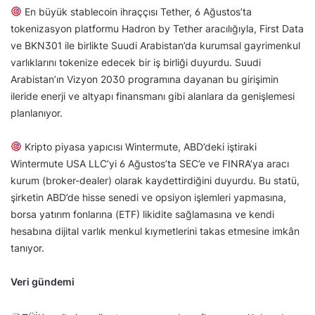
En büyük stablecoin ihraççısı Tether, 6 Ağustos’ta
tokenizasyon platformu Hadron by Tether aracılığıyla, First Data
ve BKN301 ile birlikte Suudi Arabistan’da kurumsal gayrimenkul
varlıklarını tokenize edecek bir iş birliği duyurdu. Suudi
Arabistan’ın Vizyon 2030 programına dayanan bu girişimin
ileride enerji ve altyapı finansmanı gibi alanlara da genişlemesi
planlanıyor.
Kripto piyasa yapıcısı Wintermute, ABD’deki iştiraki
Wintermute USA LLC’yi 6 Ağustos’ta SEC’e ve FINRA’ya aracı
kurum (broker-dealer) olarak kaydettirdiğini duyurdu. Bu statü,
şirketin ABD’de hisse senedi ve opsiyon işlemleri yapmasına,
borsa yatırım fonlarına (ETF) likidite sağlamasına ve kendi
hesabına dijital varlık menkul kıymetlerini takas etmesine imkân
tanıyor.
Veri gündemi