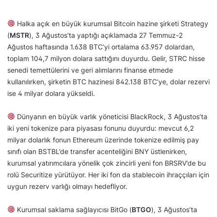
Halka açık en büyük kurumsal Bitcoin hazine şirketi Strategy
(
MSTR
), 3 Ağustos’ta yaptığı açıklamada 27 Temmuz-2
Ağustos haftasında 1.638 BTC’yi ortalama 63.957 dolardan,
toplam 104,7 milyon dolara sattığını duyurdu. Gelir, STRC hisse
senedi temettülerini ve geri alımlarını finanse etmede
kullanılırken, şirketin BTC hazinesi 842.138 BTC’ye, dolar rezervi
ise 4 milyar dolara yükseldi.
Dünyanın en büyük varlık yöneticisi BlackRock, 3 Ağustos’ta
iki yeni tokenize para piyasası fonunu duyurdu: mevcut 6,2
milyar dolarlık fonun Ethereum üzerinde tokenize edilmiş pay
sınıfı olan BSTBL’de transfer acenteliğini BNY üstlenirken,
kurumsal yatırımcılara yönelik çok zincirli yeni fon BRSRV’de bu
rolü Securitize yürütüyor. Her iki fon da stablecoin ihraççıları için
uygun rezerv varlığı olmayı hedefliyor.
Kurumsal saklama sağlayıcısı BitGo (
BTGO
), 3 Ağustos’ta