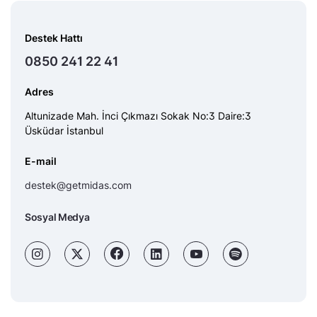
Destek Hattı
0850 241 22 41
Adres
Altunizade Mah. İnci Çıkmazı Sokak No:3 Daire:3
Üsküdar İstanbul
E-mail
destek@getmidas.com
Sosyal Medya