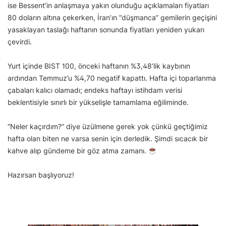
ise Bessent’in anlaşmaya yakın olunduğu açıklamaları fiyatları
80 doların altına çekerken, İran’ın “düşmanca” gemilerin geçişini
yasaklayan taslağı haftanın sonunda fiyatları yeniden yukarı
çevirdi.
Yurt içinde BIST 100, önceki haftanın %3,48’lik kaybının
ardından Temmuz’u %4,70 negatif kapattı. Hafta içi toparlanma
çabaları kalıcı olamadı; endeks haftayı istihdam verisi
beklentisiyle sınırlı bir yükselişle tamamlama eğiliminde.
“Neler kaçırdım?” diye üzülmene gerek yok çünkü geçtiğimiz
hafta olan biten ne varsa senin için derledik. Şimdi sıcacık bir
kahve alıp gündeme bir göz atma zamanı.
Hazırsan başlıyoruz!