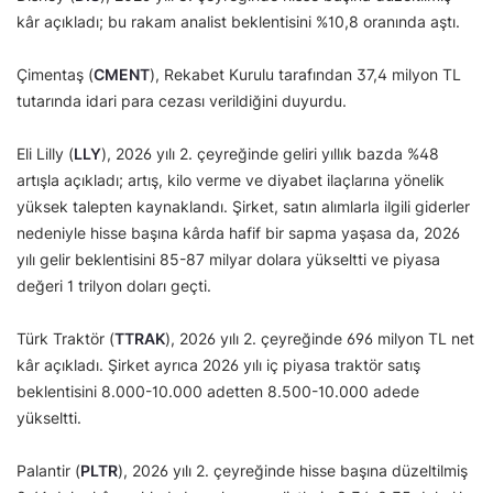
kâr açıkladı; bu rakam analist beklentisini %10,8 oranında aştı.
Çimentaş (
CMENT
), Rekabet Kurulu tarafından 37,4 milyon TL
tutarında idari para cezası verildiğini duyurdu.
Eli Lilly (
LLY
), 2026 yılı 2. çeyreğinde geliri yıllık bazda %48
artışla açıkladı; artış, kilo verme ve diyabet ilaçlarına yönelik
yüksek talepten kaynaklandı. Şirket, satın alımlarla ilgili giderler
nedeniyle hisse başına kârda hafif bir sapma yaşasa da, 2026
yılı gelir beklentisini 85-87 milyar dolara yükseltti ve piyasa
değeri 1 trilyon doları geçti.
Türk Traktör (
TTRAK
), 2026 yılı 2. çeyreğinde 696 milyon TL net
kâr açıkladı. Şirket ayrıca 2026 yılı iç piyasa traktör satış
beklentisini 8.000-10.000 adetten 8.500-10.000 adede
yükseltti.
Palantir (
PLTR
), 2026 yılı 2. çeyreğinde hisse başına düzeltilmiş