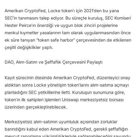
Amerikan CryptoFed, Locke token’ı için 2021’den bu yana
SEC’in tanımasını talep ediyor. Bu süreçte kuruluş, SEC Komiseri
Hester Peirce’ın önerdiği ve uygun blok zinciri projelerine
menkul kıymetler yasalarının tam olarak uygulanmasından önce
ek süre tanıyan “token safe harbor” çerçevesinden de etkilenen
çeşitli değişiklikler yaptı.
DAO, Alım-Satım ve Şeffaflık Çerçevesini Paylaştı
Kayıt sürecinin ötesinde Amerikan CryptoFed, düzenleyici onay
aldıktan sonra Locke yönetişim token’larını alım-satıma açmayı
planladığını SEC yetkililerine iletti. Kuruluşun sunumuna göre,
token’ın ilk sahipleri işlemleri Uniswap merkeziyetsiz borsası
üzerinden gerçekleştirebilecek.
Merkeziyetsiz alım-satımın uyumluluk açısından zorluklar
barındığını kabul eden Amerikan CryptoFed, gerekli şeffaflığın
mevcut raporlama yükümlülükleriyle sağlanabileceğini savundu.