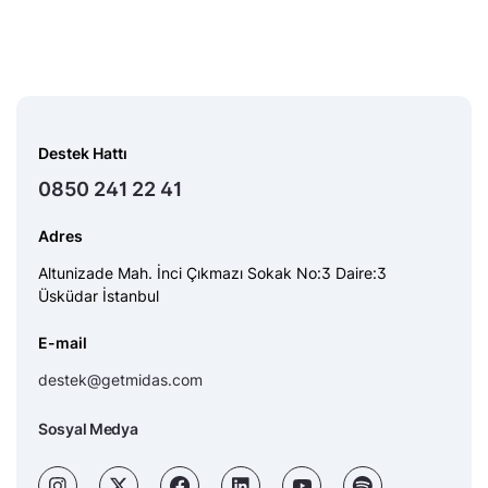
Destek Hattı
0850 241 22 41
Adres
Altunizade Mah. İnci Çıkmazı Sokak No:3 Daire:3
Üsküdar İstanbul
E-mail
destek@getmidas.com
Sosyal Medya