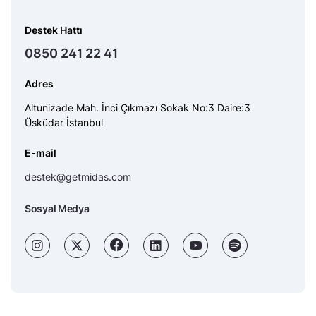
Destek Hattı
0850 241 22 41
Adres
Altunizade Mah. İnci Çıkmazı Sokak No:3 Daire:3
Üsküdar İstanbul
E-mail
destek@getmidas.com
Sosyal Medya