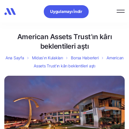
Uygulamayı İndir
American Assets Trust’ın kârı
beklentileri aştı
Ana Sayfa
Midas’ın Kulakları
Borsa Haberleri
American
Assets Trust’ın kârı beklentileri aştı