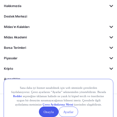
Hakkımızda
Destek Merkezi
Midas'ın Kulakları
Midas Akademi
Borsa Terimleri
Piyasalar
Kripto
Ayrıcalıklar
Kişisel Verilerin
Gizlilik
Yasal
Çerez
Korunması
Politikası
Duyurular
Ayarları