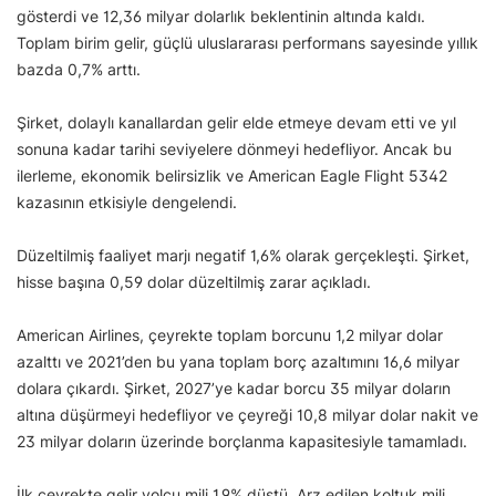
gösterdi ve 12,36 milyar dolarlık beklentinin altında kaldı.
Toplam birim gelir, güçlü uluslararası performans sayesinde yıllık
bazda 0,7% arttı.
Şirket, dolaylı kanallardan gelir elde etmeye devam etti ve yıl
sonuna kadar tarihi seviyelere dönmeyi hedefliyor. Ancak bu
ilerleme, ekonomik belirsizlik ve American Eagle Flight 5342
kazasının etkisiyle dengelendi.
Düzeltilmiş faaliyet marjı negatif 1,6% olarak gerçekleşti. Şirket,
hisse başına 0,59 dolar düzeltilmiş zarar açıkladı.
American Airlines, çeyrekte toplam borcunu 1,2 milyar dolar
azalttı ve 2021’den bu yana toplam borç azaltımını 16,6 milyar
dolara çıkardı. Şirket, 2027’ye kadar borcu 35 milyar doların
altına düşürmeyi hedefliyor ve çeyreği 10,8 milyar dolar nakit ve
23 milyar doların üzerinde borçlanma kapasitesiyle tamamladı.
İlk çeyrekte gelir yolcu mili 1,9% düştü. Arz edilen koltuk mili