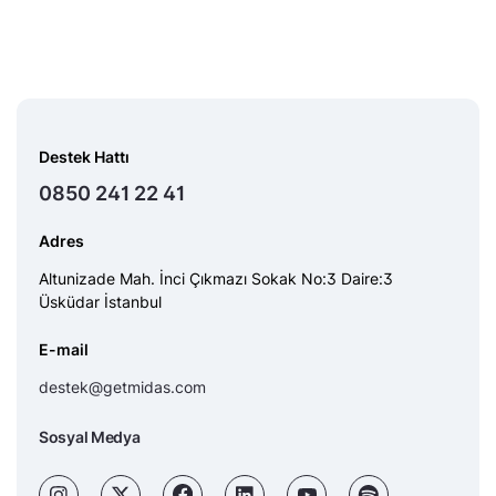
Destek Hattı
0850 241 22 41
Adres
Altunizade Mah. İnci Çıkmazı Sokak No:3 Daire:3
Üsküdar İstanbul
E-mail
destek@getmidas.com
Sosyal Medya