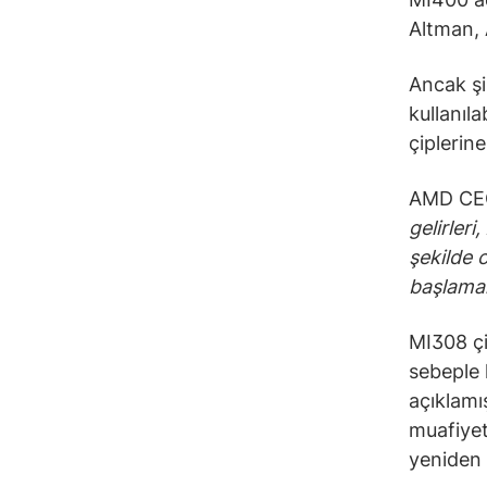
Altman, 
Ancak şi
kullanıl
çiplerin
AMD CEO’
gelirleri
şekilde 
başlamam
MI308 çi
sebeple 
açıklam
muafiyet
yeniden 