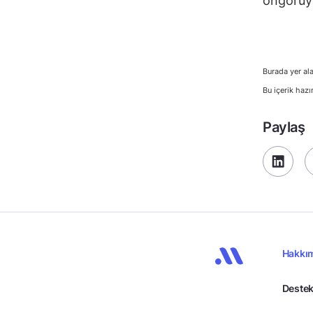
öngörüy
Burada yer ala
Bu içerik hazı
Paylaş