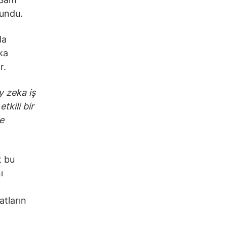
lundu.
la
ka
r.
 zeka iş
tkili bir
e
t bu
ı
atların