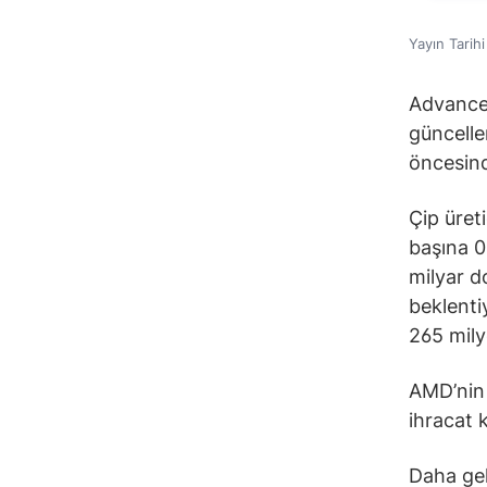
Yayın Tarih
Advance
güncelle
öncesind
Çip üreti
başına 0,
milyar do
beklenti
265 mily
AMD’nin 
ihracat 
Daha gel