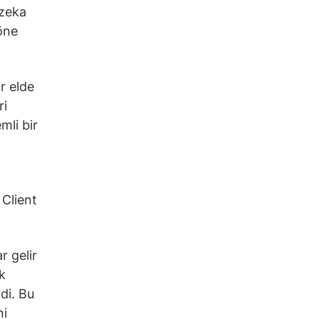
 zeka
 öne
ir elde
ri
mli bir
 Client
r gelir
ık
di. Bu
ni