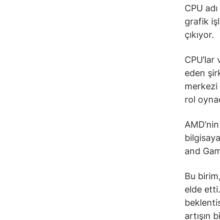
CPU adı 
grafik i
çıkıyor.
CPU’lar v
eden şir
merkezi 
rol oynad
AMD’nin 
bilgisaya
and Gami
Bu birim,
elde etti
beklenti
artışın 