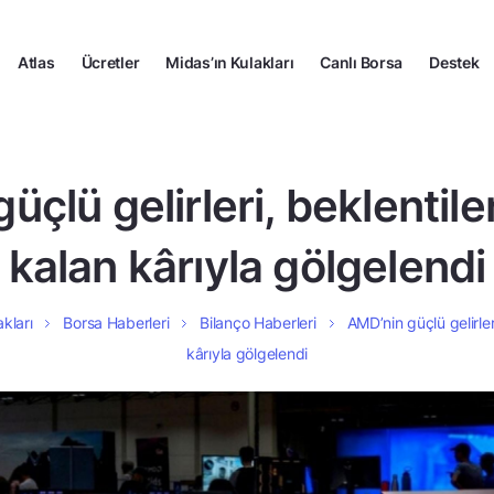
Atlas
Ücretler
Midas’ın Kulakları
Canlı Borsa
Destek
çlü gelirleri, beklentile
kalan kârıyla gölgelendi
kları
Borsa Haberleri
Bilanço Haberleri
AMD’nin güçlü gelirler
kârıyla gölgelendi