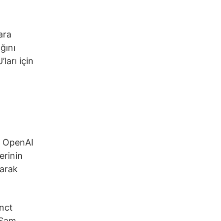
ara
ğını
ları için
ve OpenAI
erinin
larak
inct
 Sam