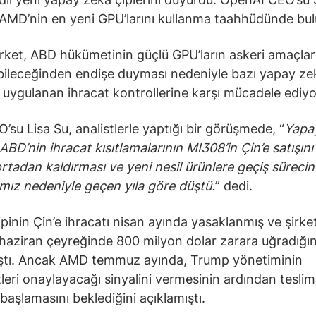
AMD’nin en yeni GPU’larını kullanma taahhüdünde bu
rket, ABD hükümetinin güçlü GPU’ların askeri amaçlar
abileceğinden endişe duyması nedeniyle bazı yapay ze
e uygulanan ihracat kontrollerine karşı mücadele ediyo
su Lisa Su, analistlerle yaptığı bir görüşmede, “
Yapay
, ABD’nin ihracat kısıtlamalarının MI308’in Çin’e satışını e
ortadan kaldırması ve yeni nesil ürünlere geçiş sürecin
ız nedeniyle geçen yıla göre düştü.
” dedi.
pinin Çin’e ihracatı nisan ayında yasaklanmış ve şirke
haziran çeyreğinde 800 milyon dolar zarara uğradığın
ıştı. Ancak AMD temmuz ayında, Trump yönetiminin
leri onaylayacağı sinyalini vermesinin ardından teslim
başlamasını beklediğini açıklamıştı.