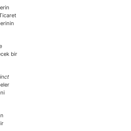
erin
Ticaret
lerinin
e
ecek bir
inct
eler
ni
in
ir