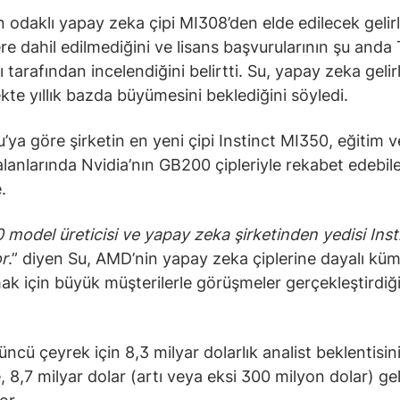
 odaklı yapay zeka çipi MI308’den elde edilecek gelirl
re dahil edilmediğini ve lisans başvurularının şu anda 
 tarafından incelendiğini belirtti. Su, yapay zeka gelir
kte yıllık bazda büyümesini beklediğini söyledi.
u’ya göre şirketin en yeni çipi Instinct MI350, eğitim v
alanlarında Nvidia’nın GB200 çipleriyle rekabet edebil
.
0 model üreticisi ve yapay zeka şirketinden yedisi Inst
or
.” diyen Su, AMD’nin yapay zeka çiplerine dayalı küm
ak için büyük müşterilerle görüşmeler gerçekleştirdiği
ncü çeyrek için 8,3 milyar dolarlık analist beklentisin
, 8,7 milyar dolar (artı veya eksi 300 milyon dolar) gel