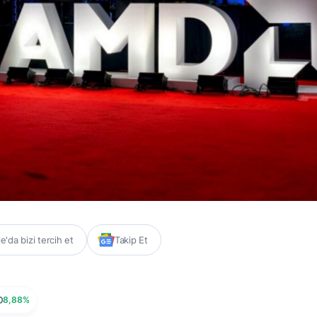
'da bizi tercih et
Takip Et
D
8,88%