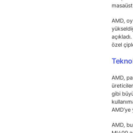
masaüstü
AMD, oyun
yükseldiğ
açıkladı
özel çip
Teknol
AMD, pa
üreticil
gibi büy
kullanım
AMD’ye y
AMD, bu 
MI400 ad