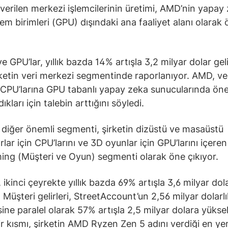
verilen merkezi işlemcilerinin üretimi, AMD’nin yapay
şlem birimleri (GPU) dışındaki ana faaliyet alanı olarak
e GPU’lar, yıllık bazda 14% artışla 3,2 milyar dolar gel
ketin veri merkezi segmentinde raporlanıyor. AMD, ve
CPU’larına GPU tabanlı yapay zeka sunucularında öne
ıkları için talebin arttığını söyledi.
diğer önemli segmenti, şirketin dizüstü ve masaüstü
rlar için CPU’larını ve 3D oyunlar için GPU’larını içeren
ng (Müşteri ve Oyun) segmenti olarak öne çıkıyor.
 ikinci çeyrekte yıllık bazda 69% artışla 3,6 milyar dola
. Müşteri gelirleri, StreetAccount’un 2,56 milyar dolarl
sine paralel olarak 57% artışla 2,5 milyar dolara yüksel
bir kısmı, şirketin AMD Ryzen Zen 5 adını verdiği en ye