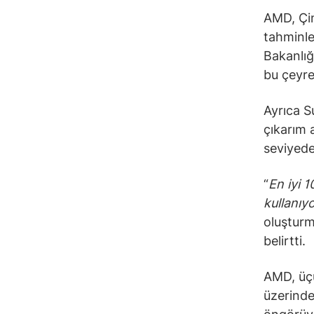
AMD, Çin
tahminle
Bakanlığı
bu çeyre
Ayrıca S
çıkarım 
seviyede
“
En iyi 1
kullanıy
oluşturm
belirtti.
AMD, üçü
üzerinde