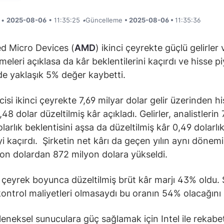
i •
2025-08-06
• 11:35:25
•
Güncelleme
• 2025-08-06 •
11:35:36
d Micro Devices (
AMD
) ikinci çeyrekte güçlü gelirler
meleri açıklasa da kâr beklentilerini kaçırdı ve hisse p
e yaklaşık 5% değer kaybetti.
cisi ikinci çeyrekte 7,69 milyar dolar gelir üzerinden h
48 dolar düzeltilmiş kâr açıkladı. Gelirler, analistlerin 
larlık beklentisini aşsa da düzeltilmiş kâr 0,49 dolarlı
yi kaçırdı. Şirketin net kârı da geçen yılın aynı dönem
on dolardan 872 milyon dolara yükseldi.
çeyrek boyunca düzeltilmiş brüt kâr marjı 43% oldu. Ş
kontrol maliyetleri olmasaydı bu oranın 54% olacağını 
eneksel sunuculara güç sağlamak için Intel ile rekabe