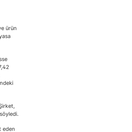
 ve ürün
iyasa
isse
7,42
k
indeki
irket,
söyledi.
t eden