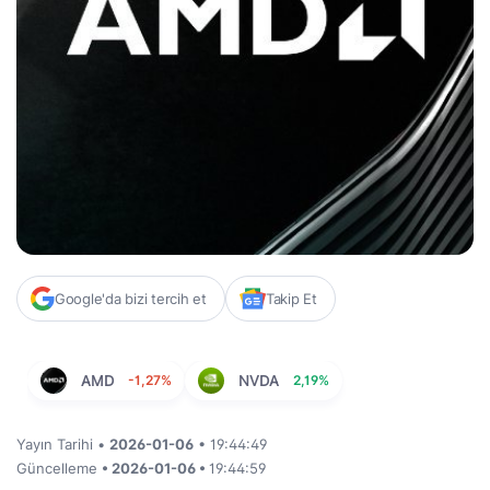
Google'da bizi tercih et
Takip Et
AMD
-1,27%
NVDA
2,19%
Yayın Tarihi •
2026-01-06
• 19:44:49
Güncelleme
• 2026-01-06 •
19:44:59