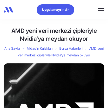
Uygulamayı İndir
AMD yeni veri merkezi çipleriyle
Nvidia’ya meydan okuyor
Ana Sayfa
Midas’ın Kulakları
Borsa Haberleri
AMD yeni
veri merkezi çipleriyle Nvidia’ya meydan okuyor