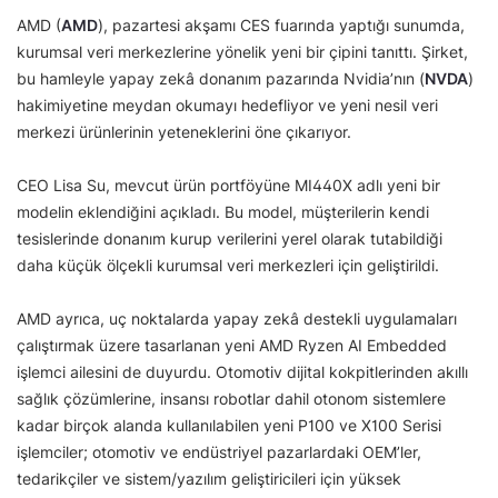
AMD (
AMD
), pazartesi akşamı CES fuarında yaptığı sunumda,
kurumsal veri merkezlerine yönelik yeni bir çipini tanıttı. Şirket,
bu hamleyle yapay zekâ donanım pazarında Nvidia’nın (
NVDA
)
hakimiyetine meydan okumayı hedefliyor ve yeni nesil veri
merkezi ürünlerinin yeteneklerini öne çıkarıyor.
CEO Lisa Su, mevcut ürün portföyüne MI440X adlı yeni bir
modelin eklendiğini açıkladı. Bu model, müşterilerin kendi
tesislerinde donanım kurup verilerini yerel olarak tutabildiği
daha küçük ölçekli kurumsal veri merkezleri için geliştirildi.
AMD ayrıca, uç noktalarda yapay zekâ destekli uygulamaları
çalıştırmak üzere tasarlanan yeni AMD Ryzen AI Embedded
işlemci ailesini de duyurdu. Otomotiv dijital kokpitlerinden akıllı
sağlık çözümlerine, insansı robotlar dahil otonom sistemlere
kadar birçok alanda kullanılabilen yeni P100 ve X100 Serisi
işlemciler; otomotiv ve endüstriyel pazarlardaki OEM’ler,
tedarikçiler ve sistem/yazılım geliştiricileri için yüksek