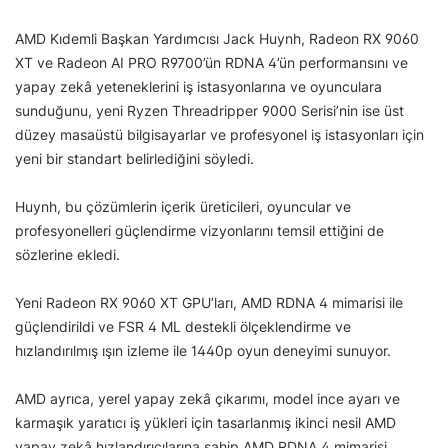
AMD Kıdemli Başkan Yardımcısı Jack Huynh, Radeon RX 9060
XT ve Radeon AI PRO R9700’ün RDNA 4’ün performansını ve
yapay zekâ yeteneklerini iş istasyonlarına ve oyunculara
sunduğunu, yeni Ryzen Threadripper 9000 Serisi’nin ise üst
düzey masaüstü bilgisayarlar ve profesyonel iş istasyonları için
yeni bir standart belirlediğini söyledi.
Huynh, bu çözümlerin içerik üreticileri, oyuncular ve
profesyonelleri güçlendirme vizyonlarını temsil ettiğini de
sözlerine ekledi.
Yeni Radeon RX 9060 XT GPU’ları, AMD RDNA 4 mimarisi ile
güçlendirildi ve FSR 4 ML destekli ölçeklendirme ve
hızlandırılmış ışın izleme ile 1440p oyun deneyimi sunuyor.
AMD ayrıca, yerel yapay zekâ çıkarımı, model ince ayarı ve
karmaşık yaratıcı iş yükleri için tasarlanmış ikinci nesil AMD
yapay zekâ hızlandırıcılarına sahip AMD RDNA 4 mimarisi