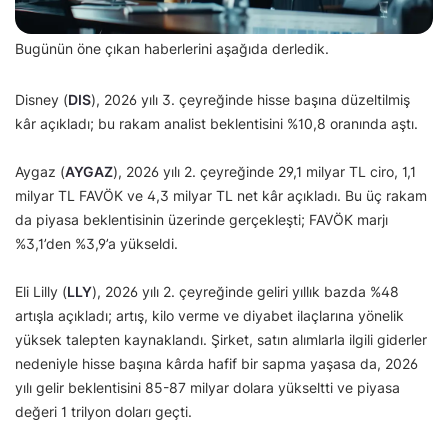
Bugünün öne çıkan haberlerini aşağıda derledik.
Disney (
DIS
), 2026 yılı 3. çeyreğinde hisse başına düzeltilmiş
kâr açıkladı; bu rakam analist beklentisini %10,8 oranında aştı.
Aygaz (
AYGAZ
), 2026 yılı 2. çeyreğinde 29,1 milyar TL ciro, 1,1
milyar TL FAVÖK ve 4,3 milyar TL net kâr açıkladı. Bu üç rakam
da piyasa beklentisinin üzerinde gerçekleşti; FAVÖK marjı
%3,1’den %3,9’a yükseldi.
Eli Lilly (
LLY
), 2026 yılı 2. çeyreğinde geliri yıllık bazda %48
artışla açıkladı; artış, kilo verme ve diyabet ilaçlarına yönelik
yüksek talepten kaynaklandı. Şirket, satın alımlarla ilgili giderler
nedeniyle hisse başına kârda hafif bir sapma yaşasa da, 2026
yılı gelir beklentisini 85-87 milyar dolara yükseltti ve piyasa
değeri 1 trilyon doları geçti.