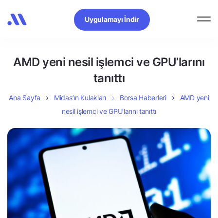
Uygulamayı İndir
AMD yeni nesil işlemci ve GPU’larını
tanıttı
Ana Sayfa
Midas’ın Kulakları
Borsa Haberleri
AMD yeni
nesil işlemci ve GPU’larını tanıttı