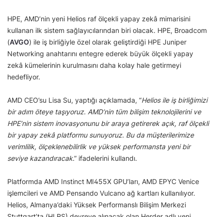
HPE, AMD’nin yeni Helios raf ölçekli yapay zekâ mimarisini
kullanan ilk sistem sağlayıcılarından biri olacak. HPE, Broadcom
(
AVGO
) ile iş birliğiyle özel olarak geliştirdiği HPE Juniper
Networking anahtarını entegre ederek büyük ölçekli yapay
zekâ kümelerinin kurulmasını daha kolay hale getirmeyi
hedefliyor.
AMD CEO’su Lisa Su, yaptığı açıklamada, “
Helios ile iş birliğimizi
bir adım öteye taşıyoruz. AMD’nin tüm bilişim teknolojilerini ve
HPE’nin sistem inovasyonunu bir araya getirerek açık, raf ölçekli
bir yapay zekâ platformu sunuyoruz. Bu da müşterilerimize
verimlilik, ölçeklenebilirlik ve yüksek performansta yeni bir
seviye kazandıracak
.” ifadelerini kullandı.
Platformda AMD Instinct MI455X GPU’ları, AMD EPYC Venice
işlemcileri ve AMD Pensando Vulcano ağ kartları kullanılıyor.
Helios, Almanya’daki Yüksek Performanslı Bilişim Merkezi
Stuttgart’ta (HLRS) devreye alınacak olan Herder adlı yeni