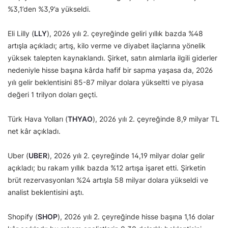
%3,1’den %3,9’a yükseldi.
Eli Lilly (
LLY
), 2026 yılı 2. çeyreğinde geliri yıllık bazda %48
artışla açıkladı; artış, kilo verme ve diyabet ilaçlarına yönelik
yüksek talepten kaynaklandı. Şirket, satın alımlarla ilgili giderler
nedeniyle hisse başına kârda hafif bir sapma yaşasa da, 2026
yılı gelir beklentisini 85-87 milyar dolara yükseltti ve piyasa
değeri 1 trilyon doları geçti.
Türk Hava Yolları (
THYAO
), 2026 yılı 2. çeyreğinde 8,9 milyar TL
net kâr açıkladı.
Uber (
UBER
), 2026 yılı 2. çeyreğinde 14,19 milyar dolar gelir
açıkladı; bu rakam yıllık bazda %12 artışa işaret etti. Şirketin
brüt rezervasyonları %24 artışla 58 milyar dolara yükseldi ve
analist beklentisini aştı.
Shopify (
SHOP
), 2026 yılı 2. çeyreğinde hisse başına 1,16 dolar