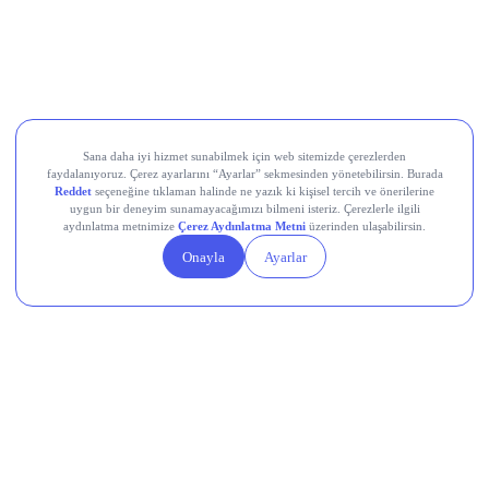
Amazon (
AMZN
): %2,5
Alphabet (
GOOGL
): %1,7
Apple (
AAPL
): %0,8
Meta Platforms (
META
): %1,8