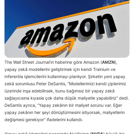
The Wall Street Journal’ın haberine göre Amazon (
AMZN
),
yapay zekâ modellerini geliştirmek için kendi Trainium ve
Inferentia işlemcilerini kullanmayı planlıyor. Şirketin yeni yapay
zekâ sorumlusu Peter DeSantis, “Modellerimizi kendi çiplerimiz
üzerinde inşa edebilirsek, bunu bağımsız bir yapay zekâ
sağlayıcısına kıyasla çok daha düşük maliyetle yapabiliriz” dedi.
DeSantis ayrıca, “Yapay zekânın bir maliyet sorunu var. Eğer
yapay zekânın her şeyi dönüştürmesini istiyorsak, maliyetlerin
değişmesi gerekiyor” ifadelerini kullandı.
Yapay zekâ işlemcileri pazarında Nvidia’nın (
NVDA
) büyük bir