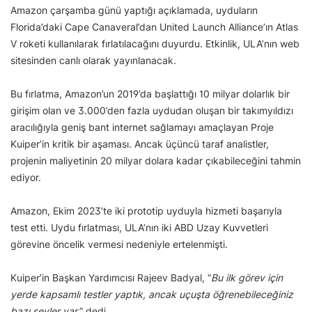
Amazon çarşamba günü yaptığı açıklamada, uyduların
Florida’daki Cape Canaveral’dan United Launch Alliance’ın Atlas
V roketi kullanılarak fırlatılacağını duyurdu. Etkinlik, ULA’nın web
sitesinden canlı olarak yayınlanacak.
Bu fırlatma, Amazon’un 2019’da başlattığı 10 milyar dolarlık bir
girişim olan ve 3.000’den fazla uydudan oluşan bir takımyıldızı
aracılığıyla geniş bant internet sağlamayı amaçlayan Proje
Kuiper’in kritik bir aşaması. Ancak üçüncü taraf analistler,
projenin maliyetinin 20 milyar dolara kadar çıkabileceğini tahmin
ediyor.
Amazon, Ekim 2023’te iki prototip uyduyla hizmeti başarıyla
test etti. Uydu fırlatması, ULA’nın iki ABD Uzay Kuvvetleri
görevine öncelik vermesi nedeniyle ertelenmişti.
Kuiper’in Başkan Yardımcısı Rajeev Badyal, “
Bu ilk görev için
yerde kapsamlı testler yaptık, ancak uçuşta öğrenebileceğiniz
bazı şeyler var.
” dedi.