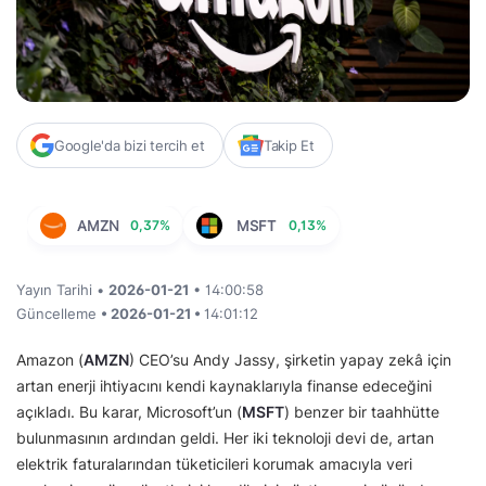
Google'da bizi tercih et
Takip Et
AMZN
0,37%
MSFT
0,13%
Yayın Tarihi •
2026-01-21
• 14:00:58
Güncelleme
• 2026-01-21 •
14:01:12
Amazon (
AMZN
) CEO’su Andy Jassy, şirketin yapay zekâ için
artan enerji ihtiyacını kendi kaynaklarıyla finanse edeceğini
açıkladı. Bu karar, Microsoft’un (
MSFT
) benzer bir taahhütte
bulunmasının ardından geldi. Her iki teknoloji devi de, artan
elektrik faturalarından tüketicileri korumak amacıyla veri