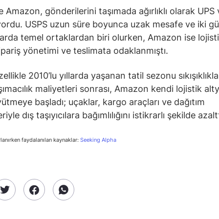
 Amazon, gönderilerini taşımada ağırlıklı olarak UPS
şıyordu. USPS uzun süre boyunca uzak mesafe ve iki g
larda temel ortaklardan biri olurken, Amazon ise lojist
ipariş yönetimi ve teslimata odaklanmıştı.
llikle 2010’lu yıllarda yaşanan tatil sezonu sıkışıklıkla
ımacılık maliyetleri sonrası, Amazon kendi lojistik alty
yütmeye başladı; uçaklar, kargo araçları ve dağıtım
iyle dış taşıyıcılara bağımlılığını istikrarlı şekilde azaltt
rlanırken faydalanılan kaynaklar:
Seeking Alpha