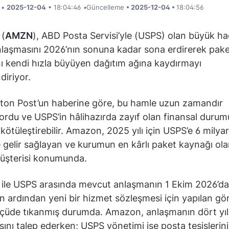
i •
2025-12-04
• 18:04:46
•
Güncelleme
• 2025-12-04 •
18:04:56
(
AMZN
), ABD Posta Servisi’yle (USPS) olan büyük ha
laşmasını 2026’nın sonuna kadar sona erdirerek paket
 kendi hızla büyüyen dağıtım ağına kaydırmayı
diriyor.
ton Post’un haberine göre, bu hamle uzun zamandır
ordu ve USPS’in hâlihazırda zayıf olan finansal duru
kötüleştirebilir. Amazon, 2025 yılı için USPS’e 6 milyar
 gelir sağlayan ve kurumun en kârlı paket kaynağı ol
üşterisi konumunda.
ile USPS arasında mevcut anlaşmanın 1 Ekim 2026’d
n ardından yeni bir hizmet sözleşmesi için yapılan gö
çüde tıkanmış durumda. Amazon, anlaşmanın dört yı
sını talep ederken; USPS yönetimi ise posta tesislerin