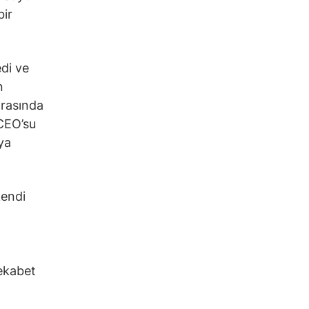
bir
edi ve
n
arasında
CEO’su
ya
kendi
rekabet