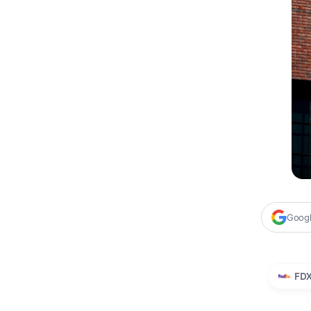
Google
FD