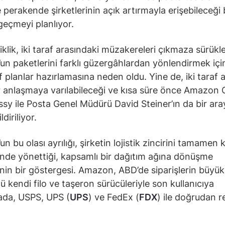
 perakende şirketlerinin açık artırmayla erişebileceği 
eçmeyi planlıyor.
iklik, iki taraf arasındaki müzakereleri çıkmaza sürükl
n paketlerini farklı güzergâhlardan yönlendirmek içi
if planlar hazırlamasına neden oldu. Yine de, iki taraf 
r anlaşmaya varılabileceği ve kısa süre önce Amazon 
sy ile Posta Genel Müdürü David Steiner’ın da bir ara
ldiriliyor.
 bu olası ayrılığı, şirketin lojistik zincirini tamamen 
nde yönettiği, kapsamlı bir dağıtım ağına dönüşme
sinin bir göstergesi. Amazon, ABD’de siparişlerin büyük
 kendi filo ve taşeron sürücüleriyle son kullanıcıya
ada, USPS, UPS (
UPS
) ve FedEx (
FDX
) ile doğrudan 