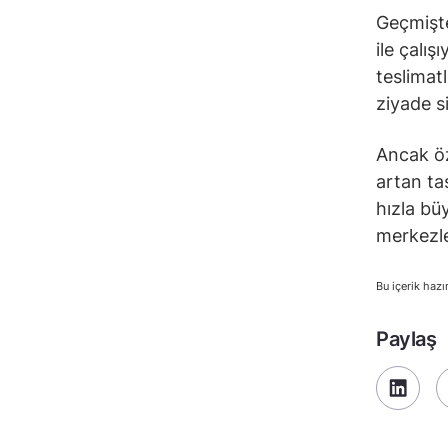
Geçmişte
ile çalı
teslimat
ziyade s
Ancak öze
artan taş
hızla bü
merkezler
Bu içerik hazı
Paylaş