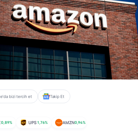
'da bizi tercih et
Takip Et
X
0,89%
UPS
1,76%
AMZN
0,94%