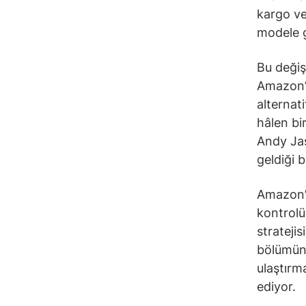
kargo ve
modele g
Bu değiş
Amazon’u
alternat
hâlen bi
Andy Jas
geldiği bi
Amazon’un
kontrolü
strateji
bölümünü
ulaştırm
ediyor.