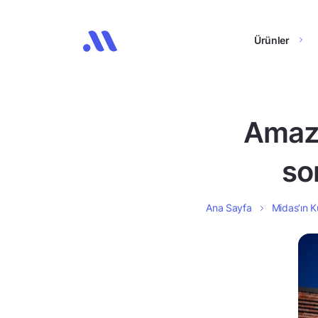
Ürünler
Amazo
so
Ana Sayfa
Midas’ın K