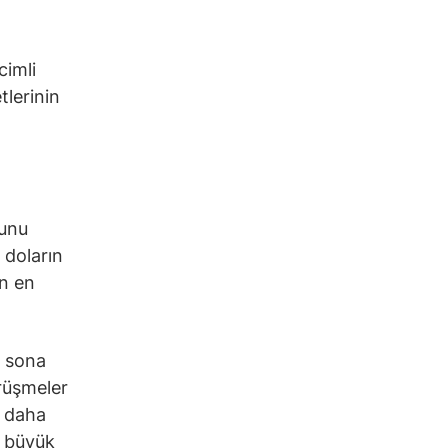
cimli
lerinin
munu
 doların
an en
a sona
rüşmeler
l daha
i büyük