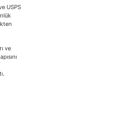
 ve USPS
ünlük
ikten
rı ve
apısını
ı.