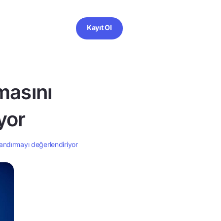
Kayıt Ol
masını
yor
andırmayı değerlendiriyor