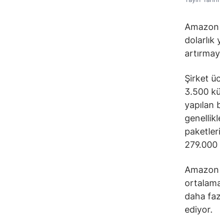
Amazon 
dolarlık 
artırmayı
Şirket ü
3.500 küç
yapılan 
genellik
paketler
279.000 
Amazon ü
ortalama
daha faz
ediyor.