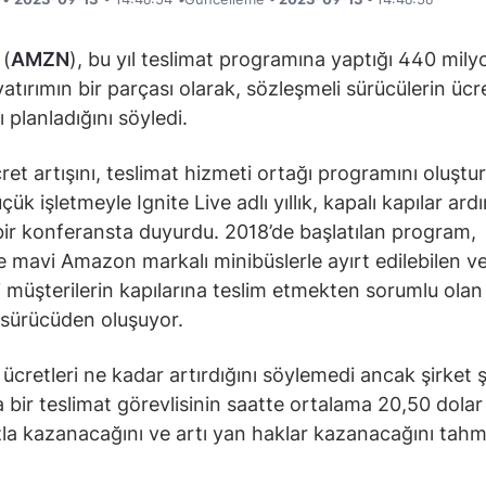
(
AMZN
), bu yıl teslimat programına yaptığı 440 mily
yatırımın bir parçası olarak, sözleşmeli sürücülerin ücre
 planladığını söyledi.
cret artışını, teslimat hizmeti ortağı programını oluştu
ük işletmeyle Ignite Live adlı yıllık, kapalı kapılar ard
bir konferansta duyurdu. 2018’de başlatılan program,
le mavi Amazon markalı minibüslerle ayırt edilebilen v
i müşterilerin kapılarına teslim etmekten sorumlu olan
sürücüden oluşuyor.
cretleri ne kadar artırdığını söylemedi ancak şirket 
 bir teslimat görevlisinin saatte ortalama 20,50 dola
la kazanacağını ve artı yan haklar kazanacağını tahm