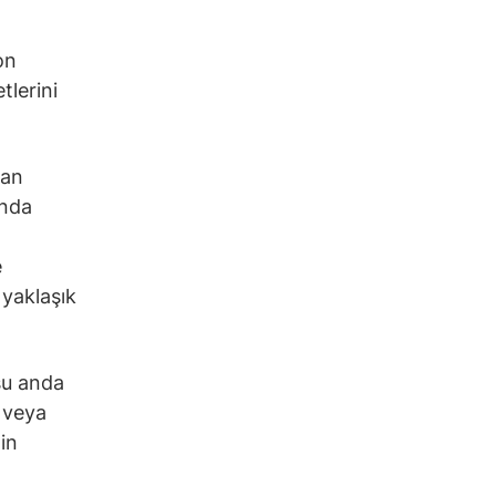
on
tlerini
ran
ında
e
 yaklaşık
şu anda
r veya
in