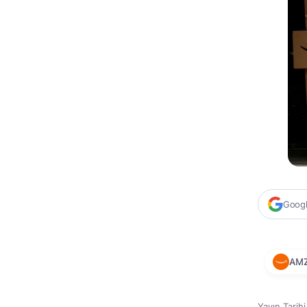
Google
AM
Yayın Tarih