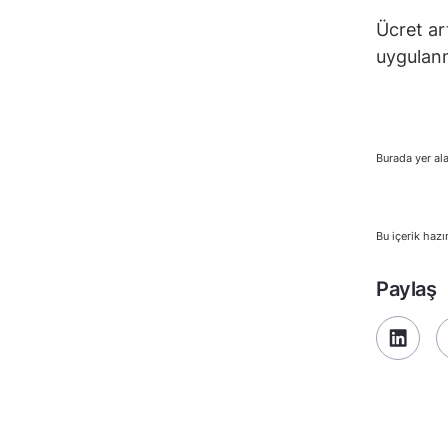
Ücret art
uygulan
Burada yer ala
Bu içerik hazı
Paylaş