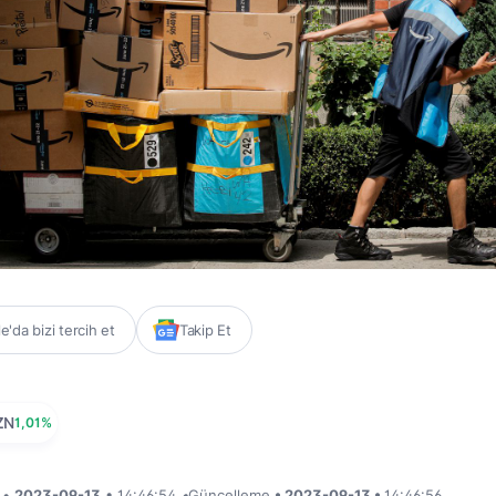
'da bizi tercih et
Takip Et
ZN
1,01%
i •
2023-09-13
• 14:46:54
•
Güncelleme
• 2023-09-13 •
14:46:56