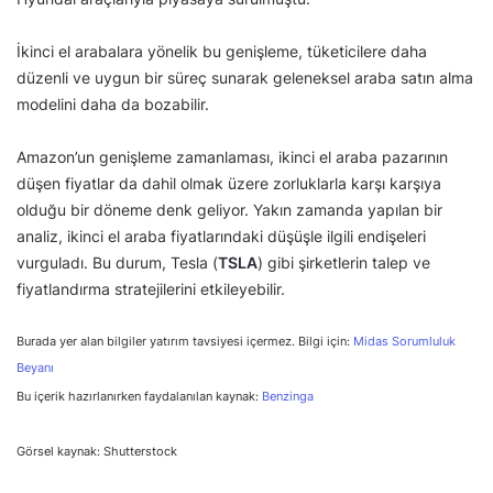
İkinci el arabalara yönelik bu genişleme, tüketicilere daha
düzenli ve uygun bir süreç sunarak geleneksel araba satın alma
modelini daha da bozabilir.
Amazon’un genişleme zamanlaması, ikinci el araba pazarının
düşen fiyatlar da dahil olmak üzere zorluklarla karşı karşıya
olduğu bir döneme denk geliyor. Yakın zamanda yapılan bir
analiz, ikinci el araba fiyatlarındaki düşüşle ilgili endişeleri
vurguladı. Bu durum, Tesla (
TSLA
) gibi şirketlerin talep ve
fiyatlandırma stratejilerini etkileyebilir.
Burada yer alan bilgiler yatırım tavsiyesi içermez. Bilgi için:
Midas Sorumluluk
Beyanı
Bu içerik hazırlanırken faydalanılan kaynak:
Benzinga
Görsel kaynak: Shutterstock