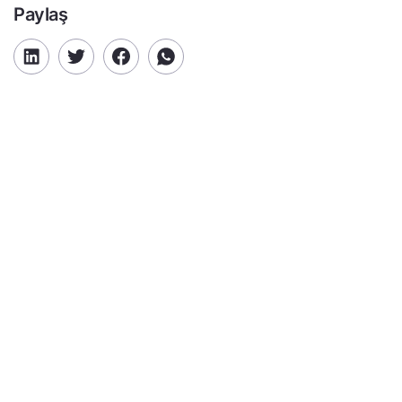
Paylaş