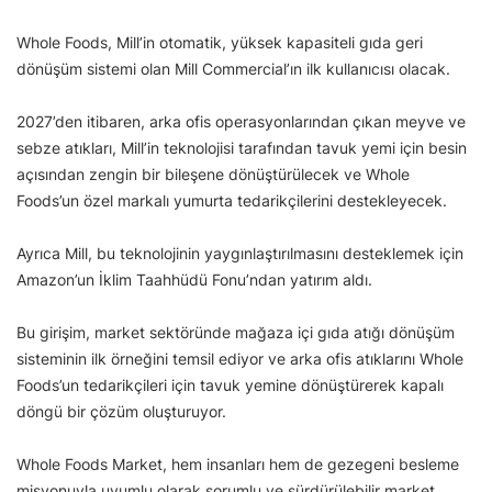
Whole Foods, Mill’in otomatik, yüksek kapasiteli gıda geri
dönüşüm sistemi olan Mill Commercial’ın ilk kullanıcısı olacak.
2027’den itibaren, arka ofis operasyonlarından çıkan meyve ve
sebze atıkları, Mill’in teknolojisi tarafından tavuk yemi için besin
açısından zengin bir bileşene dönüştürülecek ve Whole
Foods’un özel markalı yumurta tedarikçilerini destekleyecek.
Ayrıca Mill, bu teknolojinin yaygınlaştırılmasını desteklemek için
Amazon’un İklim Taahhüdü Fonu’ndan yatırım aldı.
Bu girişim, market sektöründe mağaza içi gıda atığı dönüşüm
sisteminin ilk örneğini temsil ediyor ve arka ofis atıklarını Whole
Foods’un tedarikçileri için tavuk yemine dönüştürerek kapalı
döngü bir çözüm oluşturuyor.
Whole Foods Market, hem insanları hem de gezegeni besleme
misyonuyla uyumlu olarak sorumlu ve sürdürülebilir market