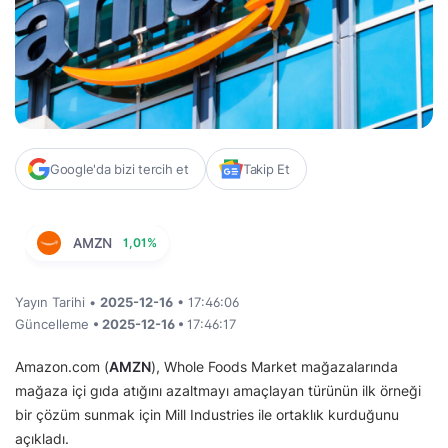
Google'da bizi tercih et
Takip Et
AMZN
1,01%
Yayın Tarihi •
2025-12-16
• 17:46:06
Güncelleme
• 2025-12-16 •
17:46:17
Amazon.com (
AMZN
), Whole Foods Market mağazalarında
mağaza içi gıda atığını azaltmayı amaçlayan türünün ilk örneği
bir çözüm sunmak için Mill Industries ile ortaklık kurduğunu
açıkladı.