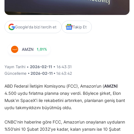
Google'da bizi tercih et
Takip Et
AMZN
1,01%
Yayın Tarihi •
2026-02-11
• 16:43:31
Güncelleme
• 2026-02-11 •
16:43:42
ABD Federal İletişim Komisyonu (FCC), Amazon’un (
AMZN
)
4.500 uydu fırlatma planına onay verdi. Böylece şirket, Elon
Musk’ın SpaceX’i ile rekabetini artırırken, planlanan geniş bant
uydu takımyıldızını büyütmüş oldu.
CNBC’nin haberine göre FCC, Amazon’un onaylanan uyduların
%50’sini 10 Şubat 2032’ye kadar, kalan yarısını ise 10 Şubat