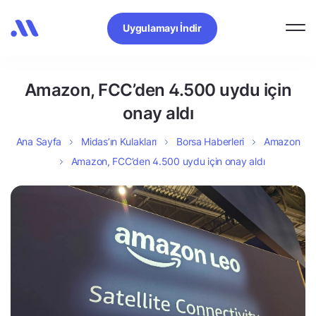
Uygulamayı İndir
Amazon, FCC’den 4.500 uydu için
onay aldı
Ana Sayfa
Midas’ın Kulakları
Borsa Haberleri
Amazon
Amazon, FCC’den 4.500 uydu için onay aldı