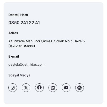
Destek Hattı
0850 241 22 41
Adres
Altunizade Mah. İnci Çıkmazı Sokak No:3 Daire:3
Üsküdar İstanbul
E-mail
destek@getmidas.com
Sosyal Medya