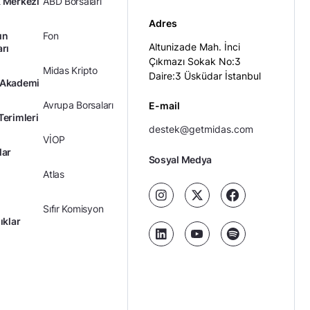
 Merkezi
ABD Borsaları
Adres
ın
Fon
Altunizade Mah. İnci
arı
Çıkmazı Sokak No:3
Midas Kripto
Daire:3 Üsküdar İstanbul
 Akademi
Avrupa Borsaları
E-mail
Terimleri
destek@getmidas.com
VİOP
lar
Sosyal Medya
Atlas
Sıfır Komisyon
ıklar
Kredili Yatırım
Ücretler