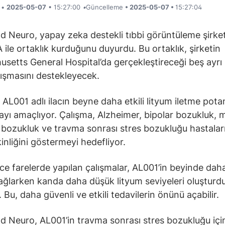
i •
2025-05-07
• 15:27:00
•
Güncelleme
• 2025-05-07 •
15:27:04
 Neuro, yapay zeka destekli tıbbi görüntüleme şirket
le ortaklık kurduğunu duyurdu. Bu ortaklık, şirketin
setts General Hospital’da gerçekleştireceği beş ayrı
alışmasını destekleyecek.
 AL001 adlı ilacın beyne daha etkili lityum iletme potan
ayı amaçlıyor. Çalışma, Alzheimer, bipolar bozukluk, 
 bozukluk ve travma sonrası stres bozukluğu hastalar
kinliğini göstermeyi hedefliyor.
e farelerde yapılan çalışmalar, AL001’in beyinde daha
ağlarken kanda daha düşük lityum seviyeleri oluştur
 Bu, daha güvenli ve etkili tedavilerin önünü açabilir.
 Neuro, AL001’in travma sonrası stres bozukluğu içi