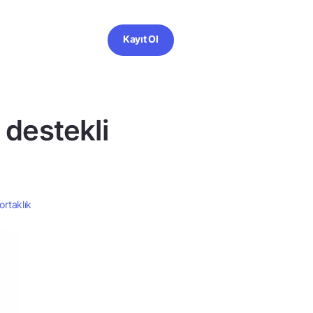
Kayıt Ol
destekli
rtaklık