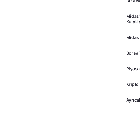
Destek
Midas'
Kulakl
Midas
Borsa 
Piyasa
Kripto
Ayrıcal