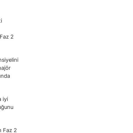
i
 Faz 2
siyelini
majör
ında
 iyi
duğunu
n Faz 2