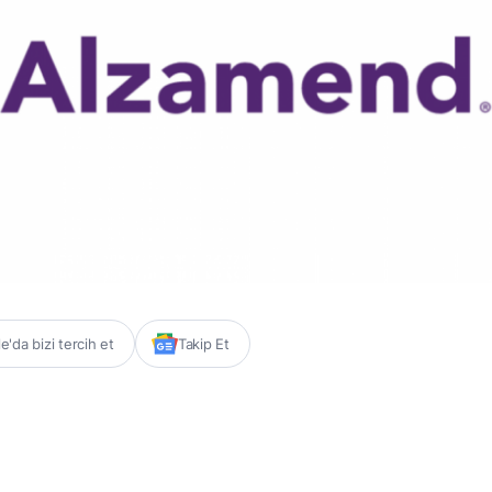
'da bizi tercih et
Takip Et