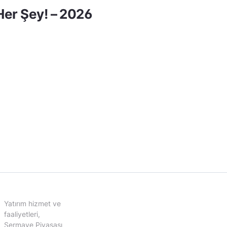
er Şey! – 2026
Yatırım hizmet ve
faaliyetleri,
Sermaye Piyasası