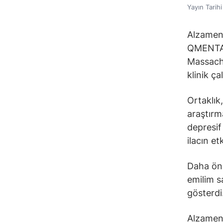
Yayın Tarih
Alzamend
QMENTA i
Massachu
klinik ç
Ortaklık,
araştırm
depresif
ilacın et
Daha önc
emilim s
gösterdi.
Alzamend