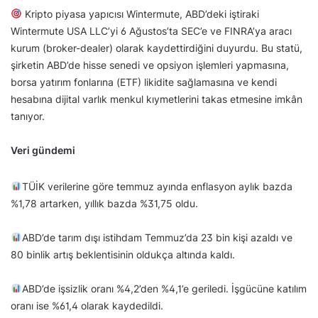
Kripto piyasa yapıcısı Wintermute, ABD’deki iştiraki
Wintermute USA LLC’yi 6 Ağustos’ta SEC’e ve FINRA’ya aracı
kurum (broker-dealer) olarak kaydettirdiğini duyurdu. Bu statü,
şirketin ABD’de hisse senedi ve opsiyon işlemleri yapmasına,
borsa yatırım fonlarına (ETF) likidite sağlamasına ve kendi
hesabına dijital varlık menkul kıymetlerini takas etmesine imkân
tanıyor.
Veri gündemi
TÜİK verilerine göre temmuz ayında enflasyon aylık bazda
%1,78 artarken, yıllık bazda %31,75 oldu.
ABD’de tarım dışı istihdam Temmuz’da 23 bin kişi azaldı ve
80 binlik artış beklentisinin oldukça altında kaldı.
ABD’de işsizlik oranı %4,2’den %4,1’e geriledi. İşgücüne katılım
oranı ise %61,4 olarak kaydedildi.