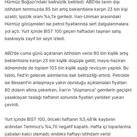
Hürmüz Boğazı’ndaki belirsizlik belirledi. ABD’de tarım dışı
istihdam temmuzda 85 bin artış beklentisine karşın 23 bin kişi
azaldı; işsizlik oranı %4,1’e geriledi. İran-Umman arasındaki
Hürmüz görüşmeleri ise petrol fiyatlarında sert dalgalanmalara
yol açtı. Yurt içinde BIST 100 geçen haftadan taşınan satış
baskısıyla zayıf bir seyir izledi.
ABD’de cuma günü açıklanan istihdam verisi 80 bin kişilik artış
beklentisine karşın 23 bin kişilik düşüşle geldi; mayıs-haziran
döneminde de toplam 103 bin kişilik aşağı revizyon yapıldı. Bu
tablo, Fed’in gelecek adımlarına dair belirsizliği artırdı. Petrolde
ise Bessent’in anlaşmaya yakın olunduğu açıklamaları fiyatları
80 doların altına çekerken, İran’ın “düşmanca” gemilerin geçişini
yasaklayan taslağı haftanın sonunda fiyatları yeniden yukarı
çevirdi.
Yurt içinde BIST 100, önceki haftanın %3,48’lik kaybının
ardından Temmuz’u %4,70 negatif kapattı. Hafta içi toparlanma
çabaları kalıcı olamadı; endeks haftayı istihdam verisi