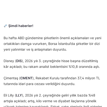
Şimdi haberler!
Bu hafta ABD gündemine şirketlerin önemli açıklamaları ve yeni
ortaklıkları damga vururken, Borsa İstanbul’da şirketler bir dizi
yeni yatırımlar ve iş anlaşmaları duyurdu.
Disney (
DIS
), 2026 yılı 3. çeyreğinde hisse başına düzeltilmiş
kâr açıkladı; bu rakam analist beklentisini %10,8 oranında aştı.
Çimentaş (
CMENT
), Rekabet Kurulu tarafından 37,4 milyon TL
tutarında idari para cezası verildiğini duyurdu.
Eli Lilly (
LLY
), 2026 yılı 2. çeyreğinde geliri yıllık bazda %48
artışla açıkladı; artış, kilo verme ve diyabet ilaçlarına yönelik
yüksek talepten kaynaklandı. Şirket, satın alımlarla ilgili giderler