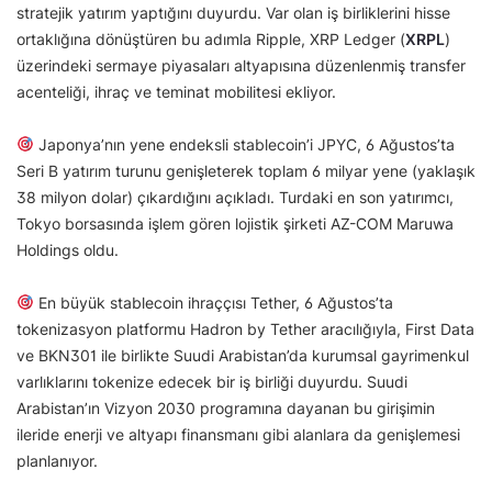
stratejik yatırım yaptığını duyurdu. Var olan iş birliklerini hisse
ortaklığına dönüştüren bu adımla Ripple, XRP Ledger (
XRPL
)
üzerindeki sermaye piyasaları altyapısına düzenlenmiş transfer
acenteliği, ihraç ve teminat mobilitesi ekliyor.
Japonya’nın yene endeksli stablecoin’i JPYC, 6 Ağustos’ta
Seri B yatırım turunu genişleterek toplam 6 milyar yene (yaklaşık
38 milyon dolar) çıkardığını açıkladı. Turdaki en son yatırımcı,
Tokyo borsasında işlem gören lojistik şirketi AZ-COM Maruwa
Holdings oldu.
En büyük stablecoin ihraççısı Tether, 6 Ağustos’ta
tokenizasyon platformu Hadron by Tether aracılığıyla, First Data
ve BKN301 ile birlikte Suudi Arabistan’da kurumsal gayrimenkul
varlıklarını tokenize edecek bir iş birliği duyurdu. Suudi
Arabistan’ın Vizyon 2030 programına dayanan bu girişimin
ileride enerji ve altyapı finansmanı gibi alanlara da genişlemesi
planlanıyor.