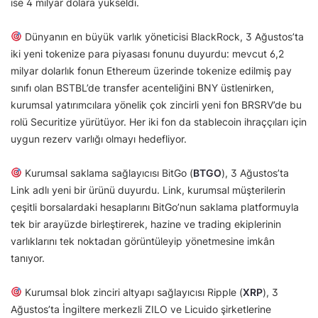
ise 4 milyar dolara yükseldi.
Dünyanın en büyük varlık yöneticisi BlackRock, 3 Ağustos’ta
iki yeni tokenize para piyasası fonunu duyurdu: mevcut 6,2
milyar dolarlık fonun Ethereum üzerinde tokenize edilmiş pay
sınıfı olan BSTBL’de transfer acenteliğini BNY üstlenirken,
kurumsal yatırımcılara yönelik çok zincirli yeni fon BRSRV’de bu
rolü Securitize yürütüyor. Her iki fon da stablecoin ihraççıları için
uygun rezerv varlığı olmayı hedefliyor.
Kurumsal saklama sağlayıcısı BitGo (
BTGO
), 3 Ağustos’ta
Link adlı yeni bir ürünü duyurdu. Link, kurumsal müşterilerin
çeşitli borsalardaki hesaplarını BitGo’nun saklama platformuyla
tek bir arayüzde birleştirerek, hazine ve trading ekiplerinin
varlıklarını tek noktadan görüntüleyip yönetmesine imkân
tanıyor.
Kurumsal blok zinciri altyapı sağlayıcısı Ripple (
XRP
), 3
Ağustos’ta İngiltere merkezli ZILO ve Licuido şirketlerine